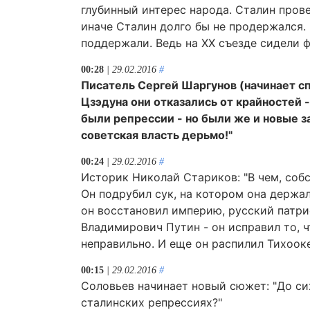
глубинный интерес народа. Сталин прове
иначе Сталин долго бы не продержался.
поддержали. Ведь на XX съезде сидели фр
00:28
| 29.02.2016
#
Писатель Сергей Шаргунов (начинает сп
Цзэдуна они отказались от крайностей - 
были репрессии - но были же и новые за
советская власть дерьмо!"
00:24
| 29.02.2016
#
Историк Николай Стариков: "В чем, соб
Он подрубил сук, на котором она держал
он восстановил империю, русский патри
Владимирович Путин - он исправил то, чт
неправильно. И еще он распилил Тихооке
00:15
| 29.02.2016
#
Соловьев начинает новый сюжет: "До си
сталинских репрессиях?"