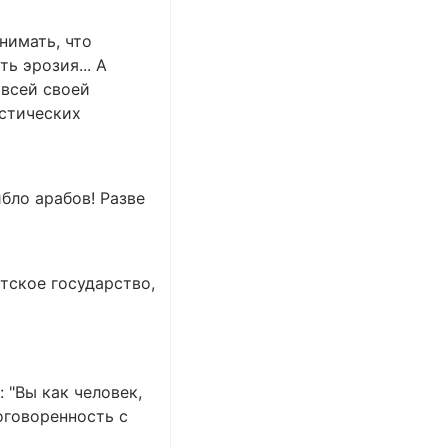
нимать, что
ь эрозия... А
 всей своей
истических
бло арабов! Разве
етское государство,
 "Вы как человек,
оговоренность с