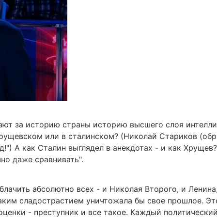
ают за историю страны историю высшего слоя интелли
 хрущевском или в сталинском? (Николай Стариков (обр
д!") А как Сталин выглядел в анекдотах - и как Хрущев
но даже сравнивать".
лачить абсолютно всех - и Николая Второго, и Ленина, 
таким сладострастием уничтожала бы свое прошлое. Это
 оценки - преступник и все такое. Каждый политически