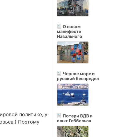
О новом
манифесте
Навального
Черное море и
русский беспредел
ировой политике, у
Потери ВДВ и
опыт Геббельса
овьев.) Поэтому