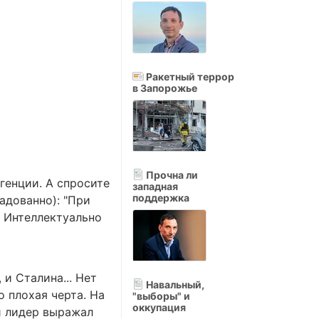
Ракетный террор
в Запорожье
Прочна ли
генции. А спросите
западная
поддержка
адованно): "При
? Интеллектуально
и Сталина... Нет
Навальный,
 плохая черта. На
"выборы" и
оккупация
й лидер выражал