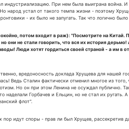
л индустриализацию. При нем была выиграна война. И 
 Но народ устал от такого темпа жизни - поэтому Хру
онтовики - их было не запугать. Так что логично было и
окойно, потом входит в раж): "Посмотрите на Китай.
но они не стали говорить, что вся их история дерьмо! А
воды! Люди хотят гордиться своей страной - а им в от
ственно, вредоносность доклада Хрущева для нашей го
ась! Ведь Сталин фактически отменил многое из того, ч
отизм. Но он при этом Ленина не осуждал публично. Т
о наделали Горбачев и Ельцин, но не стал их ругать. 
анский флот".
х пор идут споры - прав ли был Хрущев, рассекретив д