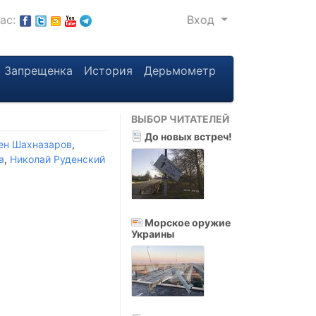
нас:
Вход
Запрещенка
История
Дерьмометр
ВЫБОР ЧИТАТЕЛЕЙ
До новых встреч!
ен Шахназаров
,
а
,
Николай Руденский
Морское оружие
Украины