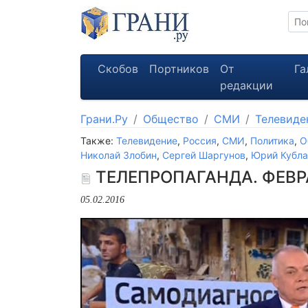
Скобов
Портников
От
Га
редакции
Грани.Ру
Общество
СМИ
Телевиде
Также:
Телевидение
,
Россия
,
СМИ
,
Политика
,
О
Николай Злобин
,
Сергей Шаргунов
,
Юрий Кубла
ТЕЛЕПРОПАГАНДА. ФЕВР
05.02.2016