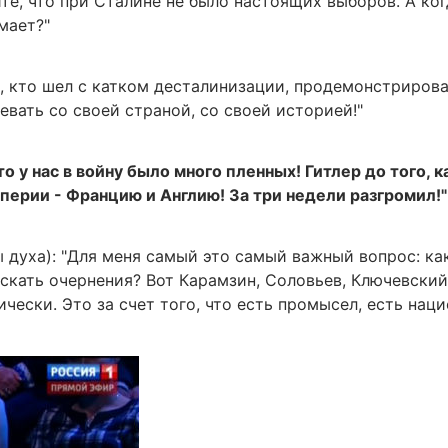
те, что при Сталине не было настоящих выборов. А ког
мает?"
е, кто шел с катком десталинизации, продемонстриров
евать со своей страной, со своей историей!"
о у нас в войну было много пленных! Гитлер до того, ка
мперии - Францию и Англию! За три недели разгромил!"
 духа): "Для меня самый это самый важный вопрос: ка
скать очернения? Вот Карамзин, Соловьев, Ключевский
ически. Это за счет того, что есть промысел, есть нац