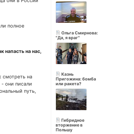
да они в России
али полное
Ольга Смирнова:
"Да, я враг"
к напасть на нас,
Казнь
к смотреть на
Пригожина: бомба
 - они писали
или ракета?
иональный путь,
Гибридное
вторжение в
Польшу