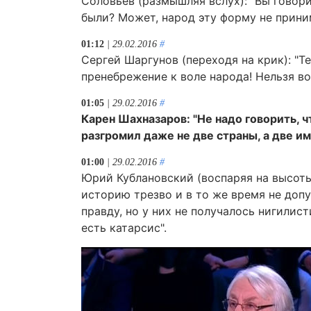
Соловьев (размышляя вслух): "Вы говори
были? Может, народ эту форму не прини
01:12
| 29.02.2016
#
Сергей Шаргунов (переходя на крик): "Т
пренебрежение к воле народа! Нельзя во
01:05
| 29.02.2016
#
Карен Шахназаров: "Не надо говорить, чт
разгромил даже не две страны, а две и
01:00
| 29.02.2016
#
Юрий Кублановский (воспаряя на высоты
историю трезво и в то же время не допу
правду, но у них не получалось нигилист
есть катарсис".