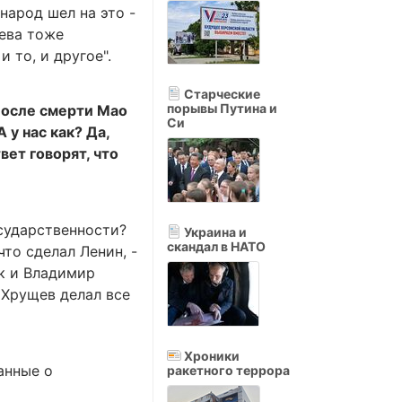
народ шел на это -
щева тоже
 то, и другое".
Старческие
порывы Путина и
 После смерти Мао
Си
 у нас как? Да,
вет говорят, что
сударственности?
Украина и
скандал в НАТО
то сделал Ленин, -
ак и Владимир
А Хрущев делал все
Хроники
анные о
ракетного террора