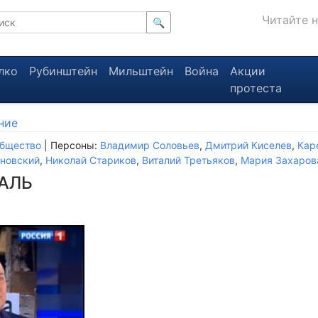
Читайте 
🔍
лко
Рубинштейн
Мильштейн
Война
Акции
протеста
ние
бщество
| Персоны:
Владимир Соловьев
,
Дмитрий Киселев
,
Кар
новский
,
Николай Стариков
,
Виталий Третьяков
,
Мария Захаров
АЛЬ