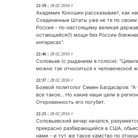
22:59
| 28.02.2016
#
Академик Кокошин рассказывает, как на
Соединенные Штаты уже не те по своим в
Россия - по-настоящему великая держав
остающейся(!) мощи без России ближнев
интересах".
22:46
| 28.02.2016
#
Соловьев (с рыданием в голосе): "Цивил
можно так относиться к человеческой ж
22:37
| 28.02.2016
#
Боевой политолог Семен Багдасаров: "А 
все такое... Но какие наши цели в регио
Откровенность его погубит.
22:25
| 28.02.2016
#
Соловьевский вечер начался, разумеетс
прекрасно разбирающийся в США, объясн
нами - и тут же такое хамство по отнош