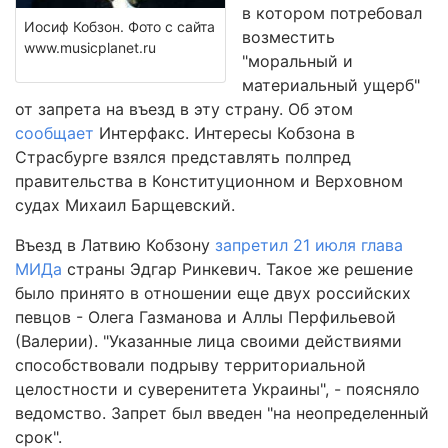
в котором потребовал
Иосиф Кобзон. Фото с сайта
возместить
www.musicplanet.ru
"моральный и
материальный ущерб"
от запрета на въезд в эту страну. Об этом
сообщает
Интерфакс. Интересы Кобзона в
Страсбурге взялся представлять полпред
правительства в Конституционном и Верховном
судах Михаил Барщевский.
Въезд в Латвию Кобзону
запретил 21 июля глава
МИДа
страны Эдгар Ринкевич. Такое же решение
было принято в отношении еще двух российских
певцов - Олега Газманова и Аллы Перфильевой
(Валерии). "Указанные лица своими действиями
способствовали подрыву территориальной
целостности и суверенитета Украины", - поясняло
ведомство. Запрет был введен "на неопределенный
срок".