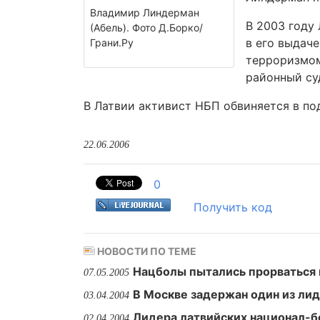
Владимир Линдерман
В 2003 году
(Абель). Фото Д.Борко/
в его выдаче
Грани.Ру
терроризмом
районный суд
В Латвии активист НБП обвиняется в по
22.06.2006
0
Получить код
НОВОСТИ ПО ТЕМЕ
Нацболы пытались прорваться в
07.05.2005
В Москве задержан один из ли
03.04.2004
Лидера латвийских национал-б
02.04.2004