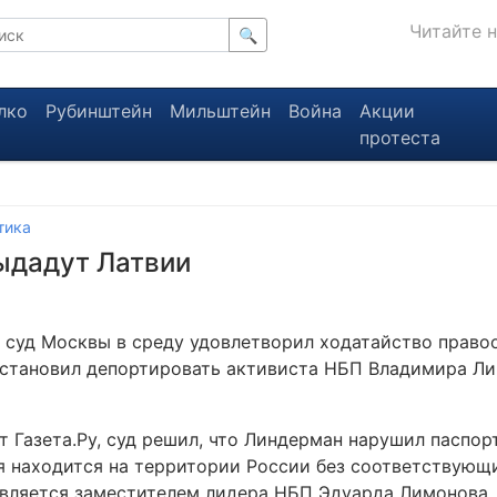
Читайте 
🔍
лко
Рубинштейн
Мильштейн
Война
Акции
протеста
тика
ыдадут Латвии
 суд Москвы в среду удовлетворил ходатайство право
остановил депортировать активиста НБП Владимира Ли
т Газета.Ру, суд решил, что Линдерман нарушил паспор
я находится на территории России без соответствующ
вляется заместителем лидера НБП Эдуарда Лимонова.