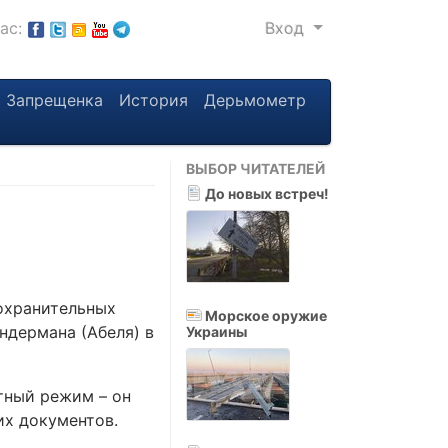
нас:
Вход
Запрещенка
История
Дерьмометр
ВЫБОР ЧИТАТЕЛЕЙ
До новых встреч!
охранительных
Морское оружие
ндермана (Абеля) в
Украины
тный режим – он
их документов.