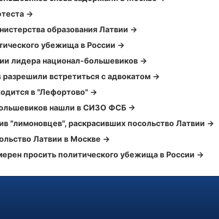
отеста →
нистерства образования Латвии →
тического убежища в России →
вии лидера национал-большевиков →
 разрешили встретиться с адвокатом →
ходится в "Лефортово" →
большевиков нашли в СИЗО ФСБ →
ив "лимоновцев", раскрасивших посольство Латвии →
ольство Латвии в Москве →
мерен просить политического убежища в России →