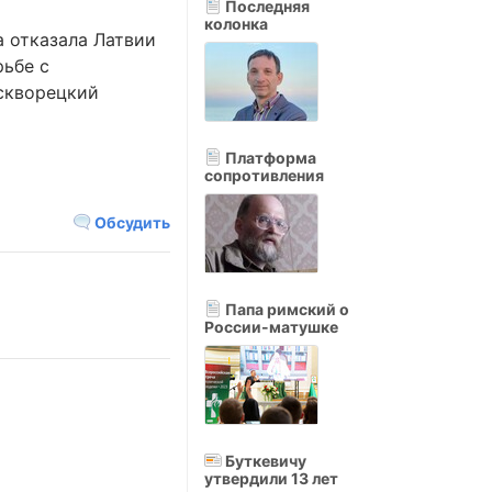
Последняя
колонка
а отказала Латвии
рьбе с
скворецкий
Платформа
сопротивления
Обсудить
Папа римский о
России-матушке
Буткевичу
утвердили 13 лет