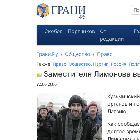
Скобов
Портников
От
Га
редакции
Грани.Ру
Общество
Право
Также:
Право
,
Общество
,
Партии
,
Россия
,
Поли
Заместителя Лимонова в
22.06.2006
Кузьминский
органов и п
Латвию.
Как сообщае
долгое врем
Линдерман я