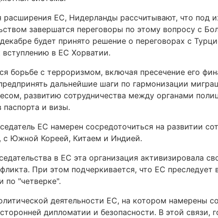
я расширения ЕС, Нидерланды рассчитывают, что под и
ьством завершатся переговоры по этому вопросу с Бо
 декабре будет принято решение о переговорах с Турци
к вступлению в ЕС Хорватии.
ся борьбе с терроризмом, включая пресечение его фин
 предпринять дальнейшие шаги по гармонизации мигра
есом, развитию сотрудничества между органами поли
 паспорта и визы.
седатель ЕС намерен сосредоточиться на развитии со
, с Южной Кореей, Китаем и Индией.
седательства в ЕС эта организация активизировала св
фликта. При этом подчеркивается, что ЕС преследует 
 по "четверке".
литической деятельности ЕС, на котором намерены с
сторонней дипломатии и безопасности. В этой связи, 