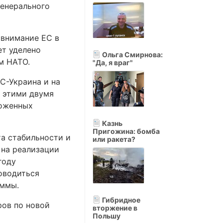
генерального
 внимание ЕС в
ет уделено
Ольга Смирнова:
м НАТО.
"Да, я враг"
С-Украина и на
с этими двумя
роженных
Казнь
Пригожина: бомба
а стабильности и
или ракета?
 на реализации
году
оводиться
аммы.
Гибридное
ров по новой
вторжение в
Польшу