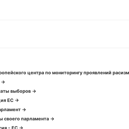
ропейского центра по мониторингу проявлений расиз
 →
таты выборов →
ция ЕС →
арламент →
ы своего парламента →
ия - ЕС →