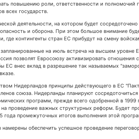
вать повышению роли, ответственности и полномочий 
в всех государств.
еской деятельности, на котором будет сосредоточено
зопасность и оборона. При этом большое внимание буд
, где контингенты стран ЕС прибудут на смену войска
о запланированные на июль встреча на высшем уровне Е
оссия позволят Евросоюзу активизировать отношения 
бы ЕС внес вклад в разрешение так называемых "замо
вказе.
ством Нидерландов принципы действующего в ЕС "Пакт
членов союза. Нидерланды планируют сосредоточиться
мических программ, прежде всего одобренной в 1999 
й на проведение важных структурных реформ. Будет пр
05 года промежуточных итогов выполнения этой прогр
ы намерены обеспечить успешное проведение перегово