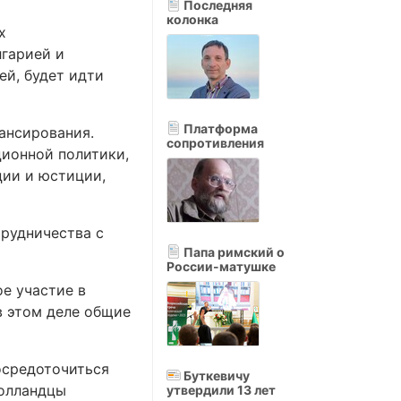
Последняя
колонка
х
лгарией и
ей, будет идти
Платформа
ансирования.
сопротивления
ционной политики,
ции и юстиции,
трудничества с
Папа римский о
России-матушке
ое участие в
в этом деле общие
осредоточиться
Буткевичу
голландцы
утвердили 13 лет