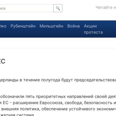
Читайте 
🔍
лко
Рубинштейн
Мильштейн
Война
Акции
протеста
ЕС
дерланды в течение полугода будут председательствов
обозначили пять приоритетных направлений своей дея
я ЕС - расширение Евросоюза, свобода, безопасность и
 внешняя политика, обеспечение устойчивого экономич
жетная система.