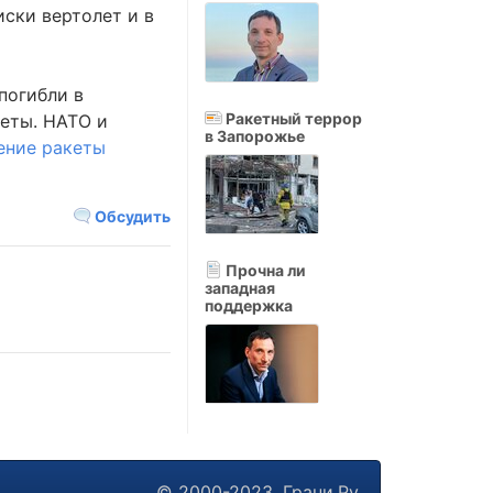
иски вертолет и в
погибли в
Ракетный террор
кеты. НАТО и
в Запорожье
ение ракеты
Обсудить
Прочна ли
западная
поддержка
© 2000-2023, Грани.Ру.