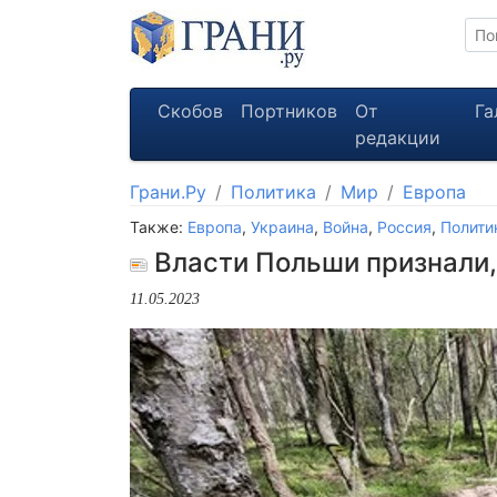
Скобов
Портников
От
Га
редакции
Грани.Ру
Политика
Мир
Европа
Также:
Европа
,
Украина
,
Война
,
Россия
,
Полити
Власти Польши признали, 
11.05.2023