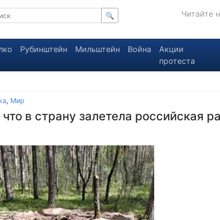
Читайте 
🔍
лко
Рубинштейн
Мильштейн
Война
Акции
протеста
ка
,
Мир
что в страну залетела российская р