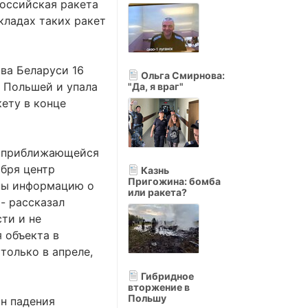
российская ракета
кладах таких ракет
ва Беларуси 16
Ольга Смирнова:
д Польшей и упала
"Да, я враг"
кету в конце
 о приближающейся
абря центр
Казнь
Пригожина: бомба
ны информацию о
или ракета?
- рассказал
ти и не
 объекта в
только в апреле,
Гибридное
вторжение в
Польшу
он падения