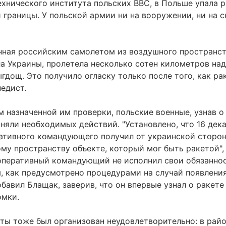
хнического института польских ВВС, в Польше упала 
й границы. У польской армии ни на вооружении, ни на с
нная российским самолетом из воздушного пространст
ла Украины, пролетела несколько сотен километров на
ыгдощ. Это получило огласку только после того, как ра
едист.
ам назначенной им проверки, польские военные, узнав
иняли необходимых действий. "Установлено, что 16 дек
ативного командующего получил от украинской сторо
 пространству объекте, который мог быть ракетой", 
оперативный командующий не исполнил свои обязаннос
 как предусмотрено процедурами на случай появления
бавил Блащак, заверив, что он впервые узнал о ракете 
омки.
ты тоже был организован неудовлетворительно: в рай