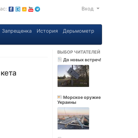
нас:
Вход
Запрещенка
История
Дерьмометр
ВЫБОР ЧИТАТЕЛЕЙ
До новых встреч!
акета
Морское оружие
Украины