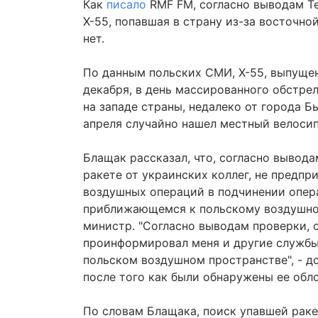
Как
писало
RMF FM, согласно выводам Те
Х-55, попавшая в страну из-за восточно
нет.
По данным польских СМИ, Х-55, выпуще
декабря, в день массированного обстре
на западе страны, недалеко от города Б
апреля случайно нашел местный велосип
Блащак рассказал, что, согласно вывод
ракете от украинских коллег, не предпр
воздушных операций в подчинении опер
приближающемся к польскому воздушному
министр. "Согласно выводам проверки, 
проинформировал меня и другие службы,
польском воздушном пространстве", - до
после того как были обнаружены ее обл
По словам Блащака, поиск упавшей раке