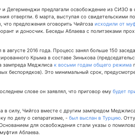
у и Дегерменджи предлагали освобождение из СИЗО в 
ния отвергли. 6 марта, выступая со свидетельскими п
, что предложения оговорить Чийгоза
исходили от му
аборант и доносчик. Беседы Аблаева с политзеками про
 в августе 2016 года. Процесс занял больше 150 заседа
ксированного Крыма в составе Зинькова (председатель
ла зампреда Меджлиса
к восьми годам общего режима
п
вых беспорядков). Это минимальный срок, предусмотр
последнем слове он заявлял, что приговор ему
будет пр
ра в силу, Чийгоз вместе с другим зампредом Меджлис
у по делу о сепаратизме, -
был выслан в Турцию
. Отт
 Основанием для освобождения стали указы о помилов
муфтия Аблаева.