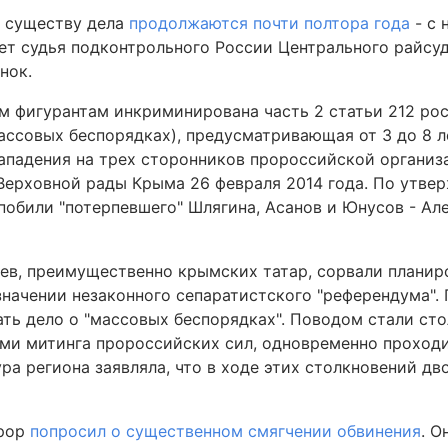
 существу дела
продолжаются почти полтора года
- с 
ет судья подконтрольного России Центрального райс
нок.
м фигурантам инкриминирована часть 2 статьи 212 ро
массовых беспорядках), предусматривающая от 3 до 8 л
ападения на трех сторонников пророссийской организ
 Верховной рады Крыма 26 февраля 2014 года. По утв
обили "потерпевшего" Шлягина, Асанов и Юнусов - Але
ев, преимущественно крымских татар, сорвали планир
начении незаконного сепаратистского "референдума".
ть дело о "массовых беспорядках". Поводом стали ст
ми митинга пророссийских сил, одновременно проход
ра региона заявляла, что в ходе этих столкновений дво
урор
попросил о существенном смягчении обвинения
. О