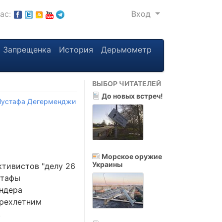
нас:
Вход
Запрещенка
История
Дерьмометр
ВЫБОР ЧИТАТЕЛЕЙ
До новых встреч!
устафа Дегерменджи
Морское оружие
Украины
ктивистов "делу 26
стафы
ендера
трехлетним
.