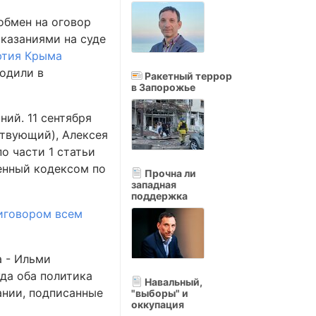
обмен на оговор
оказаниями на суде
фтия Крыма
ходили в
Ракетный террор
в Запорожье
ний. 11 сентября
ствующий), Алексея
о части 1 статьи
енный кодексом по
Прочна ли
западная
поддержка
иговором всем
а - Ильми
уда оба политика
Навальный,
ании, подписанные
"выборы" и
оккупация