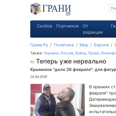
Скобов
Портников
От
Га
редакции
Грани.Ру
Политика
Мир
Европа
Также:
Украина
,
Россия
,
Война
,
Право
,
Ксеноф
Теперь уже нереально
Крымское "дело 26 февраля": для фигу
24.04.2018
В прениях с
февраля" пр
Дегерменджи
Эмирвалиева
испытательн