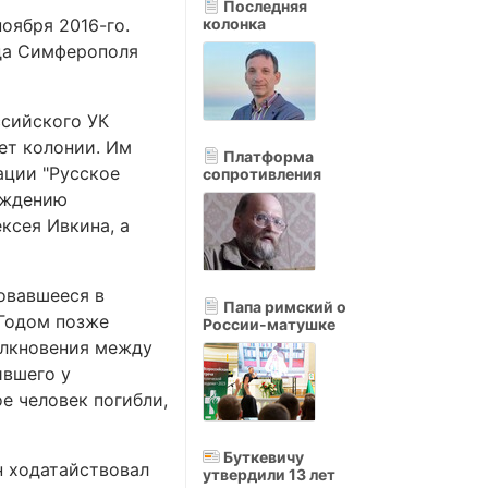
Последняя
ноября 2016-го.
колонка
уда Симферополя
ссийского УК
ет колонии. Им
Платформа
ации "Русское
сопротивления
ерждению
ксея Ивкина, а
овавшееся в
Папа римский о
 Годом позже
России-матушке
олкновения между
ившего у
е человек погибли,
Буткевичу
н ходатайствовал
утвердили 13 лет