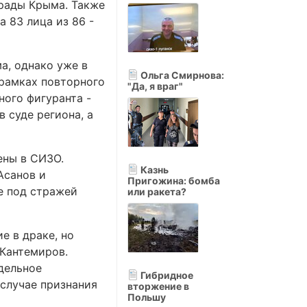
 рады Крыма. Также
 83 лица из 86 -
а, однако уже в
Ольга Смирнова:
 рамках повторного
"Да, я враг"
ного фигуранта -
 суде региона, а
ены в СИЗО.
Казнь
Асанов и
Пригожина: бомба
е под стражей
или ракета?
е в драке, но
 Кантемиров.
дельное
Гибридное
 случае признания
вторжение в
Польшу