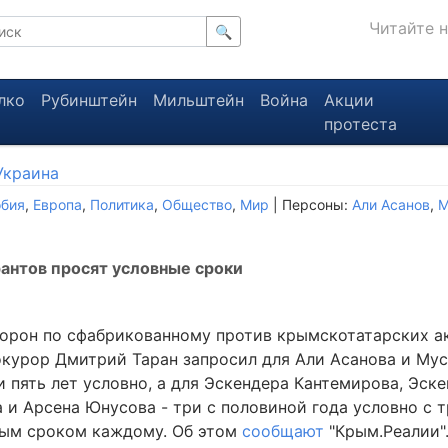
Читайте 
🔍
лко
Рубинштейн
Мильштейн
Война
Акции
протеста
Украина
обия
,
Европа
,
Политика
,
Общество
,
Мир
| Персоны:
Али Асанов
,
М
рантов просят условные сроки
торон по сфабрикованному против крымскотатарских а
окурор Дмитрий Таран запросил для Али Асанова и Му
 пять лет условно, а для Эскендера Кантемирова, Эск
 и Арсена Юнусова - три с половиной года условно с 
ым сроком каждому. Об этом
сообщают
"Крым.Реалии"