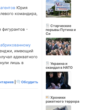
 агентов
Юрия
олевого командира,
Старческие
е фигурантов -
порывы Путина и
Си
фабрикованному
рменджи, имеющий
олучал адекватного
рнули лишь в
Украина и
скандал в НАТО
нтариев
|
Обсудить
Хроники
ракетного террора