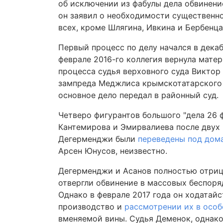
об исключении из фабулы дела обвинени
он заявил о необходимости существенно 
всех, кроме Шлягина, Ивкина и Бербенца
Первый процесс по делу начался в дека
феврале 2016-го коллегия вернула мате
процесса судья верховного суда Виктор
зампреда Меджлиса крымскотатарского н
основное дело передал в районный суд.
Четверо фигурантов большого "дела 26 ф
Кантемирова и Эмирвалиева после двух 
Дегерменджи были
переведены под дом
Арсен Юнусов, неизвестно.
Дегерменджи и Асанов полностью отрица
отвергли обвинение в массовых беспоря
Однако в феврале 2017 года он ходатай
производство и
рассмотрении их в осо
вменяемой вины. Судья Деменок, однако