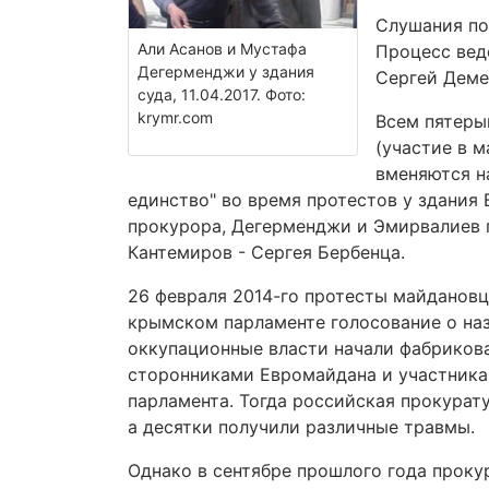
Слушания по
Али Асанов и Мустафа
Процесс вед
Дегерменджи у здания
Сергей Деме
суда, 11.04.2017. Фото:
krymr.com
Всем пятеры
(участие в 
вменяются н
единство" во время протестов у здания
прокурора, Дегерменджи и Эмирвалиев п
Кантемиров - Сергея Бербенца.
26 февраля 2014-го протесты майдановц
крымском парламенте голосование о наз
оккупационные власти начали фабрикова
сторонниками Евромайдана и участника
парламента. Тогда российская прокурату
а десятки получили различные травмы.
Однако в сентябре прошлого года прок