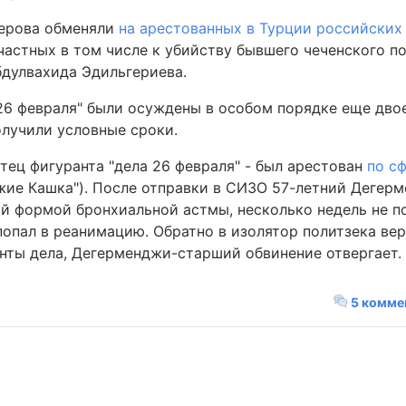
мерова обменяли
на арестованных в Турции российских
астных в том числе к убийству бывшего чеченского п
бдулвахида Эдильгериева.
 26 февраля" были осуждены в особом порядке еще дво
олучили условные сроки.
тец фигуранта "дела 26 февраля" - был арестован
по с
жие Кашка"). После отправки в СИЗО 57-летний Деге
лой формой бронхиальной астмы, несколько недель не п
 попал в реанимацию. Обратно в изолятор политзека ве
нты дела, Дегерменджи-старший обвинение отвергает.
5 комме