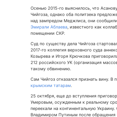
Осенью 2015-го выяснилось, что Асанов
Чийгоза, однако оба политзека предложе
над зампредом Меджлиса, они сообщили
Эмирали Аблаева
, известного как колл
помещении СКР.
Суд по существу дела Чийгоза стартовал
2017-го коллегия верховного суда анне
Козырева и Игоря Крючкова приговори
212 российского УК (организация массо
такому обвинению.
Сам Чийгоз отказался признать вину. В 
крымским татарам
.
25 октября, еще до вступления пригово
Умеровым, осужденным к реальному срок
переехали на континентальную Украину.
Владимиром Путиным после обращения 