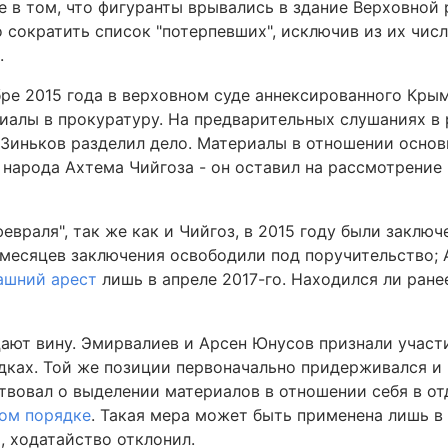
е в том, что фигуранты врывались в здание Верховной
сократить список "потерпевших", исключив из их числа
.
бре 2015 года в верховном суде аннексированного Крым
риалы в прокуратуру. На предварительных слушаниях в
 Зиньков разделил дело. Материалы в отношении основ
арода Ахтема Чийгоза - он оставил на рассмотрение в
евраля", так же как и Чийгоз, в 2015 году были заключ
месяцев заключения освободили под поручительство; 
ашний арест
лишь в апреле 2017-го. Находился ли ране
ют вину. Эмирвалиев и Арсен Юнусов признали участи
дках. Той же позиции первоначально придерживался и
ствовал о выделении материалов в отношении себя в от
бом порядке
. Такая мера может быть применена лишь в
, ходатайство отклонил.