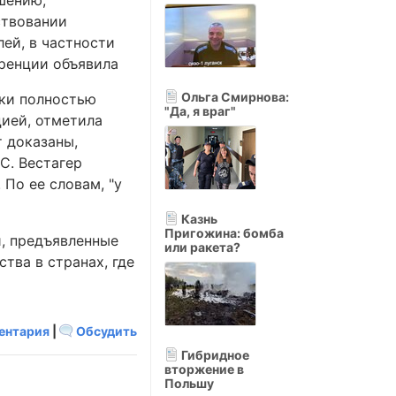
шению,
ствовании
ей, в частности
еренции объявила
Ольга Смирнова:
ски полностью
"Да, я враг"
ией, отметила
т доказаны,
С. Вестагер
По ее словам, "у
Казнь
Пригожина: бомба
и, предъявленные
или ракета?
тва в странах, где
ентария
|
Обсудить
Гибридное
вторжение в
Польшу