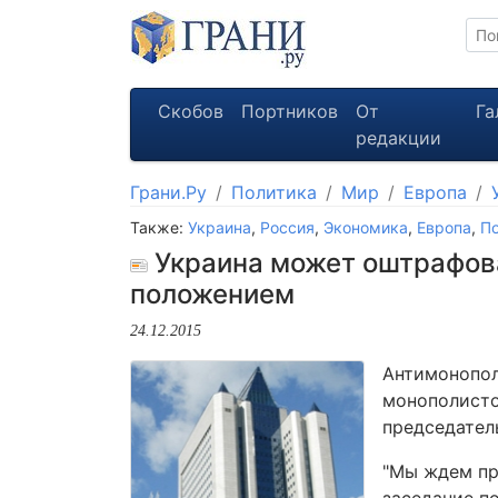
Скобов
Портников
От
Га
редакции
Грани.Ру
Политика
Мир
Европа
Также:
Украина
,
Россия
,
Экономика
,
Европа
,
По
Украина может оштрафова
положением
24.12.2015
Антимонопол
монополистом
председател
"Мы ждем пре