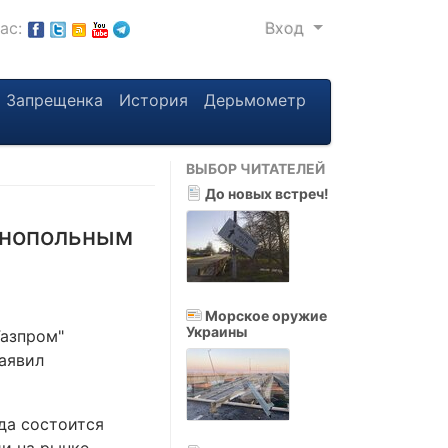
нас:
Вход
Запрещенка
История
Дерьмометр
ВЫБОР ЧИТАТЕЛЕЙ
До новых встреч!
онопольным
Морское оружие
Украины
Газпром"
заявил
гда состоится