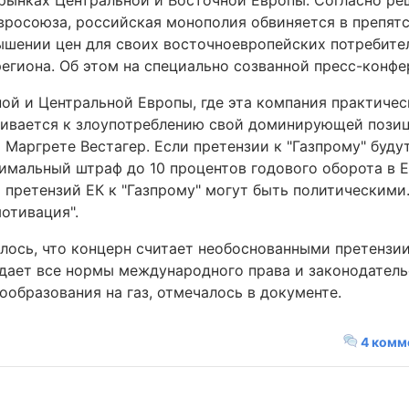
рынках Центральной и Восточной Европы. Согласно ре
вросоюза, российская монополия обвиняется в препят
ышении цен для своих восточноевропейских потребител
региона. Об этом на специально созванной пресс-конф
ной и Центральной Европы, где эта компания практиче
нивается к злоупотреблению свой доминирующей позиц
Маргрете Вестагер. Если претензии к "Газпрому" буду
имальный штраф до 10 процентов годового оборота в Е
претензий ЕК к "Газпрому" могут быть политическими. 
отивация".
илось, что концерн считает необоснованными претензи
дает все нормы международного права и законодательс
ообразования на газ, отмечалось в документе.
4 комм