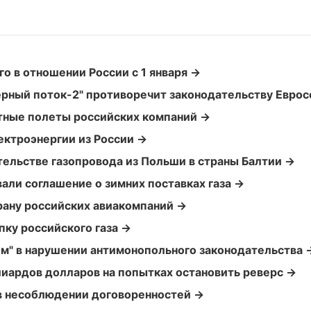
го в отношении России с 1 января →
ерный поток-2" противоречит законодательству Евро
итные полеты российских компаний →
ектроэнергии из России →
тельстве газопровода из Польши в страны Балтии →
вали соглашение о зимних поставках газа →
рану российских авиакомпаний →
пку российского газа →
ом" в нарушении антимонопольного законодательства 
лиардов долларов на попытках остановить реверс →
 в несоблюдении договоренностей →