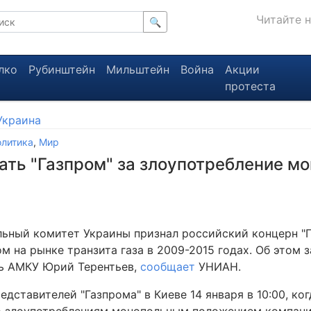
Читайте 
🔍
лко
Рубинштейн
Мильштейн
Война
Акции
протеста
Украина
литика
,
Мир
ть "Газпром" за злоупотребление м
ьный комитет Украины признал российский концерн "
 на рынке транзита газа в 2009-2015 годах. Об этом 
ь АМКУ Юрий Терентьев,
сообщает
УНИАН.
дставителей "Газпрома" в Киеве 14 января в 10:00, ко