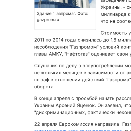
заседание п
Украины, - с
Здание "Газпрома". Фото:
миллиарда к
gazprom.ru
что не соотв
Стоимость у
2011 по 2014 годы снизилась до 1,8 мил
несоблюдения "Газпромом" условий контр
главы АМКУ, "Нафтогаз" оценивает свои 
Слушания по делу о злоупотреблении м
нескольких месяцев в зависимости от а
штраф в отношении действий "Газпрома"
оборота.
В конце апреля с просьбой начать расс
Украины Арсений Яценюк. Он заявил, чт
"дискриминационных, фактически неконк
22 апреля Еврокомиссия направила "Га