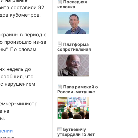
и на рынке
Последняя
колонка
зита составили 92
рдов кубометров,
Украины в период с
то произошло из-за
Платформа
ны". По словам
сопротивления
их недель до
 сообщил, что
 с нарушением
Папа римский о
России-матушке
ремьер-министр
е на
ы.
Буткевичу
шении
утвердили 13 лет