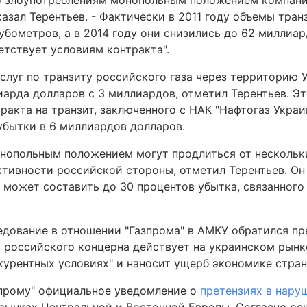
о злоупотреблениям монопольным положением компани
казал Терентьев. - Фактически в 2011 году объемы тран
убометров, а в 2014 году они снизились до 62 миллиа
етствует условиям контракта".
слуг по транзиту российского газа через территорию 
лиарда долларов с 3 миллиардов, отметил Терентьев. Э
акта на транзит, заключенного с НАК "Нафтогаз Украи
убытки в 6 миллиардов долларов.
онопольным положением могут продлиться от нескольк
ктивности российской стороны, отметил Терентьев. Он
 может составить до 30 процентов убытка, связанного
ледование в отношении "Газпрома" в АМКУ обратился п
о российского концерна действует на украинском рынк
урентных условиях" и наносит ущерб экономике стран
зпрому" официальное уведомление о
претензиях в нару