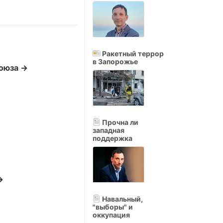
Ракетный террор
в Запорожье
союза →
Прочна ли
западная
поддержка
→
Навальный,
"выборы" и
оккупация