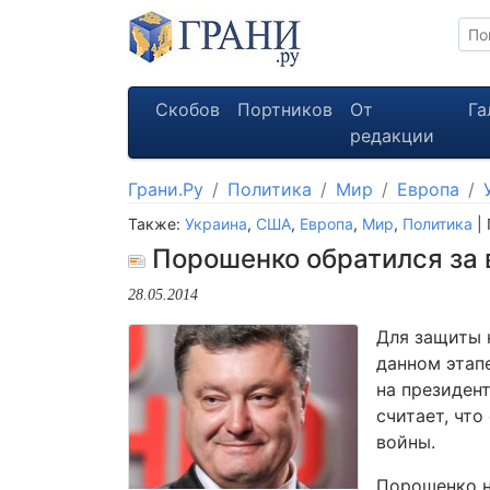
Скобов
Портников
От
Га
редакции
Грани.Ру
Политика
Мир
Европа
Также:
Украина
,
США
,
Европа
,
Мир
,
Политика
|
Порошенко обратился за
28.05.2014
Для защиты 
данном этап
на президен
считает, чт
войны.
Порошенко н