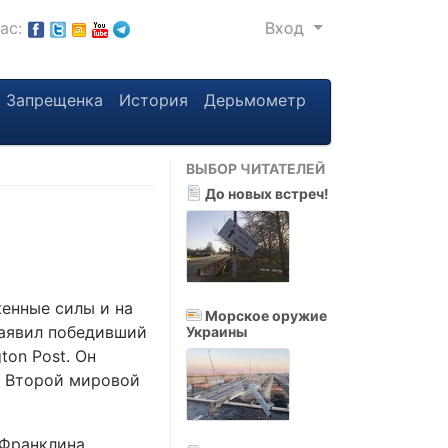
нас:
Вход
Запрещенка
История
Дерьмометр
ВЫБОР ЧИТАТЕЛЕЙ
До новых встреч!
енные силы и на
Морское оружие
заявил победивший
Украины
ton Post. Он
н Второй мировой
 Франклина