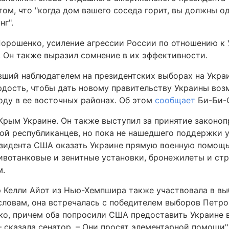
том, что "когда дом вашего соседа горит, вы должны 
г".
орошенко, усиление агрессии России по отношению к 
. Он также выразил сомнение в их эффективности.
ший наблюдателем на президентских выборах на Украи
рдость, чтобы дать новому правительству Украины воз
ду в ее восточных районах. Об этом
сообщает
Би-Би-
Крым Украине. Он также выступил за принятие законо
пой республиканцев, но пока не нашедшего поддержки 
зидента США оказать Украине прямую военную помощь
вотанковые и зенитные установки, бронежилеты и стр
м.
р Келли Айот из Нью-Хемпшира также участвовала в вы
 словам, она встречалась с победителем выборов Петр
о, причем оба попросили США предоставить Украине 
– сказала сенатор. – Они просят элементарной помощи"