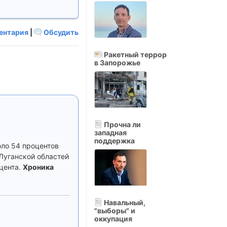
ентария
|
Обсудить
Ракетный террор
в Запорожье
Прочна ли
западная
поддержка
оло 54 процентов
 Луганской областей
цента.
Хроника
Навальный,
"выборы" и
оккупация