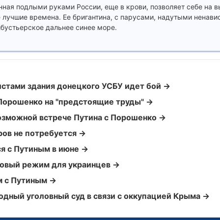
анная подлыми руками России, еще в крови, позволяет себе на 
 лучшие времена. Ее бригантина, с парусами, надутыми ненави
ибустьерское дальнее синее море.
истами здания донецкого УСБУ идет бой →
Порошенко на "предстоящие труды" →
возможной встрече Путина с Порошенко →
ров не потребуется →
я с Путиным в июне →
изовый режим для украинцев →
м с Путиным →
одный уголовный суд в связи с оккупацией Крыма →