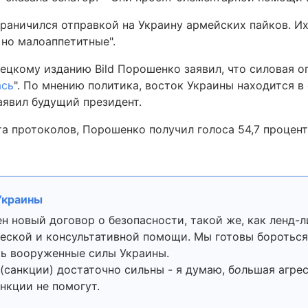
граничился отправкой на Украину армейских пайков. И
 но малоаппетитные".
ецкому изданию Bild Порошенко заявил, что силовая о
ась
". По мнению политика, восток Украины находится в
аявил будущий президент.
та протоколов, Порошенко получил голоса 54,7 процент
Украины
н новый договор о безопасности, такой же, как ленд-
ческой и консультативной помощи. Мы готовы бороться
ть вооруженные силы Украины.
 (санкции) достаточно сильны - я думаю, б
о
льшая агре
анкции не помогут.