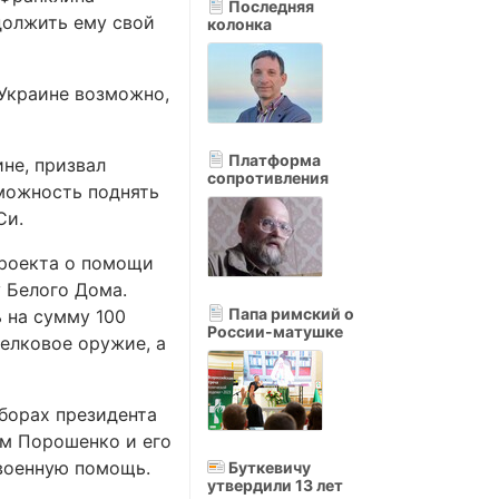
Последняя
одолжить ему свой
колонка
Украине возможно,
Платформа
не, призвал
сопротивления
можность поднять
Си.
проекта о помощи
у Белого Дома.
Папа римский о
 на сумму 100
России-матушке
елковое оружие, а
борах президента
ом Порошенко и его
военную помощь.
Буткевичу
утвердили 13 лет
.