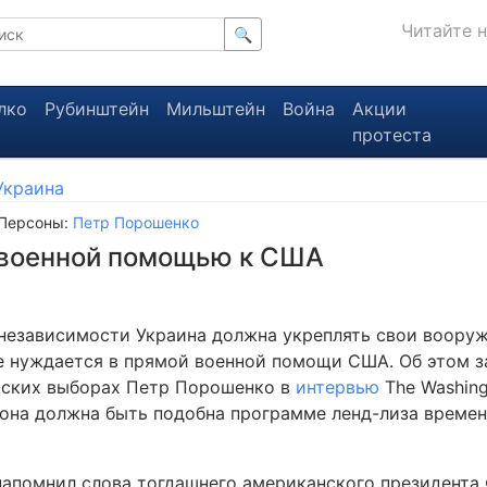
Читайте 
🔍
лко
Рубинштейн
Мильштейн
Война
Акции
протеста
Украина
 Персоны:
Петр Порошенко
 военной помощью к США
независимости Украина должна укреплять свои вооруж
е нуждается в прямой военной помощи США. Об этом 
тских выборах Петр Порошенко в
интервью
The Washing
о она должна быть подобна программе ленд-лиза време
апомнил слова тогдашнего американского президента