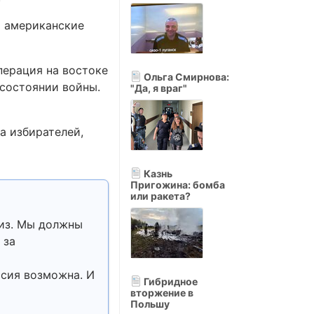
х американские
перация на востоке
Ольга Смирнова:
 состоянии войны.
"Да, я враг"
а избирателей,
Казнь
Пригожина: бомба
или ракета?
лиз. Мы должны
 за
ссия возможна. И
Гибридное
вторжение в
Польшу