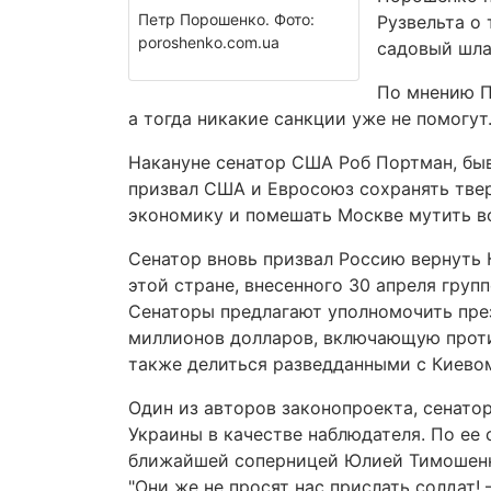
Петр Порошенко. Фото:
Рузвельта о 
poroshenko.com.ua
садовый шлан
По мнению П
а тогда никакие санкции уже не помогут
Накануне сенатор США Роб Портман, быв
призвал США и Евросоюз сохранять тве
экономику и помешать Москве мутить во
Сенатор вновь призвал Россию вернуть 
этой стране, внесенного 30 апреля груп
Сенаторы предлагают уполномочить пре
миллионов долларов, включающую проти
также делиться разведданными с Киево
Один из авторов законопроекта, сенато
Украины в качестве наблюдателя. По ее
ближайшей соперницей Юлией Тимошенк
"Они же не просят нас прислать солдат! 