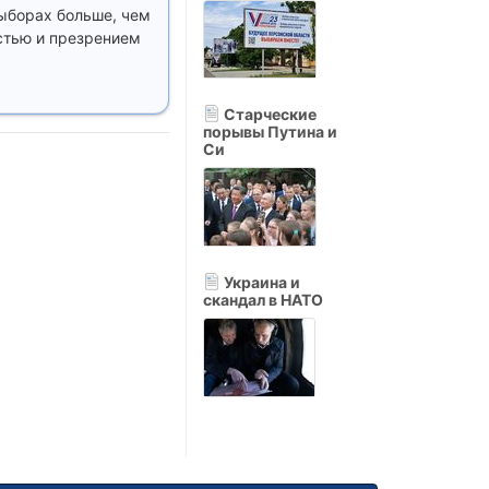
выборах больше, чем
стью и презрением
Старческие
порывы Путина и
Си
Украина и
скандал в НАТО