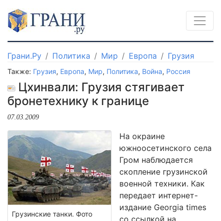
Грани.Ру
Политика
Мир
Европа
Грузия
Также:
Грузия
,
Европа
,
Мир
,
Политика
,
Война
,
Россия
Цхинвали: Грузия стягивает
бронетехнику к границе
07.03.2009
На окраине
южноосетинского села
Гром наблюдается
скопление грузинской
военной техники. Как
передает интернет-
издание Georgia times
Грузинские танки. Фото
со ссылкой на