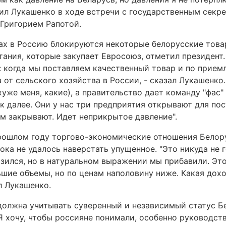
явил Лукашенко в ходе встречи с государственным сек
 Григорием Рапотой.
ах в Россию блокируются некоторые белорусские това
тания, которые закупает Евросоюз, отметил президент.
о: когда мы поставляем качественный товар и по прие
от сельского хозяйства в России, - сказал Лукашенко.
хуже меня, какие), а правительство дает команду "фас"
к далее. Они у нас три предприятия открывают для пос
ом закрывают. Идет неприкрытое давление".
прошлом году торгово-экономические отношения Белор
пока не удалось наверстать упущенное. "Это никуда не 
зился, но в натуральном выражении мы прибавили. Это
ьшие объемы, но по ценам наполовину ниже. Какая дох
л Лукашенко.
 должна учитывать суверенный и независимый статус 
"Я хочу, чтобы россияне понимали, особенно руководст