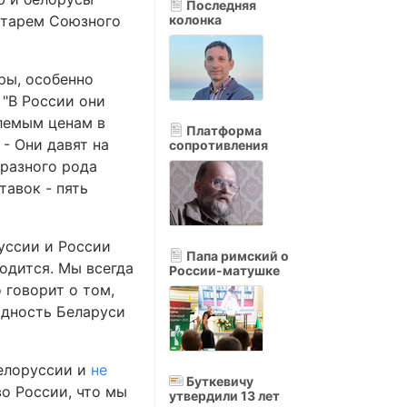
Последняя
ретарем Союзного
колонка
ры, особенно
 "В России они
млемым ценам в
Платформа
 - Они давят на
сопротивления
 разного рода
тавок - пять
уссии и России
Папа римский о
годится. Мы всегда
России-матушке
 говорит о том,
одность Беларуси
Белоруссии и
не
Буткевичу
во России, что мы
утвердили 13 лет