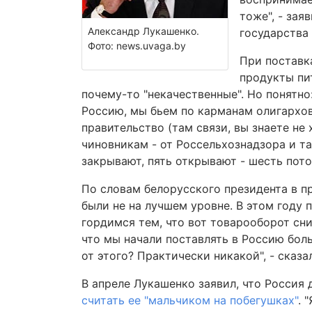
тоже", - за
Александр Лукашенко.
государства
Фото: news.uvaga.by
При поставк
продукты пи
почему-то "некачественные". Но понятн
Россию, мы бьем по карманам олигархов 
правительство (там связи, вы знаете не 
чиновникам - от Россельхознадзора и та
закрывают, пять открывают - шесть пот
По словам белорусского президента в 
были не на лучшем уровне. В этом году 
гордимся тем, что вот товарооборот сни
что мы начали поставлять в Россию бол
от этого? Практически никакой", - сказа
В апреле Лукашенко заявил, что Россия
считать ее "мальчиком на побегушках"
. 