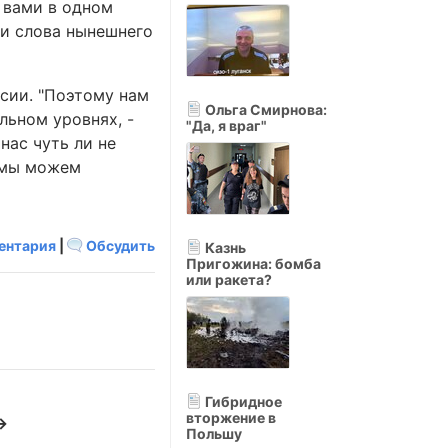
 вами в одном
 и слова нынешнего
ссии. "Поэтому нам
Ольга Смирнова:
льном уровнях, -
"Да, я враг"
нас чуть ли не
а мы можем
ентария
|
Обсудить
Казнь
Пригожина: бомба
или ракета?
Гибридное
вторжение в
→
Польшу