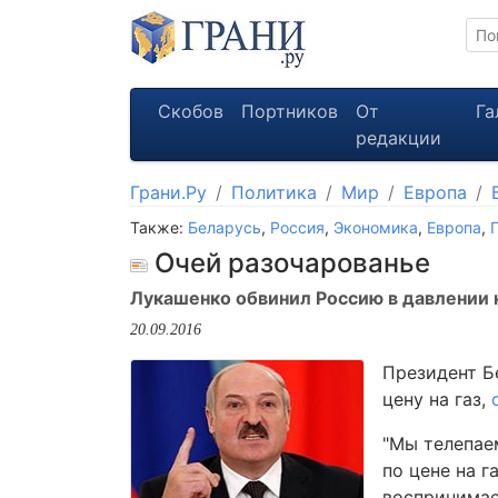
Скобов
Портников
От
Га
редакции
Грани.Ру
Политика
Мир
Европа
Также:
Беларусь
,
Россия
,
Экономика
,
Европа
,
Очей разочарованье
Лукашенко обвинил Россию в давлении 
20.09.2016
Президент Б
цену на газ,
"Мы телепае
по цене на г
воспринимае