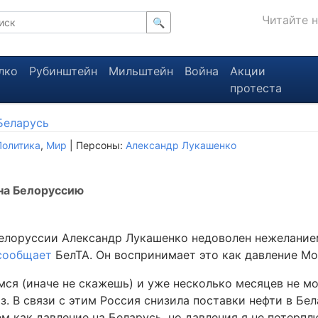
Читайте 
🔍
лко
Рубинштейн
Мильштейн
Война
Акции
протеста
Беларусь
Политика
,
Мир
| Персоны:
Александр Лукашенко
на Белоруссию
елоруссии Александр Лукашенко недоволен нежелание
сообщает
БелТА. Он воспринимает это как давление Мо
мся (иначе не скажешь) и уже несколько месяцев не м
аз. В связи с этим Россия снизила поставки нефти в Бе
м как давление на Беларусь, но давления я не потерпл