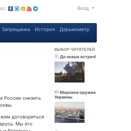
нас:
Вход
Запрещенка
История
Дерьмометр
ВЫБОР ЧИТАТЕЛЕЙ
До новых встреч!
Морское оружие
Украины
м России снизить
сквы.
ожем договориться
ларусь. Мы это
ю и белорусы