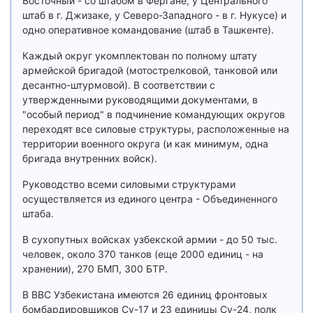
Восточный - со штабом в Фергане, у Центрального
штаб в г. Джизаке, у Северо-Западного - в г. Нукусе) и
одно оперативное командование (штаб в Ташкенте).
Каждый округ укомплектован по полному штату
армейской бригадой (мотострелковой, танковой или
десантно-штурмовой). В соответствии с
утвержденными руководящими документами, в
"особый период" в подчинение командующих округов
переходят все силовые структуры, расположенные на
территории военного округа (и как минимум, одна
бригада внутренних войск).
Руководство всеми силовыми структурами
осуществляется из единого центра - Объединенного
штаба.
В сухопутных войсках узбекской армии - до 50 тыс.
человек, около 370 танков (еще 2000 единиц - на
хранении), 270 БМП, 300 БТР.
В ВВС Узбекистана имеются 26 единиц фронтовых
бомбардировщиков Су-17 и 23 единицы Су-24, полк