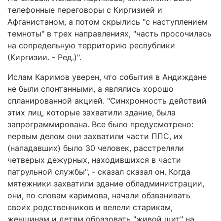
телефонные переговоры с Киргизией и
Афганистаном, а потом скрылись "с наступлением
темноты" в трех направлениях, "часть просочилась
на сопредельную территорию республики
(Киргизии. - Ред.)".
Ислам Каримов уверен, что события в Андиждане
не были спонтанными, а являлись хорошо
спланированной акцией. "Синхронность действий
этих лиц, которые захватили здание, была
запрограммирована. Все было предусмотрено:
первым делом они захватили части ППС, их
(нападавших) было 30 человек, расстреляли
четверых дежурных, находившихся в части
патрульной службы", - сказал сказал он. Когда
мятежники захватили здание обладминистрации,
они, по словам каримова, начали обзванивать
своих родственников и велели старикам,
женщинам и детям образовать "живой щит" на