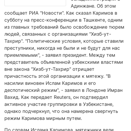
Адинжане. Об этом
сообщает РИА "Новости". Как сказал Каримов в
субботу на пресс-конференции в Ташкенте, одним
из главных требований было освобождение тюрем
людей, связанных с организациями "Хизб-ут-
Тахрир". "Политические условия, которые ставили
преступники, никогда не были и не будут для нас
приемлемыми", - заявил президент. Между тем
представитель объявленной узбекскими властями
вне закона "Хизб-ут-Тахрир" отрицает
причастность этой организации к мятежу. "В
насилии виновен Ислам Каримов и его
деспотический режим", - заявил в Лондоне Имран
Вахид. Как передает Reuters, он подтвердил
активное участие группировки в Узбекистане,
однако подчеркнул, что она намерена свергнуть
режим Каримова мирным путем.
По словам Ислама Каримова, мятежники вели