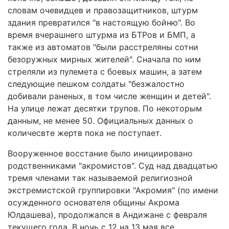
словам очевидцев и правозащитников, штурм
здания превратился "в настоящую бойню". Во
время вчерашнего штурма из БТРов и БМП, а
также из автоматов "были расстреляны сотни
безоружных мирных жителей". Сначала по ним
стреляли из пулемета с боевых машин, а затем
следующие пешком солдаты "безжалостно
добивали раненых, в том числе женщин и детей".
На улице лежат десятки трупов. По некоторым
данным, не менее 50. Официальных данных о
количесвте жертв пока не поступает.
Вооруженное восстание было инициировано
родственниками "акромистов". Суд над двадцатью
тремя членами так называемой религиозной
экстремистской группировки "Акромия" (по имени
осужденного основателя общины Акрома
Юлдашева), продолжался в Андижане с февраля
текущего года. В ночь с 12 на 13 мая все