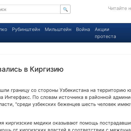
Читайте 
🔍
лко
Рубинштейн
Мильштейн
Война
Акции
протеста
ались в Киргизию
ешли границу со стороны Узбекистана на территорию ю
на Интерфакс. По словам источника в районной админ
асти, "среди узбекских беженцев шесть человек имею
емя киргизские медики оказывают помощь пострадавши
омощь от киргизских властей в соответствии с между