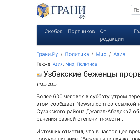
Скобов
Портников
От
Га
редакции
Грани.Ру
Политика
Мир
Азия
Также:
Азия
,
Мир
,
Политика
Узбекские беженцы прорв
14.05.2005
Более 600 человек в субботу утром пер
этом сообщает Newsru.com со ссылкой 
Сузакского района Джалал-Абадской обл
ранения разной степени тяжести".
Источник отметил, что в настоящее вр
горячее питание. "Беженцы получают п