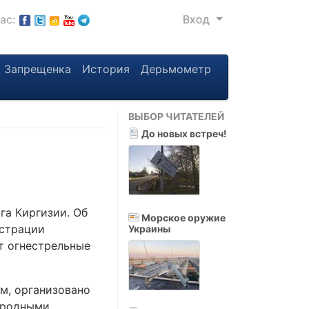
нас:
Вход
Запрещенка
История
Дерьмометр
ВЫБОР ЧИТАТЕЛЕЙ
До новых встреч!
га Киргизии. Об
Морское оружие
истрации
Украины
т огнестрельные
м, организовано
народными