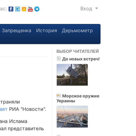
нас:
Вход
Запрещенка
История
Дерьмометр
ВЫБОР ЧИТАТЕЛЕЙ
До новых встреч!
Морское оружие
Украины
страняли
ает
РИА "Новости".
ана Ислама
зал представитель