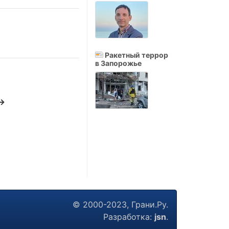
Ракетный террор
в Запорожье
 →
© 2000-2023, Грани.Ру.
Разработка:
jsn
.