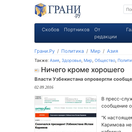
Скобов
Портников
От
Га
редакции
Грани.Ру
Политика
Мир
Азия
Также:
Азия
,
Здоровье
,
Мир
,
Общество
,
Полити
Ничего кроме хорошего
Власти Узбекистана опровергли сообще
02.09.2016
В пресс-слу
сообщение о
"К настояще
Каримова не
кабмина.