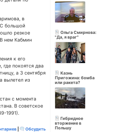
аримова, в
 "С большой
зошло резкое
Ольга Смирнова:
"Да, я враг"
 В нем Кабмин
ения к его
 где покоятся два
тницу, а 3 сентября
Казнь
Пригожина: бомба
а вылетел из
или ракета?
истан с момента
стана. В советское
9-1991).
Гибридное
вторжение в
Польшу
нтариев
|
Обсудить