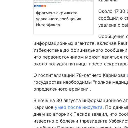
Около 17:30
Фрагмент скриншота
сообщил о с
удаленного сообщения
удалена с са
Интерфакса
Сообщения о
информационных агентств, включая Reut
Узбекистана до официального сообщения 
что первоисточником может являться то
около полудня пятницы пресс-секретарь
О госпитализации 78-летнего Каримова
государства необходимы "полное медиц
определенного времени".
В ночь на 30 августа информационное аг
Каримов
умер после инсульта
. По данны
днем во вторник Песков заявил, что со
известно о болезни (президента Узбекист
- добавил Песков, отметив также, что "