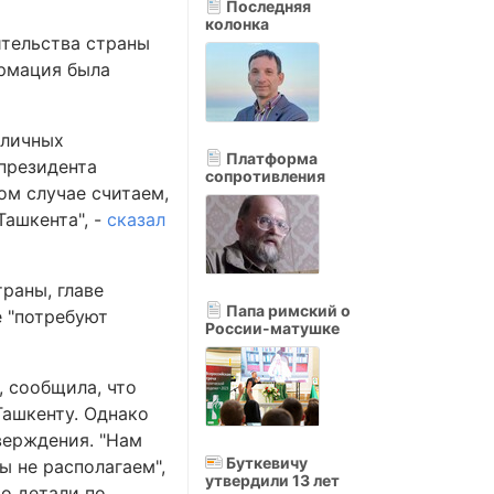
Последняя
колонка
ительства страны
ормация была
зличных
Платформа
 президента
сопротивления
ом случае считаем,
ашкента", -
сказал
траны, главе
Папа римский о
 "потребуют
России-матушке
, сообщила, что
Ташкенту. Однако
верждения. "Нам
Буткевичу
ы не располагаем",
утвердили 13 лет
то детали по