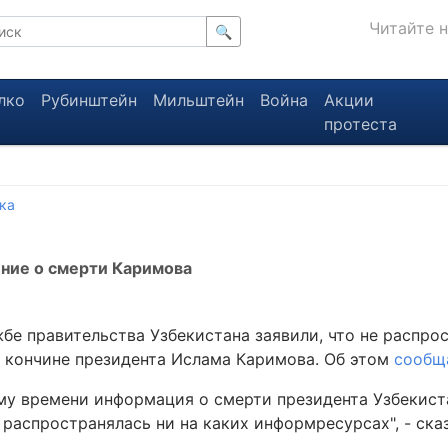
Читайте 
🔍
лко
Рубинштейн
Мильштейн
Война
Акции
протеста
ка
ние о смерти Каримова
жбе правительства Узбекистана заявили, что не распро
 кончине президента Ислама Каримова. Об этом
сообщ
му времени информация о смерти президента Узбекист
 распространялась ни на каких информресурсах", - ска