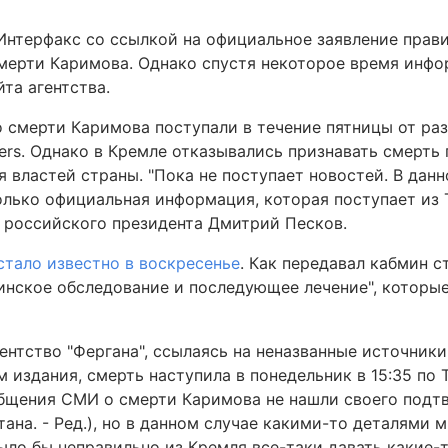
 Интерфакс со ссылкой на официальное заявление прав
мерти Каримова. Однако спустя некоторое время инф
йта агентства.
 смерти Каримова поступали в течение пятницы от ра
ers. Однако в Кремле отказывались признавать смерть
властей страны. "Пока не поступает новостей. В данн
лько официальная информация, которая поступает из Т
 российского президента Дмитрий Песков.
стало известно в воскресенье
. Как передавал кабмин с
инское обследование и последующее лечение", которые
ентство "Фергана", ссылаясь на неназванные источники
м издания, смерть наступила в понедельник в 15:35 по 
общения СМИ о смерти Каримова не нашли своего подт
ана. - Ред.), но в данном случае какими-то деталями м
было бы неправильно из Кремля все-таки давать какие-