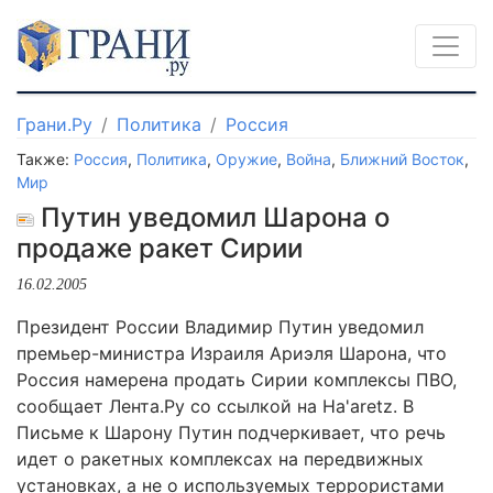
Грани.Ру
Политика
Россия
Также:
Россия
,
Политика
,
Оружие
,
Война
,
Ближний Восток
,
Мир
Путин уведомил Шарона о
продаже ракет Сирии
16.02.2005
Президент России Владимир Путин уведомил
премьер-министра Израиля Ариэля Шарона, что
Россия намерена продать Сирии комплексы ПВО,
сообщает Лента.Ру со ссылкой на Ha'aretz. В
Письме к Шарону Путин подчеркивает, что речь
идет о ракетных комплексах на передвижных
установках, а не о используемых террористами