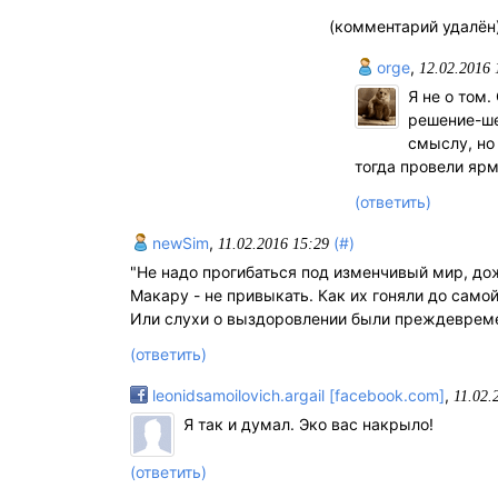
(комментарий удалён
orge
,
12.02.2016 
Я не о том
решение-ше
смыслу, но
тогда провели ярм
(ответить)
newSim
,
(#)
11.02.2016 15:29
"Не надо прогибаться под изменчивый мир, дож
Макару - не привыкать. Как их гоняли до самой
Или слухи о выздоровлении были преждевре
(ответить)
leonidsamoilovich.argail [facebook.com]
,
11.02.
Я так и думал. Эко вас накрыло!
(ответить)