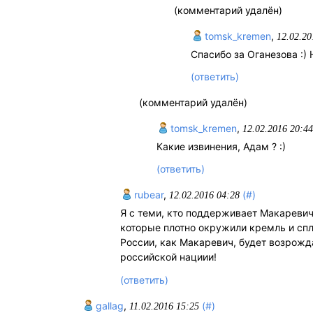
(комментарий удалён)
tomsk_kremen
,
12.02.20
Спасибо за Оганезова :) 
(ответить)
(комментарий удалён)
tomsk_kremen
,
12.02.2016 20:4
Какие извинения, Адам ? :)
(ответить)
rubear
,
(#)
12.02.2016 04:28
Я с теми, кто поддерживает Макареви
которые плотно окружили кремль и спл
России, как Макаревич, будет возрожда
российской нациии!
(ответить)
gallag
,
(#)
11.02.2016 15:25