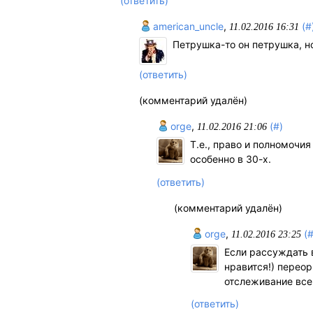
(ответить)
american_uncle
,
(#
11.02.2016 16:31
Петрушка-то он петрушка, но
(ответить)
(комментарий удалён)
orge
,
(#)
11.02.2016 21:06
Т.е., право и полномочия
особенно в 30-х.
(ответить)
(комментарий удалён)
orge
,
(#
11.02.2016 23:25
Если рассуждать в
нравится!) перео
отслеживание всег
(ответить)