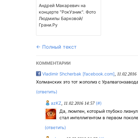
Андрей Макаревич на
концерте "РокУзник". Фото
Людмилы Барковой/
Грани.Ру
← Полный текст
КОММЕНТАРИИ
Vladimir Shcherbak [facebook.com]
,
11.02.2016
Холманских это тот жополиз с Уралвагонзавод
(ответить)
azKZ
,
(#)
11.02.2016 14:57
Да, люмпен, который глубоко лизнул
стал интеллигентом в первом покол
(ответить)