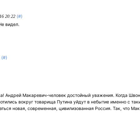
(#)
16 20:22
Не видел.
(#)
4
ча! Андрей Макаревич-человек достойный уважения. Когда Шво
отились вокруг товарища Путина уйдут в небытие именно с так
ться новая, современная, цивилизованная Россия. Так, что Мак