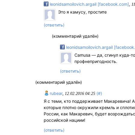
leonidsamoilovich.argail [facebook.com]
,
1
Это я камусу, простите
(ответить)
(комментарий удалён)
leonidsamoilovich.argail [facebook
Camusa — да, сгинул куда-то
профнепригодность.
(ответить)
(комментарий удалён)
rubear
,
(#)
12.02.2016 04:25
Я с теми, кто поддерживает Макаревича!
которые плотно окружили кремль и сплотил
России, как Макаревич, будет возрождатьс
российской нациии!
(ответить)