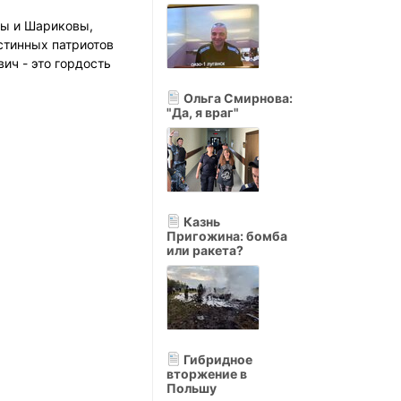
ры и Шариковы,
стинных патриотов
ич - это гордость
Ольга Смирнова:
"Да, я враг"
Казнь
Пригожина: бомба
или ракета?
Гибридное
вторжение в
Польшу