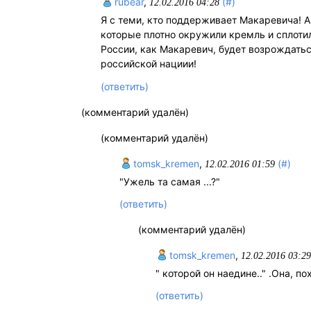
rubear
,
(#)
12.02.2016 04:28
Я с теми, кто поддерживает Макаревича!
которые плотно окружили кремль и сплотил
России, как Макаревич, будет возрождатьс
российской нациии!
(ответить)
(комментарий удалён)
(комментарий удалён)
tomsk_kremen
,
(#)
12.02.2016 01:59
"Ужель та самая ...?"
(ответить)
(комментарий удалён)
tomsk_kremen
,
12.02.2016 03:2
" которой он наедине.." .Она, по
(ответить)