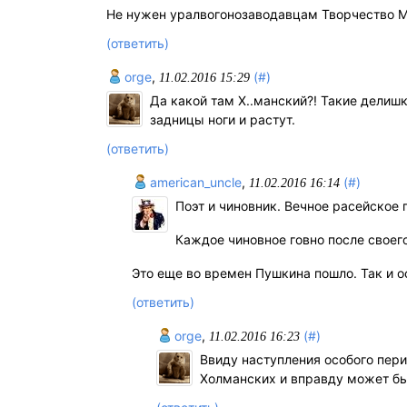
Не нужен уралвогонозаводавцам Творчество Мак
(ответить)
orge
,
(#)
11.02.2016 15:29
Да какой там Х..манский?! Такие делиш
задницы ноги и растут.
(ответить)
american_uncle
,
(#)
11.02.2016 16:14
Поэт и чиновник. Вечное расейское 
Каждое чиновное говно после своег
Это еще во времен Пушкина пошло. Так и о
(ответить)
orge
,
(#)
11.02.2016 16:23
Ввиду наступления особого пери
Холманских и вправду может бы