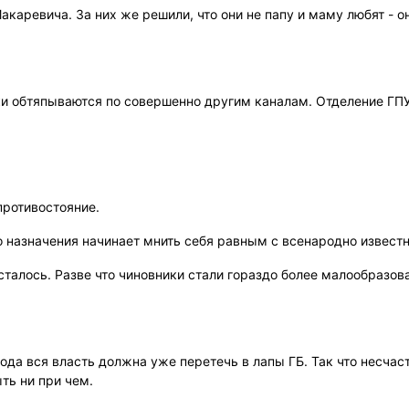
аревича. За них же решили, что они не папу и маму любят - он
ки обтяпываются по совершенно другим каналам. Отделение ГПУ
противостояние.
о назначения начинает мнить себя равным с всенародно извест
сталось. Разве что чиновники стали гораздо более малообразо
ода вся власть должна уже перетечь в лапы ГБ. Так что несча
ть ни при чем.