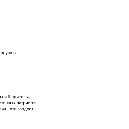
урнули за
ры и Шариковы,
стинных патриотов
ич - это гордость