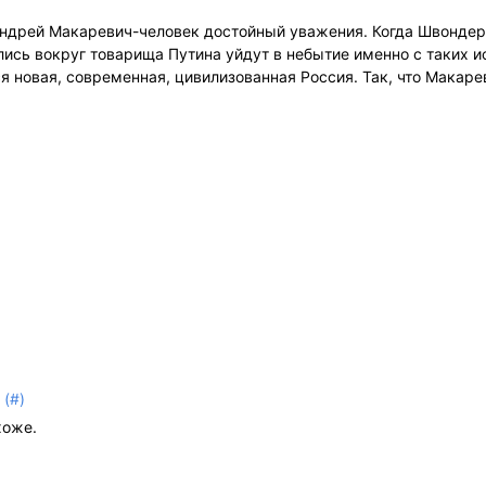
 Андрей Макаревич-человек достойный уважения. Когда Швонде
ись вокруг товарища Путина уйдут в небытие именно с таких и
я новая, современная, цивилизованная Россия. Так, что Макарев
(#)
9
хоже.