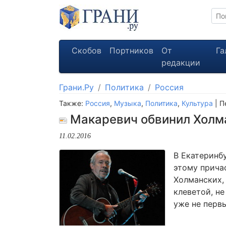
Скобов
Портников
От
Га
редакции
Грани.Ру
Политика
Россия
Также:
Россия
,
Музыка
,
Политика
,
Культура
| П
Макаревич обвинил Холма
11.02.2016
В Екатеринб
этому прича
Холманских,
клеветой, н
уже не перв