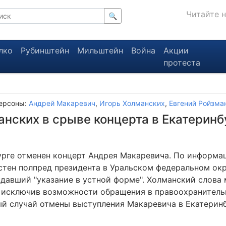
Читайте 
🔍
лко
Рубинштейн
Мильштейн
Война
Акции
протеста
ерсоны:
Андрей Макаревич
,
Игорь Холманских
,
Евгений Ройзма
нских в срыве концерта в Екатеринб
урге отменен концерт Андрея Макаревича. По информац
стен полпред президента в Уральском федеральном окр
 давший "указание в устной форме". Холманский слова 
е исключив возможности обращения в правоохранитель
ый случай отмены выступления Макаревича в Екатеринб