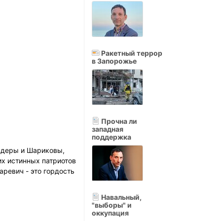
Ракетный террор
в Запорожье
Прочна ли
западная
поддержка
ндеры и Шариковы,
их истинных патриотов
аревич - это гордость
Навальный,
"выборы" и
оккупация