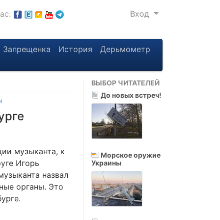
нас:
Вход
Запрещенка
История
Дерьмометр
ВЫБОР ЧИТАТЕЛЕЙ
До новых встреч!
н
урге
ии музыканта, к
Морское оружие
уге Игорь
Украины
музыканта назвал
ные органы. Это
урге.