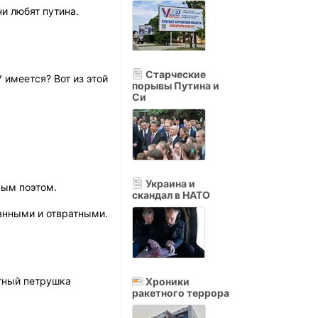
и любят путина.
Старческие
 имеется? Вот из этой
порывы Путина и
Си
Украина и
ным поэтом.
скандал в НАТО
ванными и отвратными.
стный петрушка
Хроники
ракетного террора