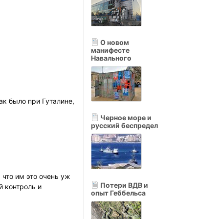
О новом
манифесте
Навального
ак было при Гуталине,
Черное море и
русский беспредел
 что им это очень уж
Потери ВДВ и
й контроль и
опыт Геббельса