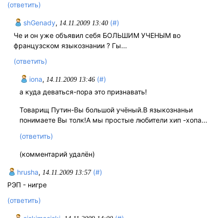
(ответить)
shGenady
,
(#)
14.11.2009 13:40
Че и он уже объявил себя БОЛЬШИМ УЧЕНЫМ во
французском языкознании ? Гы...
(ответить)
iona
,
(#)
14.11.2009 13:46
а куда деваться-пора это признавать!
Товарищ Путин-Вы большой учёный.В языкознаньи
понимаете Вы толк!А мы простые любители хип -хопа...
(ответить)
(комментарий удалён)
hrusha
,
(#)
14.11.2009 13:57
РЭП - нигре
(ответить)