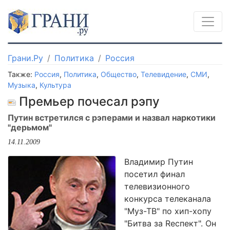
Грани.Ру
Политика
Россия
Также:
Россия
,
Политика
,
Общество
,
Телевидение
,
СМИ
,
Музыка
,
Культура
Премьер почесал рэпу
Путин встретился с рэперами и назвал наркотики
"дерьмом"
14.11.2009
Владимир Путин
посетил финал
телевизионного
конкурса телеканала
"Муз-ТВ" по хип-хопу
"Битва за Rеспект". Он