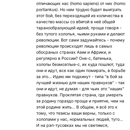
отличающих нас (homo sapiens) от них (homo
portiankus). Но нам трудно будет выиграть
этот бой, без переходящей из количества в
качество массы со вбитой в неё общей
таранообразующей идеей, проще говоря -
без тупого холопья, чьими руками и делают
революции. Вот сами задумайтесь - почему
революции происходят лишь в самых
обосраных странах Азии и Африки, и
регулярно в России? Оне-с, батенька,
холопы безмозглые-с, их куда пошлют, туда
они и идут, все как один помирать, в борьбе
за это... Идею им подкинут - типа "в бой за
лучшей жизнью для наших правнуков" - так
они и идут, не думая - для чьих это "наших"
правнуков. Проклятая страна, где умереть
за родину гораздо проще и приятне, чем на
этой родине жить... В общем, я всё это к
тому, что тезисы ваши верны, только с
холопами у нас, нормальных людей, туго...
И на рэп-тусовках мы не светимся,