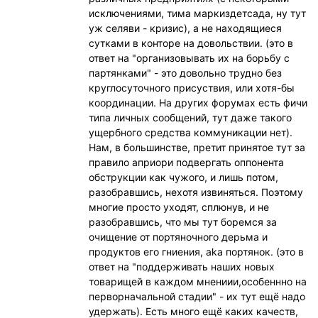
исключениями, тима маркиздетсада, ну тут
уж селяви - кризис), а не находящиеся
сутками в конторе на довольствии. (это в
ответ на "организовывать их на борьбу с
партянками" - это довольно трудно без
круглосуточного присуствия, или хотя-бы
координации. На других форумах есть фичи
типа личных сообщений, тут даже такого
ущербного средства коммуникации нет).
Нам, в большинстве, претит принятое тут за
правило априори подвергать оппонента
обструкции как чужого, и лишь потом,
разобравшись, нехотя извиняться. Поэтому
многие просто уходят, сплюнув, и не
разобравшись, что мы тут боремся за
очищение от портяночного дерьма и
продуктов его гниения, aka портянок. (это в
ответ на "поддерживать наших новых
товарищей в каждом мнениии,особеннно на
перворначальной стадии" - их тут ещё надо
удержать). Есть много ещё каких качеств,