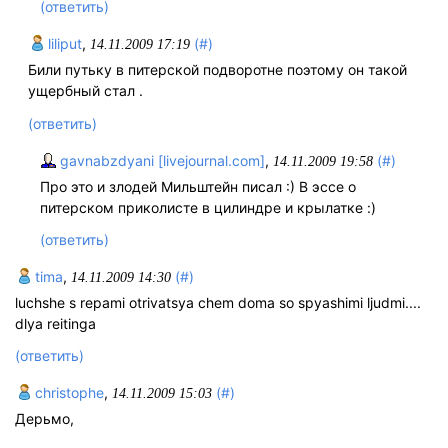
(ответить)
liliput
,
(#)
14.11.2009 17:19
Били путьку в питерской подворотне поэтому он такой
ущербный стал .
(ответить)
gavnabzdyani [livejournal.com]
,
(#)
14.11.2009 19:58
Про это и злодей Мильштейн писал :) В эссе о
питерском приколисте в цилиндре и крылатке :)
(ответить)
tima
,
(#)
14.11.2009 14:30
luchshe s repami otrivatsya chem doma so spyashimi ljudmi....
dlya reitinga
(ответить)
christophe
,
(#)
14.11.2009 15:03
Дерьмо,