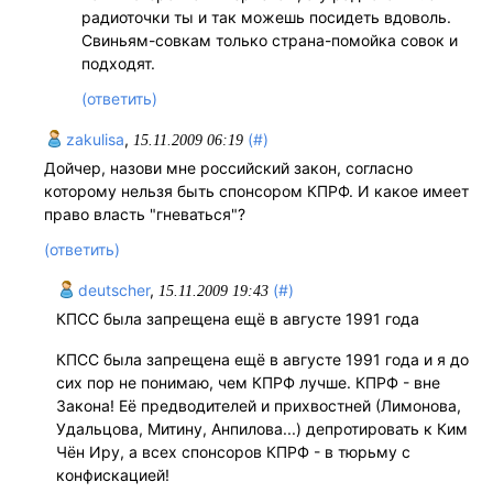
радиоточки ты и так можешь посидеть вдоволь.
Свиньям-совкам только страна-помойка совок и
подходят.
(ответить)
zakulisa
,
(#)
15.11.2009 06:19
Дойчер, назови мне российский закон, согласно
которому нельзя быть спонсором КПРФ. И какое имеет
право власть "гневаться"?
(ответить)
deutscher
,
(#)
15.11.2009 19:43
КПСС была запрещена ещё в августе 1991 года
КПСС была запрещена ещё в августе 1991 года и я до
сих пор не понимаю, чем КПРФ лучше. КПРФ - вне
Закона! Её предводителей и прихвостней (Лимонова,
Удальцова, Митину, Анпилова...) депротировать к Ким
Чён Иру, а всех спонсоров КПРФ - в тюрьму с
конфискацией!