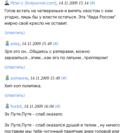
fitter-c [livejournal.com]
,
(#)
14.11.2009 15:14
Готов встать на четвереньки и вилять хвостом с кем
угодно, лишь бы у власти остаться. Эта "беда России"
мирно своё кресло не оставит.
(ответить)
aries
,
(#)
14.11.2009 15:49
Зря это он...Общаясь с реперами, можно
заразиться...этим...как его по латыни...треппером!
(ответить)
someone
,
(#)
14.11.2009 15:49
Хип-хоп политика.
(ответить)
foxbit
,
(#)
14.11.2009 16:04
Эх Путя,Путя - слаб оказалс
Эх Путя,Путя - слаб оказался душой и телом , ну ничего
поставим мы тебе чугунный памятник вниз головой или