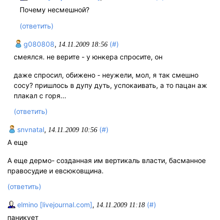
Почему несмешной?
(ответить)
g080808
,
(#)
14.11.2009 18:56
смеялся. не верите - у юнкера спросите, он
даже спросил, обижено - неужели, мол, я так смешно
сосу? пришлось в дупу дуть, успокаивать, а то пацан аж
плакал с горя...
(ответить)
snvnatal
,
(#)
14.11.2009 10:56
А еще
А еще дермо- созданная им вертикаль власти, басманное
правосудие и евсюковщина.
(ответить)
elmino [livejournal.com]
,
(#)
14.11.2009 11:18
паникует