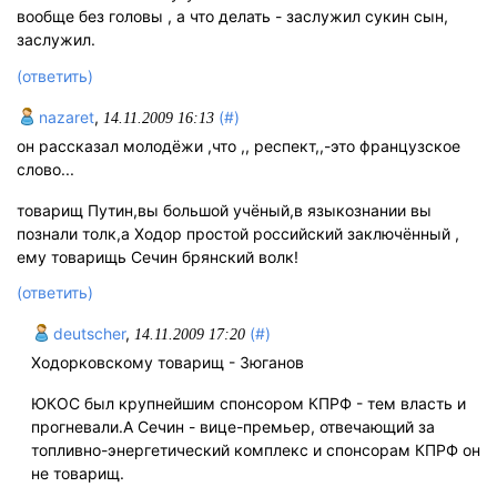
вообще без головы , а что делать - заслужил сукин сын,
заслужил.
(ответить)
nazaret
,
(#)
14.11.2009 16:13
он рассказал молодёжи ,что ,, респект,,-это французское
слово...
товарищ Путин,вы большой учёный,в языкознании вы
познали толк,а Ходор простой российский заключённый ,
ему товарищь Сечин брянский волк!
(ответить)
deutscher
,
(#)
14.11.2009 17:20
Ходорковскому товарищ - Зюганов
ЮКОС был крупнейшим спонсором КПРФ - тем власть и
прогневaли.А Сечин - вице-премьер, отвечающий за
топливно-энергетический комплекс и спонсорам КПРФ он
не товарищ.