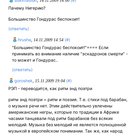
siskimasiski
,
(#)
14.11.2009 14:00
Пачему Нигерию?
Большинство Гондурас беспокоит!
(ответить)
hrusha
,
(#)
14.11.2009 14:54
"Большинство Гондурас беспокоит!"==== Если
принимать во внимание наличие "эскадронов смерти" -
то может и Гондурас..
(ответить)
goroshek
,
(#)
15.11.2009 19:04
РЭП - переводится, как ритм энд поэтри
pитм энд поэтри = ритм и поэзия. Т.е. стихи под барабан,
о музыке речи нет. Этим действительно увлечены
американские негры, которые по традиции в Африке
часами танцевали под ритм барабанов без всяких
мелодий. Музыка без мелодий не является полноценной
музыкой в европейском понимании. Так же, как народ