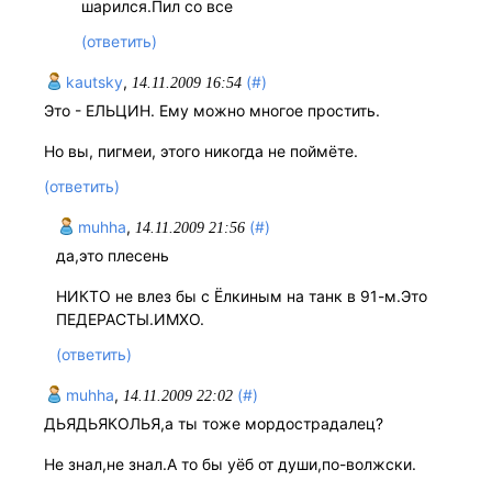
шарился.Пил со все
(ответить)
kautsky
,
(#)
14.11.2009 16:54
Это - ЕЛЬЦИН. Ему можно многое простить.
Но вы, пигмеи, этого никогда не поймёте.
(ответить)
muhha
,
(#)
14.11.2009 21:56
да,это плесень
НИКТО не влез бы с Ёлкиным на танк в 91-м.Это
ПЕДЕРАСТЫ.ИМХО.
(ответить)
muhha
,
(#)
14.11.2009 22:02
ДЬЯДЬЯКОЛЬЯ,а ты тоже мордострадалец?
Не знал,не знал.А то бы уёб от души,по-волжски.