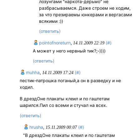
лозунгами "наркота-дерьмо" не
разбрасываемся. Даже строем не ходим,
за что презираемы юнкерами и вергасами
всякими :))
(ответить)
pointofnoreturn
,
(#)
14.11.2009 22:19
А может у него нервный тик?;-))))
(ответить)
muhha
,
(#)
14.11.2009 17:24
пестик-патрошка поганый,а он в разведку и не
ходил.
В дрездОне плакаты клеил и по гаштетам
шарился.Пил со всеми и стучал на всех.
(ответить)
hrusha
,
(#)
15.11.2009 00:07
"В дрездОне плакаты клеил и по гаштетам