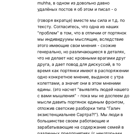
muhha, в одном из довольно давно
удалёных постов я об этом и писал - о
(говоря вкратце) вместе мы сила и т.д. по
тексту. Согласитесь, что одна из наших
"проблем" в том, что в отличии от портянок
мы индивидуумы мыслящие, вследствие
этого имеющие свои мнения - схожие
генерально, но различающиеся в деталях,
что не делает нас кровными врагами друг
друга, а дает повод для дискуссий, в то
время как портянки имеют в распоряжении
одно конкретное мнение, выданое с утра
колеттами, а значит они в этом мнениии
едины. (это насчет "выявлять людей нашего
с вами мышления" - пока мы не доспеем до
мысли давить портянок единым фронтом,
отложив светские разборки типа "Галич
экзистенциальнее Сартра?!"). Мы люди в
большинстве своем работающие и
зарабатывающие на содержание семей в
различных предприятиях (с некоторыми