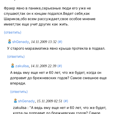
Фраер явно в панике,серьезные люди его уже не
слушают,так он к юнцам подался.Ведет себя,как
Шариков,обо всем рассуждает,свое особое мнение
имеет,так еще учит других как жить.
(ответить)
shGenady
,
(#)
14.11.2009 13:32
У старого маразматика явно крыша протекла в подвал.
(ответить)
zakulisa
,
(#)
14.11.2009 22:39
А ведь ему еще нет и 60 лет, что же будет, когда он
доправит до брежневских годов? Самое смешное еще
впереди.
(ответить)
shGenady
,
(#)
15.11.2009 02:51
zakulisa : "А ведь ему еще нет и 60 лет, что же будет,
когда он доправит до брежневских годов? Самое