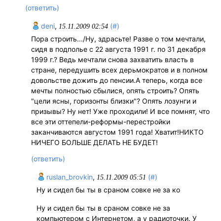
(ответить)
deni
,
(#)
15.11.2009 02:54
Пора строить.../Ну, здрасьте! Разве о том мечтали,
сидя в подполье с 22 августа 1991 г. по 31 декабря
1999 г.? Ведь мечтали снова захватить власть в
стране, передушить всех дерьмократов и в полном
довольстве дожить до пенсии.А теперь, когда все
мечты полностью сбылися, опять строить? Опять
"цели ясны, горизонты близки"? Опять лозунги и
призывы? Ну нет! Уже проходили! И все помнят, что
все эти оттепели-реформы-перестройки
заканчиваются августом 1991 года! Хватит!НИКТО
НИЧЕГО БОЛЬШЕ ДЕЛАТЬ НЕ БУДЕТ!
(ответить)
ruslan_brovkin
,
(#)
15.11.2009 05:51
Ну и сидел бы ты в сраном совке не за ко
Ну и сидел бы ты в сраном совке не за
компьютером с Интернетом, а у радиоточки. У