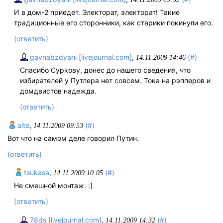
И в дом-2 приедет. Электорат, электорат! Такие
традиционные его сторонники, как старики покинули его.
(ответить)
gavnabzdyani [livejournal.com]
,
(#)
14.11.2009 14:46
Спасибо Суркову, донес до нашего сведения, что
избирателей у Путлера нет совсем. Тока на рэпперов и
домдвистов надежда.
(ответить)
alte
,
(#)
14.11.2009 09:53
Вот что на самом дeлe говорил Путин.
(ответить)
tsukasa
,
(#)
14.11.2009 10:05
Не смешной монтаж. :]
(ответить)
78ds [livejournal.com]
,
(#)
14.11.2009 14:32