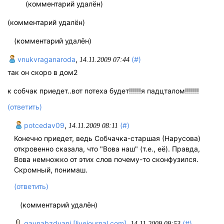
(комментарий удалён)
(комментарий удалён)
(комментарий удалён)
vnukvraganaroda
,
(#)
14.11.2009 07:44
так он скоро в дом2
к собчак приедет..вот потеха будет!!!!!!я падцталом!!!!!!!
(ответить)
potcedav09
,
(#)
14.11.2009 08:11
Конечно приедет, ведь Собчачка-старшая (Нарусова)
откровенно сказала, что "Вова наш" (т.е., её). Правда,
Вова немножко от этих слов почему-то сконфузился.
Скромный, понимаш.
(ответить)
(комментарий удалён)
gavnabzdyani [livejournal.com]
,
(#)
14.11.2009 09:53