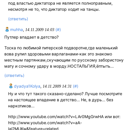
под властью диктатора не является полноправным,
несмотря не то, что диктатор ходит на танцы.
(ответить)
muhha
,
(#)
14.11.2009 14:03
Путлер впадает в детство?
Тоска по любимой питерской подворотне,где маленький
вова рулил здоровыми варлаганами-как это знакомо
местным партянкам,скучающим по русскому забористону
мату и сочному удару в морду.НОСТАЛЬГИЯ,ёптыть...
(ответить)
dyadya1Kolya
,
(#)
14.11.2009 14:31
Ну и что тут такого сказано-сделано? Лучше посмотрите
на настоящее впадение в детство... Не, в дурь... без
наркотиков...
http://www.youtube.com/watch?v=LAr0MgGrwHA или вот:
http://www.youtube.com/watch?v=aA-
lal2MUKw&feature=related