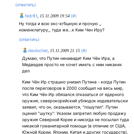
(ответить)
fedr81
,
(#)
15.11.2009 19:54
Ну тогда и всю экс-кгбшную и прочую ,,
номенклатуру,, туда же...к Ким Чен Иру?
(ответить)
deutscher
,
(#)
15.11.2009 21:15
Думаю, что Путин ненавидит Ким Чён Ира, а
Медведев просто не хочет иметь с ним никаких
дел
Ким Чён Ир страшно унизил Путина - когда Путин
после переговоров в 2000 сообщил на весь мир,
что Ким Чён Ир обязался отказаться от ядерного
оружия, северокорейский ублюдок издевательски
заявил, что он, оказывается, "пошутил". Путин
оценил "шутку": Указом запретил любую продажу
оружия Северной Корее и никогда не посылал туда
никакой гуманитарной помощи (в отличие от США,
Южной Кореи, Японии, Китая и других государств).