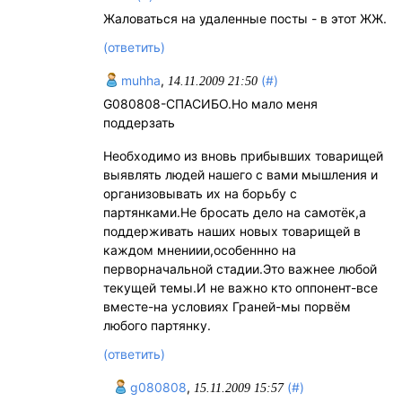
Жаловаться на удаленные посты - в этот ЖЖ.
(ответить)
muhha
,
(#)
14.11.2009 21:50
G080808-СПАСИБО.Но мало меня
поддерзать
Необходимо из вновь прибывших товарищей
выявлять людей нашего с вами мышления и
организовывать их на борьбу с
партянками.Не бросать дело на самотёк,а
поддерживать наших новых товарищей в
каждом мнениии,особеннно на
перворначальной стадии.Это важнее любой
текущей темы.И не важно кто оппонент-все
вместе-на условиях Граней-мы порвём
любого партянку.
(ответить)
g080808
,
(#)
15.11.2009 15:57