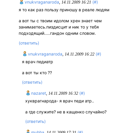
vnukvraganaroda
,
(#)
14.11.2009 16:21
я то как раз пользу приношу в реале людям
а вот ты с твоим идолом хрен знает чем
занимаетесь.пиздисцит и ник то у тебя
подходящий.....гандон одним словом.
(ответить)
vnukvraganaroda
,
(#)
14.11.2009 16:22
я врач педиатр
а вот ты кто ??
(ответить)
nazaret
,
(#)
14.11.2009 16:32
хукврагнарода- я врач педи атр..
а где служите? не в кащенко случайно?
(ответить)
muhha
,
(#)
14.11.2009 17:31