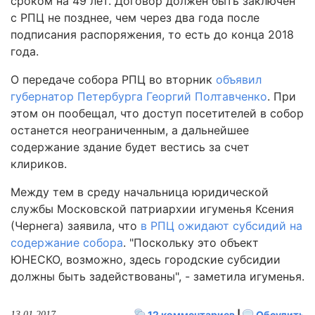
сроком на 49 лет. Договор должен быть заключен
с РПЦ не позднее, чем через два года после
подписания распоряжения, то есть до конца 2018
года.
О передаче собора РПЦ во вторник
объявил
губернатор Петербурга Георгий Полтавченко
. При
этом он пообещал, что доступ посетителей в собор
останется неограниченным, а дальнейшее
содержание здание будет вестись за счет
клириков.
Между тем в среду начальница юридической
службы Московской патриархии игуменья Ксения
(Чернега) заявила, что
в РПЦ ожидают субсидий на
содержание собора
. "Поскольку это объект
ЮНЕСКО, возможно, здесь городские субсидии
должны быть задействованы", - заметила игуменья.
12 комментариев
|
Обсудить
13.01.2017