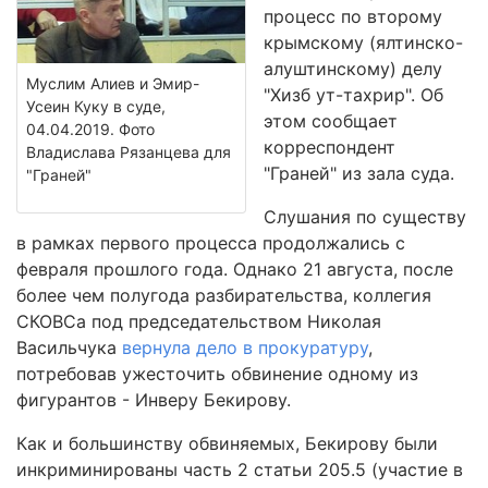
процесс по второму
крымскому (ялтинско-
алуштинскому) делу
Муслим Алиев и Эмир-
"Хизб ут-тахрир". Об
Усеин Куку в суде,
этом сообщает
04.04.2019. Фото
корреспондент
Владислава Рязанцева для
"Граней" из зала суда.
"Граней"
Слушания по существу
в рамках первого процесса продолжались с
февраля прошлого года. Однако 21 августа, после
более чем полугода разбирательства, коллегия
СКОВСа под председательством Николая
Васильчука
вернула дело в прокуратуру
,
потребовав ужесточить обвинение одному из
фигурантов - Инверу Бекирову.
Как и большинству обвиняемых, Бекирову были
инкриминированы часть 2 статьи 205.5 (участие в