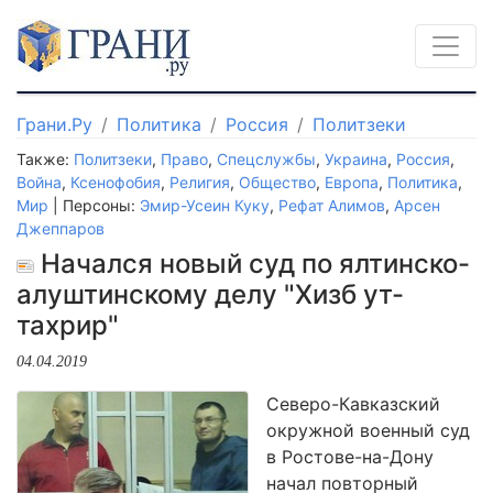
Грани.Ру
Политика
Россия
Политзеки
Также:
Политзеки
,
Право
,
Спецслужбы
,
Украина
,
Россия
,
Война
,
Ксенофобия
,
Религия
,
Общество
,
Европа
,
Политика
,
Мир
| Персоны:
Эмир-Усеин Куку
,
Рефат Алимов
,
Арсен
Джеппаров
Начался новый суд по ялтинско-
алуштинскому делу "Хизб ут-
тахрир"
04.04.2019
Северо-Кавказский
окружной военный суд
в Ростове-на-Дону
начал повторный