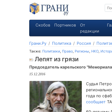
Скобов
Портников
От
Га
редакции
Грани.Ру
Политика
Россия
Политз
Также:
Политзеки
,
Право
,
Регионы
,
НКО
,
Истор
Лепят из грязи
Председатель карельского "Мемориала"
15.12.2016
Судья Петро
регионально
года по сфа
сообщает
ТА
60-летнему Д