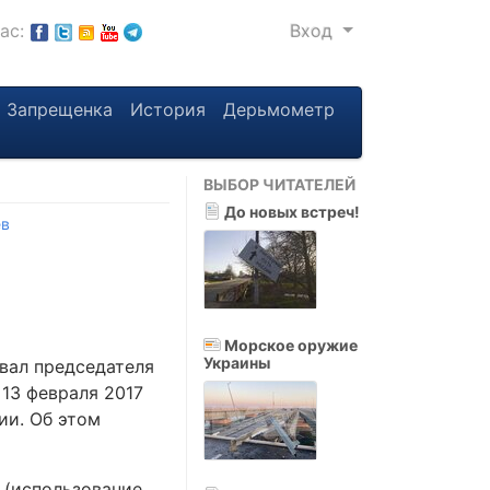
нас:
Вход
Запрещенка
История
Дерьмометр
ВЫБОР ЧИТАТЕЛЕЙ
До новых встреч!
ев
Морское оружие
Украины
вал председателя
13 февраля 2017
ии. Об этом
К (использование