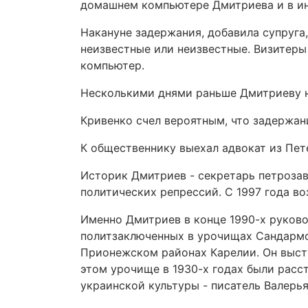
домашнем компьютере Дмитриева и в ин
Накануне задержания, добавила супруга,
неизвестные или неизвестные. Визитеры 
компьютер.
Несколькими днями раньше Дмитриеву не
Кривенко счел вероятным, что задержан
К общественнику выехал адвокат из Пете
Историк Дмитриев - секретарь петроза
политических репрессий. С 1997 года в
Именно Дмитриев в конце 1990-х руков
политзаключенных в урочищах Сандармо
Прионежском районах Карелии. Он выст
этом урочище в 1930-х годах были расс
украинской культуры - писатель Валерь