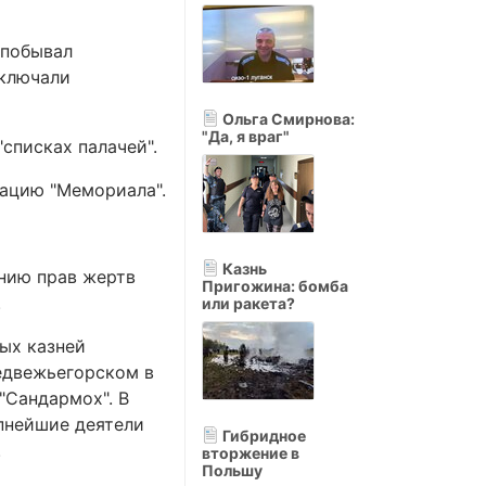
 побывал
включали
Ольга Смирнова:
"Да, я враг"
списках палачей".
тацию "Мемориала".
Казнь
нию прав жертв
Пригожина: бомба
.
или ракета?
ых казней
едвежьегорском в
"Сандармох". В
упнейшие деятели
Гибридное
.
вторжение в
Польшу