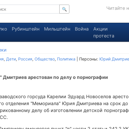
Читайте 
🔍
лко
Рубинштейн
Мильштейн
Война
Акции
протеста
еки
ия
,
Дети
,
Россия
,
Общество
,
Политика
| Персоны:
Юрий Дмитри
 Дмитриев арестован по делу о порнографии
заводского горсуда Карелии Эдуард Новоселов аресто
го отделения "Мемориала" Юрия Дмитриева на срок до 
брикованному делу об изготовлении детской порнограф
СС.
митриеву вменяется пункт "в" части 2 статьи 242.2 У