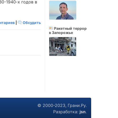
0-1940-х годов в
нтариев
|
Обсудить
Ракетный террор
в Запорожье
© 2000-2023, Грани.Ру.
Разработка:
jsn
.