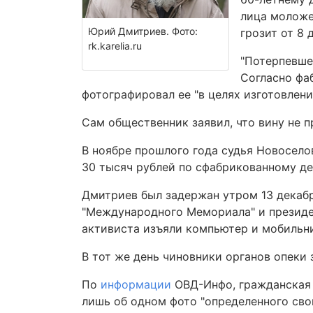
лица моложе
Юрий Дмитриев. Фото:
грозит от 8 
rk.karelia.ru
"Потерпевше
Согласно фаб
фотографировал ее "в целях изготовлен
Сам общественник заявил, что вину не п
В ноябре прошлого года судья Новосел
30 тысяч рублей по сфабрикованному де
Дмитриев был задержан утром 13 декабр
"Международного Мемориала" и президен
активиста изъяли компьютер и мобильн
В тот же день чиновники органов опеки
По
информации
ОВД-Инфо, гражданская 
лишь об одном фото "определенного сво