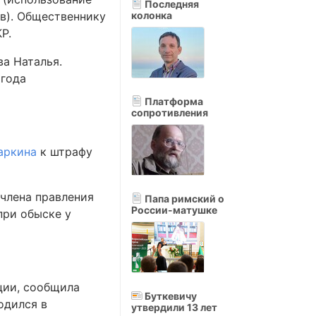
Последняя
в). Общественнику
колонка
Р.
ва Наталья.
 года
Платформа
сопротивления
аркина
к штрафу
 члена правления
Папа римский о
России-матушке
при обыске у
ции, сообщила
Буткевичу
одился в
утвердили 13 лет