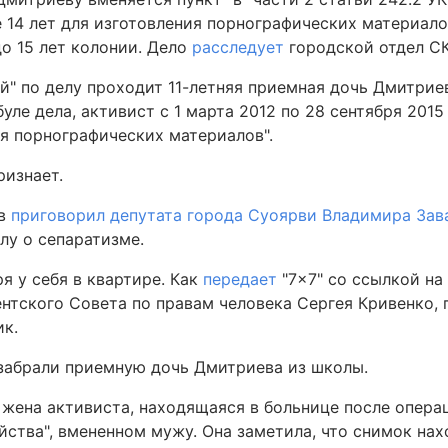
 14 лет для изготовления порнографических материало
до 15 лет колонии. Дело
расследует
городской отдел СК
й" по делу проходит 11-летняя приемная дочь Дмитрие
уле дела, активист с 1 марта 2012 по 28 сентября 2015
ия порнографических материалов".
ризнает.
ов
приговорил депутата города Суоярви Владимира Зав
лу о сепаратизме.
я у себя в квартире. Как
передает
"7×7" со ссылкой на
тского Совета по правам человека Сергея Кривенко, 
ик.
 забрали приемную дочь Дмитриева из школы.
жена активиста, находящаяся в больнице после опера
йства", вмененном мужу. Она заметила, что снимок нах