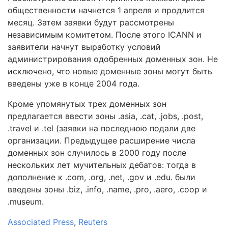
общественности начнется 1 апреля и продлится
месяц. Затем заявки будут рассмотрены
независимым комитетом. После этого ICANN и
заявители начнут выработку условий
администрирования одобренных доменных зон. Не
исключено, что новые доменные зоны могут быть
введены уже в конце 2004 года.
Кроме упомянутых трех доменных зон
предлагается ввести зоны .asia, .cat, .jobs, .post,
.travel и .tel (заявки на последнюю подали две
организации. Предыдущее расширение числа
доменных зон случилось в 2000 году после
нескольких лет мучительных дебатов: тогда в
дополнение к .com, .org, .net, .gov и .edu. были
введены зоны .biz, .info, .name, .pro, .aero, .coop и
.museum.
Associated Press
,
Reuters