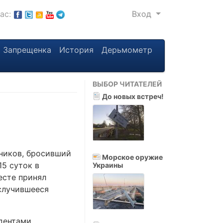
нас:
Вход
Запрещенка
История
Дерьмометр
ВЫБОР ЧИТАТЕЛЕЙ
До новых встреч!
ников, бросивший
Морское оружие
15 суток в
Украины
есте принял
 случившееся
удентами