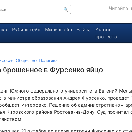
Читайте 
🔍
лко
Рубинштейн
Мильштейн
Война
Акции
протеста
Россия
,
Общество
,
Политика
а брошенное в Фурсенко яйцо
ент Южного федерального университета Евгений Мель
о в министра образования Андрея Фурсенко, проведет 
сообщает Интерфакс. Решение об административном ар
ья Кировского района Ростова-на-Дону. Суд посчитал
ганством.
оизошел 21 октября во время встречи Фурсенко со ст