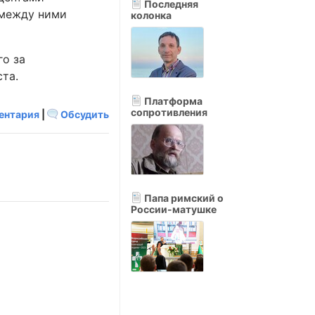
Последняя
 между ними
колонка
го за
ста.
Платформа
сопротивления
ентария
|
Обсудить
Папа римский о
России-матушке