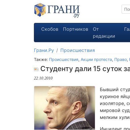
Скобов
Портников
От
Га
редакции
Грани.Ру
Происшествия
Также:
Происшествия
,
Акции протеста
,
Право
,
Студенту дали 15 суток з
22.10.2010
Бывший студ
куриное яйц
изоляторе, 
мировой суд
мелким хули
Инцидент пр