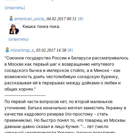
(ответить)
american_uncle
,
(#)
04.02.2017 00:51
Кишка тонка пока.
(ответить)
mizantrop_s
,
(#)
03.02.2017 14:58
"Союзное государство России и Беларуси рассматривалось
в Москве как первый шаг к возвращению непутевого
соседского бычка в имперское стойло, а в Минске - как
возможность доить честолюбивую соседскую буренку,
рассказывая ей в перерывах между дойками о любви и
общих корнях."
-----------------------
По первой части вопросов нет, по второй маленькое
уточнение. Батька изначально мечтал заместить Украину в
качестве кадрового резерва (по-простому - стать
преемником). Но быстро понял то, что товарищ из Москвы
давным-давно сказал в лицо Кучме: "... лет (число
неважно) независимости Украины (можно подставить