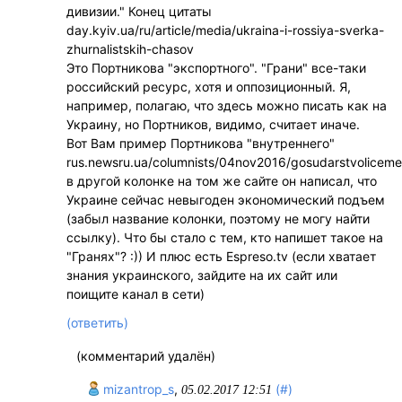
дивизии." Конец цитаты
day.kyiv.ua/ru/article/media/ukraina-i-rossiya-sverka-
zhurnalistskih-chasov
Это Портникова "экспортного". "Грани" все-таки
российский ресурс, хотя и оппозиционный. Я,
например, полагаю, что здесь можно писать как на
Украину, но Портников, видимо, считает иначе.
Вот Вам пример Портникова "внутреннего"
rus.newsru.ua/columnists/04nov2016/gosudarstvoliceme
в другой колонке на том же сайте он написал, что
Украине сейчас невыгоден экономический подъем
(забыл название колонки, поэтому не могу найти
ссылку). Что бы стало с тем, кто напишет такое на
"Гранях"? :)) И плюс есть Espreso.tv (если хватает
знания украинского, зайдите на их сайт или
поищите канал в сети)
(ответить)
(комментарий удалён)
mizantrop_s
,
(#)
05.02.2017 12:51