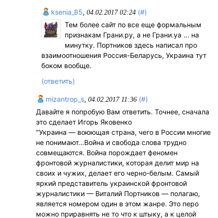
ksenia_85
,
(#)
04.02.2017 02:24
Тем более сайт по все еще формальным
признакам Грани.ру, а не Грани.уа ... на
минутку. Портников здесь написал про
взаимоотношения Россия-Беларусь, Украина тут
боком вообще.
(ответить)
mizantrop_s
,
(#)
04.02.2017 11:36
Давайте я попробую Вам ответить. Точнее, сначала
это сделает Игорь Яковенко
"Украина — воюющая страна, чего в России многие
не понимают...Война и свобода слова трудно
совмещаются. Война порождает феномен
фронтовой журналистики, которая делит мир на
своих и чужих, делает его черно-белым. Самый
яркий представитель украинской фронтовой
журналистики — Виталий Портников — полагаю,
является номером один в этом жанре. Это перо
можно приравнять не то что к штыку, а к целой