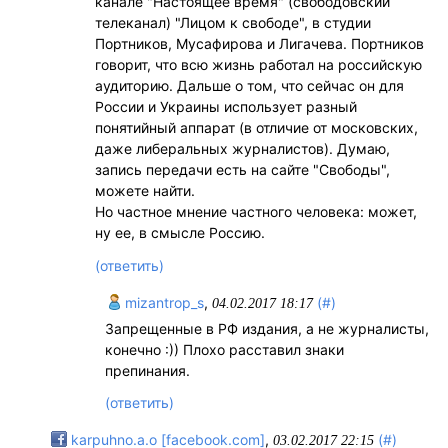
канале "Настоящее время" (свободовский
телеканал) "Лицом к свободе", в студии
Портников, Мусафирова и Лигачева. Портников
говорит, что всю жизнь работал на российскую
аудиторию. Дальше о том, что сейчас он для
России и Украины использует разный
понятийный аппарат (в отличие от московских,
даже либеральных журналистов). Думаю,
запись передачи есть на сайте "Свободы",
можете найти.
Но частное мнение частного человека: может,
ну ее, в смысле Россию.
(ответить)
mizantrop_s
,
(#)
04.02.2017 18:17
Запрещенные в РФ издания, а не журналисты,
конечно :)) Плохо расставил знаки
препинания.
(ответить)
karpuhno.a.o [facebook.com]
,
(#)
03.02.2017 22:15