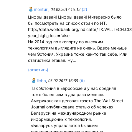
morituri
,
(#)
03.02.2017 15:12
Цифры давай! Цифры давай! Интересно было
бы посмотреть на список стран по ИТ.
http://data.worldbank.org/indicator/TX.VAL.TECH.CD
year_high_desc=false
На 2014 год по экспорту по высоким
технологиям выглядите не очень. Вдвое меньше
чем Эстония. Украина тоже как-то так себе. Или
статистика этакая. Ну...
(ответить)
licba
,
(#)
03.02.2017 16:55
Так Эстония в Евросоюзе и у нас средняя
тоже более чем в два раза меньше.
Американская деловая газета The Wall Street
Journal опубликовала статью об успехах
Беларуси на международном рынке
информационных технологий.
«Беларусь управляется бывшим
председателем колхоза и известна