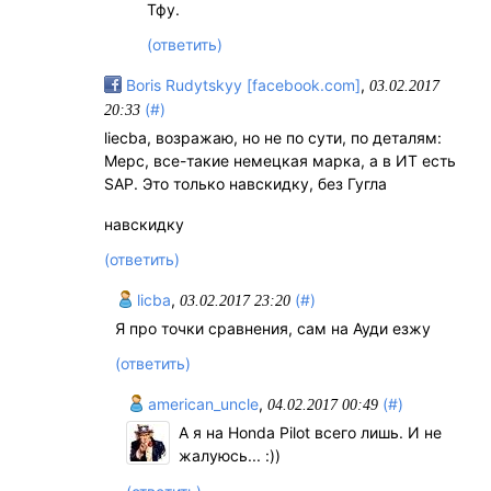
Тфу.
(ответить)
Boris Rudytskyy [facebook.com]
,
03.02.2017
(#)
20:33
liecba, возражаю, но не по сути, по деталям:
Мерс, все-такие немецкая марка, а в ИТ есть
SAP. Это только навскидку, без Гугла
навскидку
(ответить)
licba
,
(#)
03.02.2017 23:20
Я про точки сравнения, сам на Ауди езжу
(ответить)
american_uncle
,
(#)
04.02.2017 00:49
А я на Honda Pilot всего лишь. И не
жалуюсь... :))