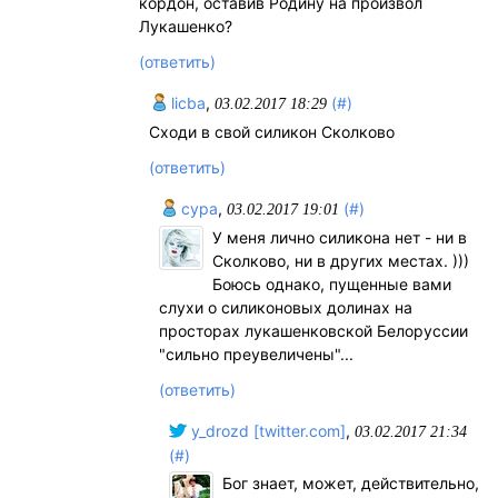
кордон, оставив Родину на произвол
Лукашенко?
(ответить)
licba
,
(#)
03.02.2017 18:29
Сходи в свой силикон Сколково
(ответить)
cypa
,
(#)
03.02.2017 19:01
У меня лично силикона нет - ни в
Сколково, ни в других местах. )))
Боюсь однако, пущенные вами
слухи о силиконовых долинах на
просторах лукашенковской Белоруссии
"сильно преувеличены"...
(ответить)
y_drozd [twitter.com]
,
03.02.2017 21:34
(#)
Бог знает, может, действительно,