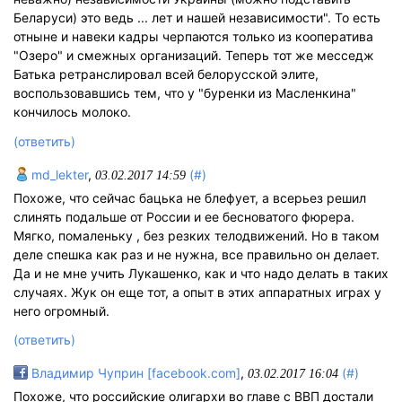
Беларуси) это ведь ... лет и нашей независимости". То есть
отныне и навеки кадры черпаются только из кооператива
"Озеро" и смежных организаций. Теперь тот же месседж
Батька ретранслировал всей белорусской элите,
воспользовавшись тем, что у "буренки из Масленкина"
кончилось молоко.
(ответить)
md_lekter
,
(#)
03.02.2017 14:59
Похоже, что сейчас бацька не блефует, а всерьез решил
слинять подальше от России и ее бесноватого фюрера.
Мягко, помаленьку , без резких телодвижений. Но в таком
деле спешка как раз и не нужна, все правильно он делает.
Да и не мне учить Лукашенко, как и что надо делать в таких
случаях. Жук он еще тот, а опыт в этих аппаратных играх у
него огромный.
(ответить)
Владимир Чуприн [facebook.com]
,
(#)
03.02.2017 16:04
Похоже, что российские олигархи во главе с ВВП достали