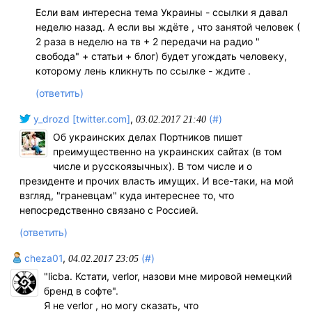
Если вам интересна тема Украины - ссылки я давал
неделю назад. А если вы ждёте , что занятой человек (
2 раза в неделю на тв + 2 передачи на радио "
свобода" + статьи + блог) будет угождать человеку,
которому лень кликнуть по ссылке - ждите .
(ответить)
y_drozd [twitter.com]
,
(#)
03.02.2017 21:40
Об украинских делах Портников пишет
преимущественно на украинских сайтах (в том
числе и русскоязычных). В том числе и о
президенте и прочих власть имущих. И все-таки, на мой
взгляд, "граневцам" куда интереснее то, что
непосредственно связано с Россией.
(ответить)
cheza01
,
(#)
04.02.2017 23:05
"licba. Кстати, verlor, назови мне мировой немецкий
бренд в софте".
Я не verlor , но могу сказать, что