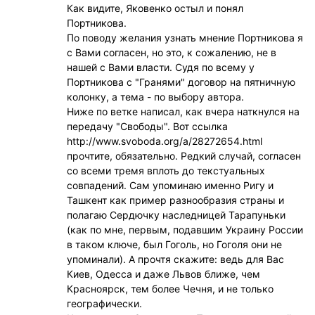
Как видите, Яковенко остыл и понял
Портникова.
По поводу желания узнать мнение Портникова я
с Вами согласен, но это, к сожалению, не в
нашей с Вами власти. Судя по всему у
Портникова с "Гранями" договор на пятничную
колонку, а тема - по выбору автора.
Ниже по ветке написал, как вчера наткнулся на
передачу "Свободы". Вот ссылка
http://www.svoboda.org/a/28272654.html
прочтите, обязательно. Редкий случай, согласен
со всеми тремя вплоть до текстуальных
совпадений. Сам упоминаю именно Ригу и
Ташкент как пример разнообразия страны и
полагаю Сердючку наследницей Тарапуньки
(как по мне, первым, подавшим Украину России
в таком ключе, был Гоголь, но Гоголя они не
упоминали). А прочтя скажите: ведь для Вас
Киев, Одесса и даже Львов ближе, чем
Красноярск, тем более Чечня, и не только
географически.