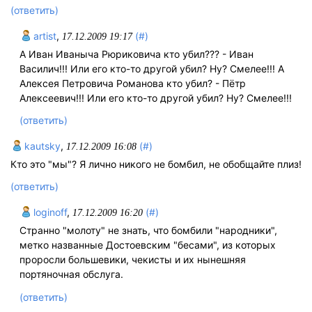
(ответить)
artist
,
(#)
17.12.2009 19:17
А Иван Иваныча Рюриковича кто убил??? - Иван
Василич!!! Или его кто-то другой убил? Ну? Смелее!!! А
Алексея Петровича Романова кто убил? - Пётр
Алексеевич!!! Или его кто-то другой убил? Ну? Смелее!!!
(ответить)
kautsky
,
(#)
17.12.2009 16:08
Кто это "мы"? Я лично никого не бомбил, не обобщайте плиз!
(ответить)
loginoff
,
(#)
17.12.2009 16:20
Странно "молоту" не знать, что бомбили "народники",
метко названные Достоевским "бесами", из которых
проросли большевики, чекисты и их нынешняя
портяночная обслуга.
(ответить)