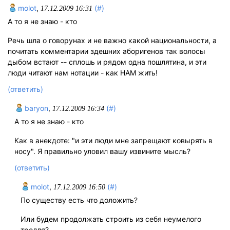
molot
,
(#)
17.12.2009 16:31
А то я не знаю - кто
Речь шла о говорунах и не важно какой национальности, а
почитать комментарии здешних аборигенов так волосы
дыбом встают -- сплошь и рядом одна пошлятина, и эти
люди читают нам нотации - как НАМ жить!
(ответить)
baryon
,
(#)
17.12.2009 16:34
А то я не знаю - кто
Как в анекдоте: "и эти люди мне запрещают ковырять в
носу". Я правильно уловил вашу извините мысль?
(ответить)
molot
,
(#)
17.12.2009 16:50
По существу есть что доложить?
Или будем продолжать строить из себя неумелого
тролля?