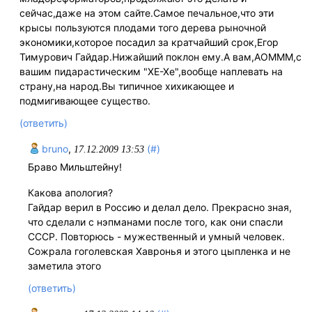
сейчас,даже на этом сайте.Самое печальное,что эти
крысы пользуются плодами того дерева рыночной
экономики,которое посадил за кратчайший срок,Егор
Тимурович Гайдар.Нижайший поклон ему.А вам,АОМММ,с
вашим пидарастическим "ХЕ-Хе",вообще наплевать на
страну,на народ.Вы типичное хихикающее и
подмигивающее существо.
(ответить)
bruno
,
(#)
17.12.2009 13:53
Браво Мильштейну!
Какова апология?
Гайдар верил в Россию и делал дело. Прекрасно зная,
что сделали с нэпманами после того, как они спасли
СССР. Повторюсь - мужественный и умный человек.
Сожрала гоголевская Хавронья и этого цыпленка и не
заметила этого
(ответить)