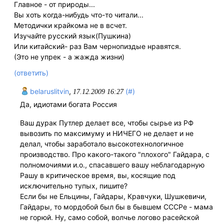
Главное - от природы...
Вы хоть когда-нибудь что-то читали...
Методички крайкома не в всчет.
Изучайте русский язык(Пушкина)
Или китайский- раз Вам чернопиздые нравятся.
(Это не упрек - а жажда жизни)
(ответить)
belaruslitvin
,
(#)
17.12.2009 16:27
Да, идиотами богата Россия
Ваш дурак Путлер делает все, чтобы сырье из РФ
вывозить по максимуму и НИЧЕГО не делает и не
делал, чтобы заработало высокотехнологичное
производство. Про какого-такого "плохого" Гайдара, с
полномочиями и.о., спасавшего вашу неблагодарную
Рашу в критическое время, вы, косящие под
исключительно тупых, пишите?
Если бы не Ельцины, Гайдары, Кравчуки, Шушкевичи,
Гайдары, то мордобой был бы в бывшем СССРе - мама
не горюй. Ну, само собой, волчье логово расейской