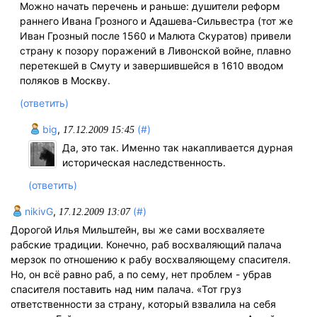
Можно начать перечень и раньше: душители реформ
раннего Ивана Грозного и Адашева-Сильвестра (тот же
Иван Грозный после 1560 и Малюта Скуратов) привели
страну к позору поражений в Ливонской войне, плавно
перетекшей в Смуту и завершившейся в 1610 вводом
поляков в Москву.
(ответить)
big
,
(#)
17.12.2009 15:45
Да, это так. Именно так накапливается дурная
историческая наследственность.
(ответить)
nikivG
,
(#)
17.12.2009 13:07
Дорогой Илья Мильштейн, вы же сами восхваляете
рабские традиции. Конечно, раб восхваляющий палача
мерзок по отношению к рабу восхваляющему спасителя.
Но, он всё равно раб, а по сему, нет проблем - убрав
спасителя поставить над ним палача. «Тот груз
ответственности за страну, который взвалила на себя