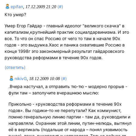
epifan
,
(#)
17.12.2009 21:20
Кто умер?
Умер Егор Гайдар - главный идеолог "великого скачка" в
капитализм,крупнейший практик социалдарвинизма. И это
все. То что он спас Россию от чего то там в начале 90х
годов - это выдумка.Хаос и паника охватившие Россию в
конце 1998г это закономерный результат гайдаровского
руководства реформами в течение 90х годов.
(ответить)
nikivG
,
(#)
18.12.2009 10:08
.Вчера настучал, а отправить тю-тю – модерно прорыв -
фули там – заполучите вчерашнюю мыслю:
Прикольно - «руководства реформами в течение 90х
годов». Вы годики–то не перепутали? Как коммунист,
помню генеральную линию партии - там да, руководили и
направляли. Охранник этой линии, путин-нелюдь, вытянул
её в вертикаль (подальше от народа – понял уязвимость
гнуса), тоже, руководит и направляет. Только сейчас от