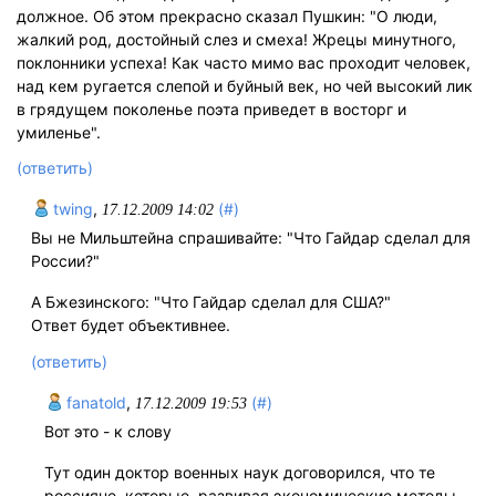
должное. Об этом прекрасно сказал Пушкин: "О люди,
жалкий род, достойный слез и смеха! Жрецы минутного,
поклонники успеха! Как часто мимо вас проходит человек,
над кем ругается слепой и буйный век, но чей высокий лик
в грядущем поколенье поэта приведет в восторг и
умиленье".
(ответить)
twing
,
(#)
17.12.2009 14:02
Вы не Мильштейна спрашивайте: "Что Гайдар сделал для
России?"
А Бжезинского: "Что Гайдар сделал для США?"
Ответ будет объективнее.
(ответить)
fanatold
,
(#)
17.12.2009 19:53
Вот это - к слову
Тут один доктор военных наук договорился, что те
россияне, которые, развивая экономические методы