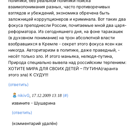
политики, без реальной политики поиска
взаимопонимания разных, часто противоречивых
взглядов и убеждений, экономика обречена быть
заложницей коррупционеров и криминала. Вот таких два
фокуса преподнесли России, почитаемые мной два царя-
реформатора. Из сегодняшнего дня, на фоне таракашек
(в духовном понимание) на трон абсолютной власти
взобравшихся в Кремле - секрет этого фокуса ясен как
никогда. Авторитаризм в политике, даже праведный, -
несёт только зло. И этого маньяка, нелюдя-путина,
Природа специально вывела над российским терпением:
ХОТИТЕ МИРА ДЛЯ СВОИХ ДЕТЕЙ – ПУТИНА(гаранта
этого зла) К СУДУ!!!
(ответить)
nikivG
,
(#)
17.12.2009 13:18
извините - Шушарина
(ответить)
(комментарий удалён)