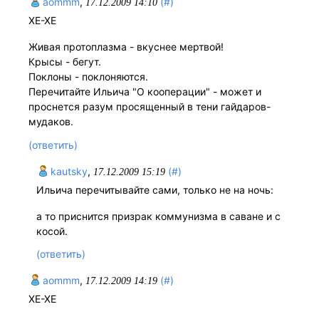
aommm
,
(#)
17.12.2009 14:10
ХЕ-ХЕ
Живая протоплазма - вкуснее мертвой!
Крысы - бегут.
Поклоны - поклоняются.
Перечитайте Ильича "О кооперации" - может и
проснется разум просященный в тени гайдаров-
мудаков.
(ответить)
kautsky
,
(#)
17.12.2009 15:19
Ильича перечитывайте сами, только не на ночь:
а то приснится призрак коммунизма в саване и с
косой.
(ответить)
aommm
,
(#)
17.12.2009 14:19
ХЕ-ХЕ