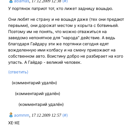
abamas
,
(#)
17.12.2009 12:38
У портянок патриот тот, кто лижет задницу вошьдю.
Они любят не страну и не вошьдя даже (тех они предают
первыми), они дорожат местом у корыта с ботвиньей.
Поэтому им не понять, что можно отважиться на
заведомо непонятное для "народа" действие. А ведь
благодаря Гайдару эти же портянки сегодня едят
вожделенную ими колбасу и на смену приезжают на
собственном авто. Воистину добро не разбирает на кого
упасть. А Гайдар - великий человек.
(ответить)
(комментарий удалён)
(комментарий удалён)
(комментарий удалён)
aommm
,
(#)
17.12.2009 12:57
ХЕ-ХЕ