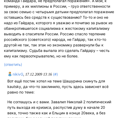
команда Гайдара, не предполагал поражения». А мой, к
примеру, а их миллионы в России, - груз ответственности
за свою семью с четырьмя детьми предполагал поражение
оставшись без средств к существованию? То-то и оно не
надо из Гайдара, которого я уважаю и почитаю за рывок из
обанкротившегося социализма к жестокому капитализму
выводить в спасители России. Россию спасло терпение
российского (советского) народа, не Гайдар, так кто-то
другой не так, так этак но экономику развернули бы к
капитализму. Судьба выпала это сделать Гайдару – честь
ему как первооткрывателю, но не более.
(ответить)
nikivG
,
(#)
17.12.2009 13:16
Вот ещё постик хотел на теме Шашурина скинуть для
kautsky, да что-то заклинило, пусть здесь зависнет всё
равно по теме:
Не соглашусь и с вами. Завалил Николай 2 политический
путь выхода из кризиса, распустив думу в начале 20
века, точно также как и Ельцин в конце 20века, а без