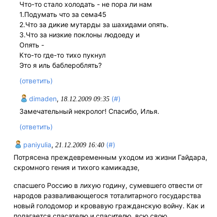
Что-то стало холодать - не пора ли нам
1.Подумать что за сема45
2.Что за дикие мутарды за шахидами опять.
3.Что за низкие поклоны людоеду и
Опять -
Кто-то где-то тихо пукнул
Это я иль баблероблять?
(ответить)
dimaden
,
(#)
18.12.2009 09:35
Замечательный некролог! Спасибо, Илья.
(ответить)
paniyulia
,
(#)
21.12.2009 16:40
Потрясена преждевременным уходом из жизни Гайдара,
скромного гения и тихого камикадзе,
спасшего Россию в лихую годину, сумевшего отвести от
народов разваливающегося тоталитарного государства
новый голодомор и кровавую гражданскую войну. Как и
полагается спасателю и спасителю, всю свою