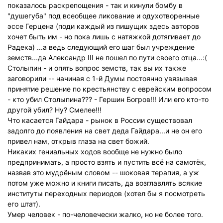
показалось раскрепощения - так и кинули бомбу в
"душегуба" под всеобщее ликование и одухотворенные
эссе Герцена (поди каждый из пишущих здесь авторов
хочет быть им - но пока лишь с натяжкой дотягивает до
Радека) ...а ведь следующий его шаг был учреждение
земств...да Александр III не пошел по пути своего отца...:(
Столыпин - и опять вопрос земств, так вы их также
заговорили -- начиная с 1-й Думы постоянно увязывая
принятие решение по крестьянству с еврейским вопросом
- кто убил Столыпина??? - Гершин Богров!!! Или его кто-то
другой убил? Ну? Смелее!!!
Что касается Гайдара - рынок в России существовал
задолго до появления на свет деда Гайдара...и не он его
привел нам, открыв глаза на свет божий.
Никаких гениальных ходов вообще не нужно было
предпринимать, а просто взять и пустить всё на самотёк,
назвав это мудрёным словом -- шоковая терапия, а уж
потом уже можно и книги писать, да возглавлять всякие
институты переходных периодов (хотел бы я посмотреть
его штат).
Умер человек - по-человечески жалко, но не более того.