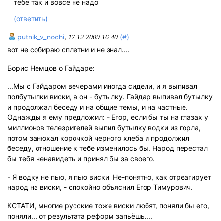
тебе так и вовсе не надо
(ответить)
putnik_v_nochi
,
(#)
17.12.2009 16:40
вот не собираю сплетни и не знал....
Борис Немцов о Гайдаре:
...Мы с Гайдаром вечерами иногда сидели, и я выпивал
полбутылки виски, а он - бутылку. Гайдар выпивал бутылку
и продолжал беседу и на общие темы, и на частные.
Однажды я ему предложил: - Егор, если бы ты на глазах у
миллионов телезрителей выпил бутылку водки из горла,
потом занюхал корочкой черного хлеба и продолжил
беседу, отношение к тебе изменилось бы. Народ перестал
бы тебя ненавидеть и принял бы за своего.
- Я водку не пью, я пью виски. Не-понятно, как отреагирует
народ на виски, - спокойно объяснил Егор Тимурович.
КСТАТИ, многие русские тоже виски любят, поняли бы его,
поняли... от результата реформ запьёшь....