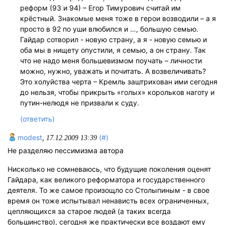
реформ (93 и 94) – Егор Тимурович считай им
крёстный. Знакомые меня тоже в герои возводили – а я
просто в 92 по уши влюбился и …, большую семью.
Гайдар сотворил - новую страну, а я - новую семью и
оба мы в нищету опустили, я семью, а он страну. Так
что не надо меня большевизмом поучать – личности
можно, нужно, уважать и почитать. А возвеличивать?
Это холуйства черта – Кремль заштрихован ими сегодня
до нельзя, чтобы прикрыть «голых» корольков наготу и
путин-нелюдя не призвали к суду.
(ответить)
modest
,
(#)
17.12.2009 13:39
Не разделяю пессимизма автора
Нисколько не сомневаюсь, что будущие поколения оценят
Гайдара, как великого реформатора и государственного
деятеля. То же самое произощло со Столыпиным - в свое
время он тоже испытывал ненависть всех ограниченных,
цепляющихся за старое людей (а таких всегда
большинство), сегодня же практически все воздают ему