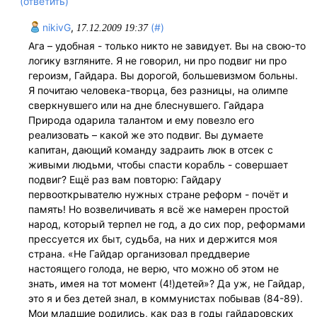
(ответить)
nikivG
,
(#)
17.12.2009 19:37
Ага – удобная - только никто не завидует. Вы на свою-то
логику взгляните. Я не говорил, ни про подвиг ни про
героизм, Гайдара. Вы дорогой, большевизмом больны.
Я почитаю человека-творца, без разницы, на олимпе
сверкнувшего или на дне блеснувшего. Гайдара
Природа одарила талантом и ему повезло его
реализовать – какой же это подвиг. Вы думаете
капитан, дающий команду задраить люк в отсек с
живыми людьми, чтобы спасти корабль - совершает
подвиг? Ещё раз вам повторю: Гайдару
первооткрывателю нужных стране реформ - почёт и
память! Но возвеличивать я всё же намерен простой
народ, который терпел не год, а до сих пор, реформами
прессуется их быт, судьба, на них и держится моя
страна. «Не Гайдар организовал преддверие
настоящего голода, не верю, что можно об этом не
знать, имея на тот момент (4!)детей»? Да уж, не Гайдар,
это я и без детей знал, в коммунистах побывав (84-89).
Мои младшие родились, как раз в годы гайдаровских