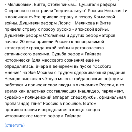
- Меликовым, Витте, Столыпиным... Душители реформ
Сперанского построили "вертикальную" Россию Николая I и
в конечном счёте привели страну к позору Крымской
войны. Душители реформ Лорис - Меликова и Витте
привели страну к позору русско - японской войны.
Душители реформ Столыпина и других реформаторов
начала 20 века привели Россию к непоправимой
катастрофе гражданской войны и установлению
сатанинского режима. Судьба реформ Гайдара
исторически (для массового сознания) ещё не
определилась. Вчера в вечернем выпуске "Особого
мнения" на Эхе Москвы с трудом сдерживающий рыдания
Немцов высказал чёткую мысль: гайдаровские реформы
работают и приносят свои плоды в экономике России, в то
время как властная составляющая (нацлидер, парламент,
судебно - полицейский аппарат, спецслужбы, официальная
пропаганда) тянет Россию в прошлое. В этом
противостоянии и определится в конце концов
историческое место реформ Гайдара.
(ответить)