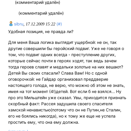
(комментарий удалён)
(комментарий удалён)
sibru
,
(#)
17.12.2009 15:22
Удобная позиция, не правда ли?
Для меня Ваша логика выглядит ущербной: не он, так
другие совершили бы геройский подвиг. Уже не говоря о
том, что подвиг одних всегда - преступление других,
которые сейчас почти в героях ходят, так ведь зачем
тогда героев славят и медальки золотые на них вешают?
Детей Вы своих спасали? Слава Вам! Но с одной
оговорочкой: не Гайдар организовал преддверие
настоящего голода, не верю, что можно об этом не знать,
имея на тот момент (4!)детей. Вот если б не взялся... Ну
про это Мильштейн уже сказал. Увы, приходится признать
скорбный факт: Рассея задушила своего спасителя
хамской ненавистью(потому что он не Путин,не Сталин,
его не боялись никогда), но к тому же еще не успела
простить ему, что она ему должна.