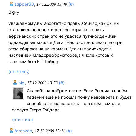
sapper60
,
(#)
17.12.2009 13:40
Big-у
уважаемому,вы абсолютно правы.Сейчас,как бы ни
старались перевести рельсы страны на путь
африканских стран,это не удастся путиноидам.Как
однажды выразился Дега:"Нас растрелливают,но при
этом обирают наши карманы",так и происходит с
наследием младореформаторов,в числе которых
главным был Е.Т.Гайдар.
(ответить)
big
,
(#)
17.12.2009 13:58
Спасибо на добром слове. Если Россия в своём
падении ещё не прошла точку невозврата и будет
способна снова взлететь, то в этом немалая
заслуга Егора Гайдара.
(ответить)
ferasvob
,
(#)
17.12.2009 15:11