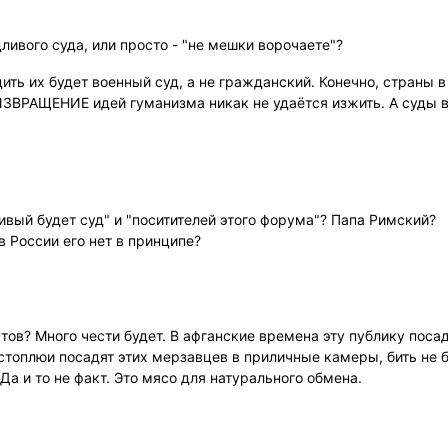
ивого суда, или просто - "не мешки ворочаете"?
дить их будет военный суд, а не гражданский. Конечно, страны в
ЗВРАЩЕНИЕ идей гуманизма никак не удаётся изжить. А суды в
ливый будет суд" и "поситителей этого форума"? Папа Римский?
в России его нет в принципе?
ов? Много чести будет. В афганские времена эту публику посад
стоплюи посадят этих мерзавцев в приличные камеры, бить не б
а и то не факт. Это мясо для натурального обмена.