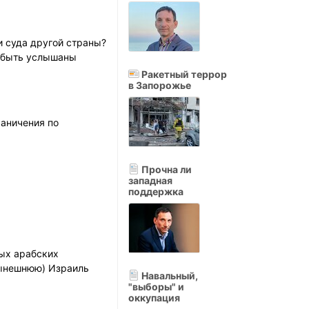
и суда другой страны?
х быть услышаны
Ракетный террор
в Запорожье
раничения по
Прочна ли
западная
поддержка
ных арабских
 нынешнюю) Израиль
Навальный,
"выборы" и
оккупация