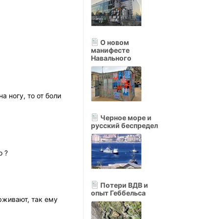
О новом
манифесте
Навального
 ногу, то от боли
Черное море и
русский беспредел
о ?
Потери ВДВ и
опыт Геббельса
рживают, так ему