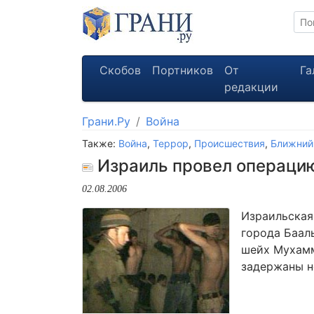
Скобов
Портников
От
Га
редакции
Грани.Ру
Война
Также:
Война
,
Террор
,
Происшествия
,
Ближний
Израиль провел операцию
02.08.2006
Израильская
города Баал
шейх Мухамм
задержаны н