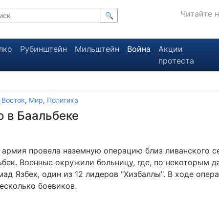
Читайте 
🔍
лко
Рубинштейн
Мильштейн
Война
Акции
протеста
 Восток
,
Мир
,
Политика
 в Баальбеке
 армия провела наземную операцию близ ливанского с
ьбек. Военные окружили больницу, где, по некоторым д
ад Язбек, один из 12 лидеров "Хизбаллы". В ходе опер
есколько боевиков.