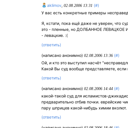
aklimov
,
(#)
02.08.2006 13:31
У вас есть конкретные примеры несправедл
Я, кстати, пока ещё даже не уверен, что су
это - пленные, но ДОЛБАННОЕ ЛЕВАЦКОЕ И
- левацкие. :(
(ответить)
(написано анонимно)
(#)
02.08.2006 13:36
Ой, и кто это выступил насчёт "несправед
Какой Вы суд вообще представляете, если 
(ответить)
(написано анонимно)
(#)
02.08.2006 14:44
какой-такой суд для исламистов-джихадист
предварительно отбив почки. еврейские чи
пару шприцев какой-нибудь химии вколют. Д
(ответить)
(написано анонимно)
(#)
02.08.2006 18:46