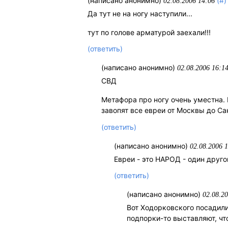
(написано анонимно)
(#)
02.08.2006 14:06
Да тут не на ногу наступили...
тут по голове арматурой заехали!!!
(ответить)
(написано анонимно)
02.08.2006 16:1
СВД
Метафора про ногу очень уместна. 
завопят все евреи от Москвы до Са
(ответить)
(написано анонимно)
02.08.2006 
Евреи - это НАРОД - один друго
(ответить)
(написано анонимно)
02.08.2
Вот Ходорковского посадили
подпорки-то выставляют, чт