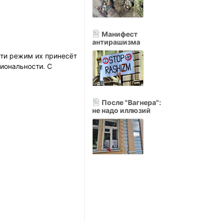
Манифест
антирашизма
сти режим их принесёт
циональности. С
После "Вагнера":
не надо иллюзий