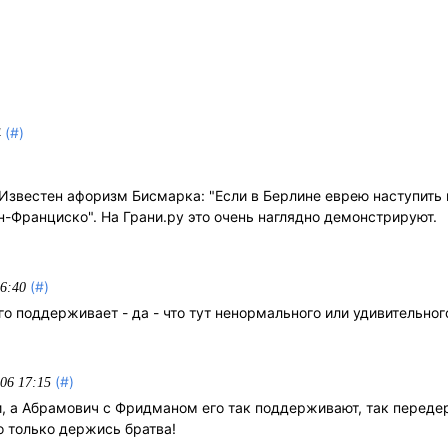
(#)
4
Известен афоризм Бисмарка: "Если в Берлине еврею наступить на
н-Франциско". На Грани.ру это очень наглядно демонстрируют.
(#)
16:40
го поддерживает - да - что тут ненормального или удивительног
(#)
006 17:15
, а Абрамович с Фридманом его так поддерживают, так переде
о только держись братва!