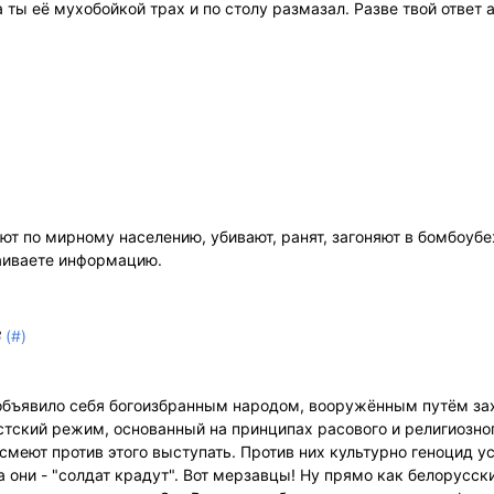
а ты её мухобойкой трах и по столу размазал. Разве твой ответ 
яют по мирному населению, убивают, ранят, загоняют в бомбоуб
ваиваете информацию.
(#)
8
" объявило себя богоизбранным народом, вооружённым путём за
стский режим, основанный на принципах расового и религиозно
смеют против этого выступать. Против них культурно геноцид у
 они - "солдат крадут". Вот мерзавцы! Ну прямо как белорусск