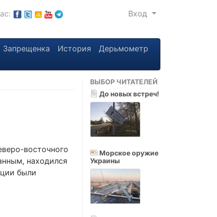
нас:
Вход
Запрещенка
История
Дерьмометр
ВЫБОР ЧИТАТЕЛЕЙ
До новых встреч!
еверо-восточного
Морское оружие
анным, находился
Украины
ации были