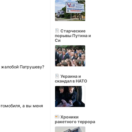
Старческие
порывы Путина и
Си
с жалобой Патрушеву?
Украина и
скандал в НАТО
втомобиля, а вы меня
Хроники
ракетного террора