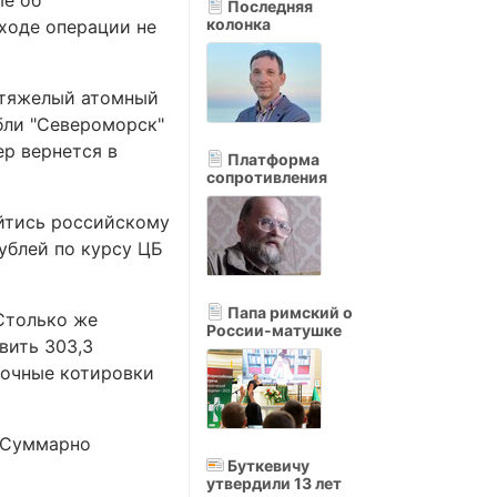
ые об
Последняя
колонка
ходе операции не
, тяжелый атомный
бли "Североморск"
ер вернется в
Платформа
сопротивления
ойтись российскому
рублей по курсу ЦБ
Папа римский о
 Столько же
России-матушке
вить 303,3
ночные котировки
. Суммарно
Буткевичу
утвердили 13 лет