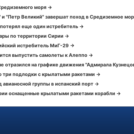
 Средиземного моря →
 и "Петр Великий" завершат поход в Средиземное мо
 потерял еще один истребитель →
дары по территории Сирии →
сийский истребитель МиГ-29 →
вится выпустить самолеты к Алеппо →
 не отразился на графике движения "Адмирала Кузнецо
ю три подлодки с крылатыми ракетами →
д авианосной группы в испанский порт →
ирии оснащенные крылатыми ракетами корабли →