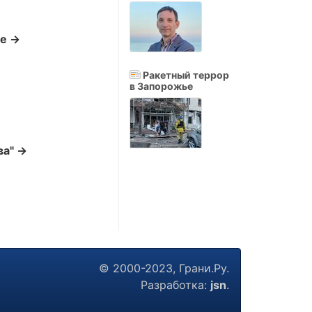
ре →
Ракетный террор
в Запорожье
ва" →
© 2000-2023, Грани.Ру.
Разработка:
jsn
.