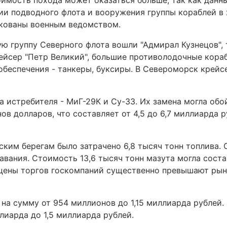
оимость похода может оказаться больше, так как данн
ии подводного флота и вооружения группы кораблей в 
кованы военным ведомством.
ую группу Северного флота вошли "Адмирал Кузнецов"
ейсер "Петр Великий", большие противолодочные кора
 обеспечения - танкеры, буксиры. ​В Североморск крейс
а истребителя - МиГ-29К и Су-33. Их замена могла об
ов долларов, что составляет от 4,5 до 6,7 миллиарда 
ским берегам было затрачено 6,8 тысяч тонн топлива.
авания. Стоимость 13,6 тысяч тонн мазута могла соста
 цены торгов госкомпаний существенно превышают ры
на сумму от 954 миллионов до 1,15 миллиарда рублей
лиарда до 1,5 миллиарда рублей.