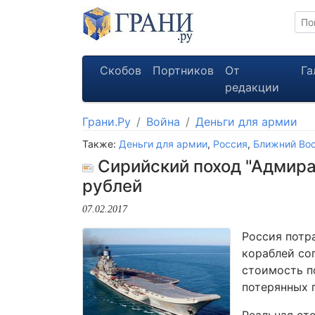
Скобов
Портников
От
Га
редакции
Грани.Ру
Война
Деньги для армии
Также:
Деньги для армии
,
Россия
,
Ближний Во
Сирийский поход "Адмира
рублей
07.02.2017
Россия потр
кораблей со
стоимость п
потерянных 