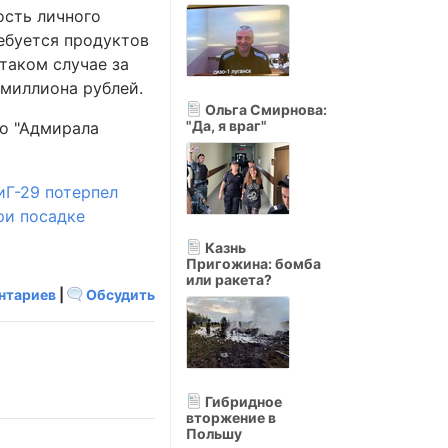
ость личного
ебуется продуктов
 таком случае за
 миллиона рублей.
Ольга Смирнова:
"Да, я враг"
ло "Адмирала
иГ-29 потерпел
ри посадке
Казнь
Пригожина: бомба
или ракета?
нтариев
|
Обсудить
Гибридное
вторжение в
Польшу