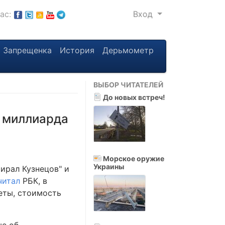
нас:
Вход
Запрещенка
История
Дерьмометр
ВЫБОР ЧИТАТЕЛЕЙ
До новых встреч!
5 миллиарда
Морское оружие
Украины
ирал Кузнецов" и
читал
РБК, в
еты, стоимость