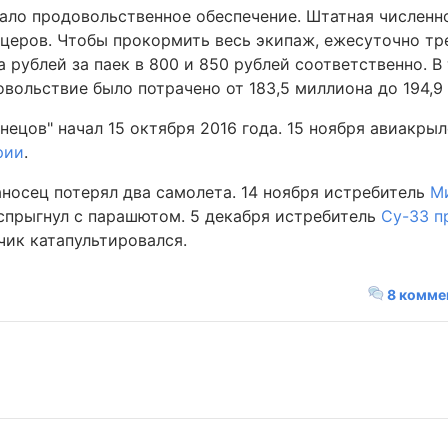
ало продовольственное обеспечение. Штатная численн
ицеров. Чтобы прокормить весь экипаж, ежесуточно тр
а рублей за паек в 800 и 850 рублей соответственно. В
довольствие было потрачено от 183,5 миллиона до 194,9
ецов" начал 15 октября 2016 года. 15 ноября авиакры
рии
.
носец потерял два самолета. 14 ноября истребитель
М
 спрыгнул с парашютом. 5 декабря истребитель
Су-33 п
чик катапультировался.
8 комме