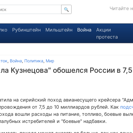
Читайте 
🔍
лко
Рубинштейн
Мильштейн
Война
Акции
протеста
сток
,
Война
,
Политика
,
Мир
ла Кузнецова" обошелся России в 7,
атила на сирийский поход авианесущего крейсера "Адм
провождения от 7,5 до 10 миллиардов рублей. Как
подс
охода вошли расходы на питание, топливо, боевые выл
палубных истребителей и "боевые" надбавки.