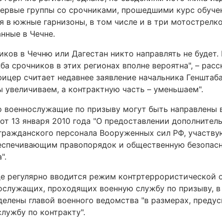
первые группы со срочниками, прошедшими курс обуче
я в южные гарнизоны, в том числе и в три мотострелк
нные в Чечне.
иков в Чечню или Дагестан никто направлять не будет.
а срочников в этих регионах вполне вероятна", – расс
цер считает недавнее заявление начальника Генштаба
ы увеличиваем, а контрактную часть – уменьшаем".
то военнослужащие по призыву могут быть направлены 
от 13 января 2010 года "О предоставлении дополнител
гражданского персонала Вооруженных сил РФ, участв
еспечивающим правопорядок и общественную безопасн
".
де регулярно вводится режим контртеррористической 
нослужащих, проходящих военную службу по призыву, в
елены главой военного ведомства "в размерах, преду
лужбу по контракту".