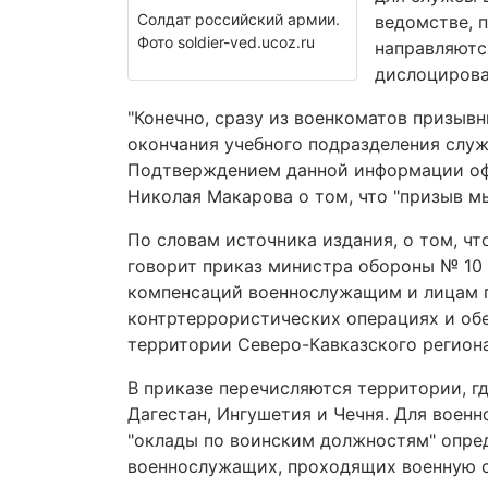
Солдат российский армии.
ведомстве, 
Фото soldier-ved.ucoz.ru
направляютс
дислоцирова
"Конечно, сразу из военкоматов призывн
окончания учебного подразделения служб
Подтверждением данной информации офи
Николая Макарова о том, что "призыв м
По словам источника издания, о том, ч
говорит приказ министра обороны № 10 
компенсаций военнослужащим и лицам 
контртеррористических операциях и об
территории Северо-Кавказского региона
В приказе перечисляются территории, г
Дагестан, Ингушетия и Чечня. Для воен
"оклады по воинским должностям" опред
военнослужащих, проходящих военную с