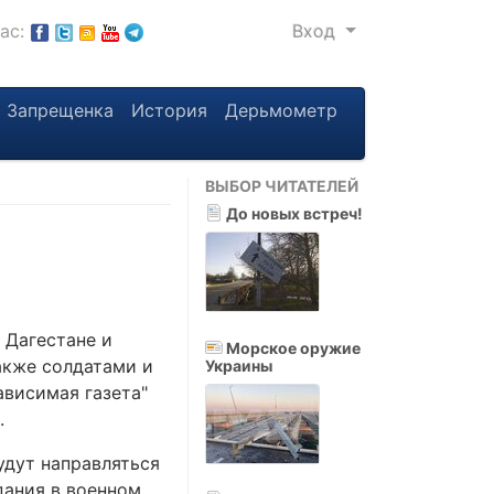
нас:
Вход
Запрещенка
История
Дерьмометр
ВЫБОР ЧИТАТЕЛЕЙ
До новых встреч!
 Дагестане и
Морское оружие
акже солдатами и
Украины
ависимая газета"
.
удут направляться
дания в военном