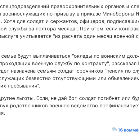
спецподразделений правоохранительных органов и спе
ля военнослужащих по призыву в приказе Минобороны 
). Хотя для солдат и сержантов, офицеров, подписавших
ой службы за полтора месяца". При этом, если контрак
выслуга учитывается "из расчета один месяц военной 
о семье будут выплачиваться "оклады по воинским дол
роходящих военную службу по контракту", рассказал 
будет назначена семьям солдат-срочников "пенсия по с
ослужащих безвестно отсутствующими или объявление
их пребывания".
угие льготы. Если, не дай бог, солдат погибнет или бу
 двух родственников военное ведомство профинансируе
я.
16 комме