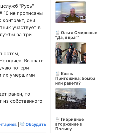
цслужб "Русь"
№ 10 не прописаны
 контракт, они
тник участвует в
Ольга Смирнова:
службы за три
"Да, я враг"
жностям,
Неткачев. Выплаты
лучаю потери
Казнь
м их умершими
Пригожина: бомба
или ракета?
дет ранен, то
т из собственного
Гибридное
вторжение в
нтариев
|
Обсудить
Польшу