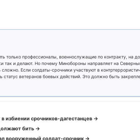
ть только профессионалы, военнослужащие по контракту, на до
ки так и делают. Но почему Минобороны направляет на Северны
 сложно. Если солдаты-срочники участвуют в контртеррористич
 статус ветеранов боевых действий. Это должно быть закрепле
 в избиении срочников-дагестанцев →
должают бить →
ал вооруженный солдат-срочник →