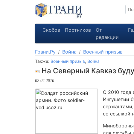
Скобов
Портников
От
Га
редакции
Грани.Ру
Война
Военный призыв
Также:
Военный призыв
,
Война
На Северный Кавказ буду
02.04.2010
С 2010 года 
Ингушетии б
сержантами,
со ссылкой 
Минобороны 
для службы 