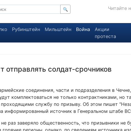
Читайте 
🔍
лко
Рубинштейн
Мильштейн
Война
Акции
протеста
т отправлять солдат-срочников
армейские соединения, части и подразделения в Чечне,
удут комплектоваться не только контрактниками, но т
 проходящими службу по призыву. Об этом пишет "Нез
на информированный источник в Генеральном штабе ВС
не раз заверяло общественность, что призывники не б
в горячие регионы, однако, по сведениям источника из