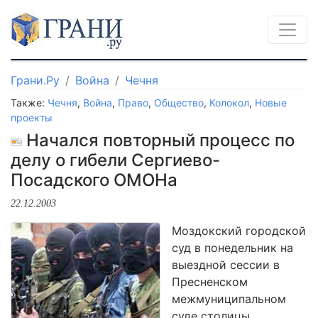
Грани.Ру
Война
Чечня
Также:
Чечня
,
Война
,
Право
,
Общество
,
Колокол
,
Новые
проекты
Начался повторный процесс по
делу о гибели Сергиево-
Посадского ОМОНа
22.12.2003
Моздокский городской
суд в понедельник на
выездной сессии в
Пресненском
межмуниципальном
суде столицы