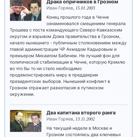
Драка опричников в Грозном
Иван Горяев
,
15.01.2003
Конец прошлого года в Чечне
ознаменовался смещением генерала
Трошева с поста командующего Северо-Кавказским
округом и взрывом Дома правительства в Грозном,
начало нынешнего - публичным столкновением между
главой администрации ЧР Ахмадом Кадыровым и
премьером Михаилом Бабичем. Не лучший фон для
политической стабилизации в Чечне, которую Кремлю
во что бы то ни стало необходимо
продемонстрировать миру в преддверии
президентских выборов. Нынешний конфликт в
Грозном отражает разногласия в путинском
окружении.
Два капитана второго ранга
Иван Горяев
,
13.11.2002
На текущей неделе в Москве и
Грозном состоялись два ключевых