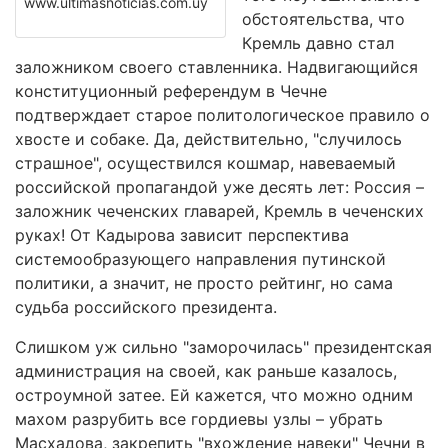
www.ultimasnoticias.com.uy
обстоятельства, что
Кремль давно стал
заложником своего ставленника. Надвигающийся
конституционный референдум в Чечне
подтверждает старое политологическое правило о
хвосте и собаке. Да, действительно, "случилось
страшное", осуществился кошмар, навеваемый
российской пропагандой уже десять лет: Россия –
заложник чеченских главарей, Кремль в чеченских
руках! От Кадырова зависит перспектива
системообразующего направления путинской
политики, а значит, не просто рейтинг, но сама
судьба российского президента.
Слишком уж сильно "заморочилась" президентская
администрация на своей, как раньше казалось,
остроумной затее. Ей кажется, что можно одним
махом разрубить все гордиевы узлы – убрать
Масхадова, закрепить "вхождение навеки" Чечни в