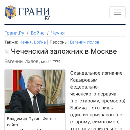
Грани.Ру
Война
Чечня
Также:
Чечня
,
Война
| Персоны:
Евгений Ихлов
Чеченский заложник в Москве
Евгений Ихлов
,
06.02.2003
Скандальное изгнание
Кадыровым
федерально-
чеченского первача
(по-старому, премьера)
Бабича – это лишь
один из признаков (по-
Владимир Путин. Фото с
старому, симптомов)
сайта
того неутешительного