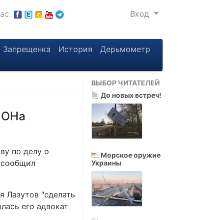
нас:
Вход
Запрещенка
История
Дерьмометр
ВЫБОР ЧИТАТЕЛЕЙ
До новых встреч!
МОНа
ву по делу о
Морское оружие
" сообщил
Украины
я Лазутов "сделать
илась его адвокат