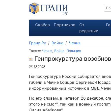
Скобов
Портников
От
Га
редакции
Грани.Ру
Война
Чечня
Также:
Чечня
,
Война
,
Полиция
Генпрокуратура возобнов
26.12.2002
Генпрокуратура России собирается внов
гибели в Чечне бойцов Сергиево-Посад
информированный источник в МВД Чечн
По его словам, в четверг, 26 декабря, 
этого не смог", так как в военный госпи
Лидия Абабкова".