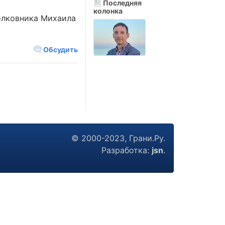
Последняя
колонка
олковника Михаила
Обсудить
© 2000-2023, Грани.Ру.
Разработка:
jsn
.