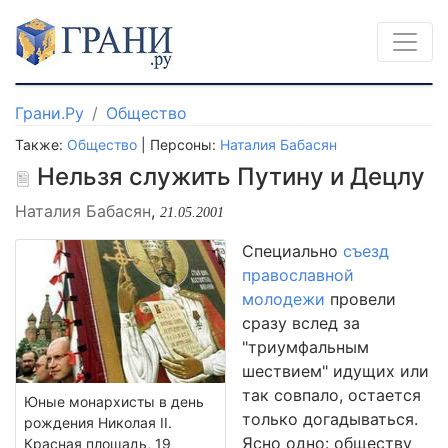
Грани.Ру
Общество
Также:
Общество
| Персоны:
Наталия Бабасян
Нельзя служить Путину и Децлу
Наталия Бабасян
,
21.05.2001
Специально
съезд
православной
молодежи
провели
сразу вслед за
"триумфальным
шествием" идущих или
так совпало, остается
Юные монархисты в день
только догадываться.
рождения Николая II.
Ясно одно: обществу
Красная площадь, 19