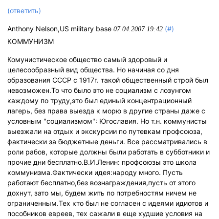
(ответить)
Anthony Nelson,US military base
(#)
07.04.2007 19:42
КОММУНИЗМ
Комунистическое общество самый здоровый и
целесообразный вид общества. Но начиная со дня
образования СССР с 1917г. такой общественный строй был
невозможен.То что было это не социализм с лозунгом
каждому по труду,это был единый концентрационный
лагерь, без права выезда к морю в другие страны даже с
условным "социализмом": Югославия. Но т.н. коммунисты
выезжали на отдых и экскурсии по путевкам профсоюза,
фактически за бюджетные деньги. Все рассматривались в
роли рабов, которые должны были работать в субботники и
прочие дни бесплатно.В.И.Ленин: профсоюзы это школа
коммунизма.Фактически идея:народу много. Пусть
работают бесплатно,без вознаграждения,пусть от этого
дохнут, зато мы, будем жить по потребностям ничем не
ограниченным.Тех кто был не согласен с идеями идиотов и
пособников евреев, тех сажали в еще худшие условия на