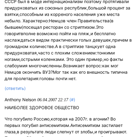
СССР был в моде интернационализм поэтому протягивали
придурковатых из союзных республик,большой процент за
взятки,способным из корреного населения уже места
небыло. Характерно:Немцов член Правительства(в
бывшем)посещал ресторан со стриптизом.Это
говоритвполне возможно пойти на пляж,и бесплатно
наслаждаться видом практически голых девушек,причем в
громадном количестве.А в стриптизе танцкует одна
придурковатая,часто с плохим сложением:тонкими
ногами,острыми коленками. Это один пример,но факты
слабоумия многочисленны.Возникает вопрос:как мог
Немцов окончить ВУЗ?Мог так как его внешность типична
для пролетария:головы почти нет.
(ответить)
Anthony Nelson
(#)
06.04.2007 22:17
НАИБОЛЕЕ ЗДОРОВОЕ ОБЩЕСТВО
Что погубило Россию,которая на 2007г. в агонии? Во
первых погубил антисемитизм.Антисемитизм застилает
глаза,в результате люди слепнут от злобы,и проигрывают.