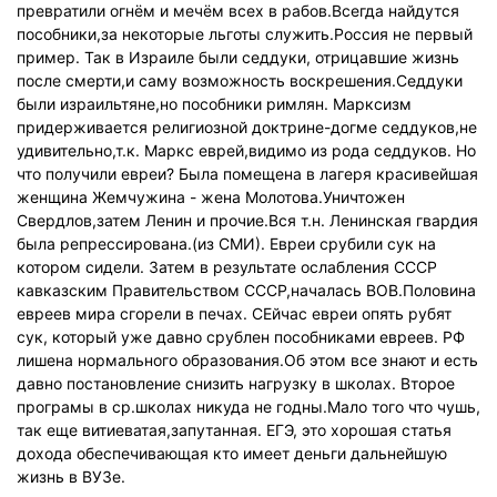
превратили огнём и мечём всех в рабов.Всегда найдутся
пособники,за некоторые льготы служить.Россия не первый
пример. Так в Израиле были седдуки, отрицавшие жизнь
после смерти,и саму возможность воскрешения.Седдуки
были израильтяне,но пособники римлян. Марксизм
придерживается религиозной доктрине-догме седдуков,не
удивительно,т.к. Маркс еврей,видимо из рода седдуков. Но
что получили евреи? Была помещена в лагеря красивейшая
женщина Жемчужина - жена Молотова.Уничтожен
Свердлов,затем Ленин и прочие.Вся т.н. Ленинская гвардия
была репрессирована.(из СМИ). Евреи срубили сук на
котором сидели. Затем в результате ослабления СССР
кавказским Правительством СССР,началась ВОВ.Половина
евреев мира сгорели в печах. СЕйчас евреи опять рубят
сук, который уже давно срублен пособниками евреев. РФ
лишена нормального образования.Об этом все знают и есть
давно постановление снизить нагрузку в школах. Второе
програмы в ср.школах никуда не годны.Мало того что чушь,
так еще витиеватая,запутанная. ЕГЭ, это хорошая статья
дохода обеспечивающая кто имеет деньги дальнейшую
жизнь в ВУЗе.