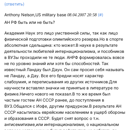
(ответить)
Anthony Nelson,US military base
(#)
08.04.2007 20:58
АН РФ быть или не быть?
Академия Наук это лицо умственной силы, так как лицо
физической подготовки олимпийского резерва.Но в спорте
абсолютная сдельщина: кто может.В науке в результате
деятельности любителей интернационализма, и пособников
в ВУЗы проходили не те люди. АНРФ формировалась вовсе
не по уровню знаний или хотя бы способностей. Так
известный Ландау был Даун. Он сам просил себя называть
не Ландау, а Дау. Все его бредни носят характер
слабоумия, и переписывания из других источников.Для
научности вставлял значки не принятые в литературе по
физике.Ничего нового не показал.В то же время был
частым гостем АН СССР ранее, до поступления в
ВУЗ.Общался с Иофе, другим придурком.В результате АН
СССР насытилась еврейским населением в ущерб обороны
и образования в СССР. Будет снят вопрос о т.н.
антисемитизме,или интернационализме, о национальном