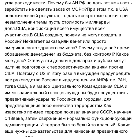
угла расходимости. Почему бы АН РФ не дать возможность
заработать не сделать заказ от МОРФ?При этом т.к. в USA
положительный результат, то дать конкретные сроки, при
невыполнении темы пусть стоимость миллиарды
долл.США, конфискация всего имущества всех
участников.В США создано, почему не могут создать в
России? Нехватает заказа,или денег или просто
американского здравого смысла? Почему тогда всё время
обращения: денег,денег из бюджета, без контроля!? Какое
мое дело? Отвечу: эти деньги в долларах и рублях могут
идти на подготовку к террорестическим акциям против
США. Поэтому с US military base я вынужден предупредить
все руководство России: выдадите деньги АНРФ т.е. РАН,
тогда США, а я майор Центрального Командования США и
имею значительный голос,вынуждены будут осуществить
превентивный удары по Российским городам, для
предотвращения пособничества террористам.Как
известено пример террора показал вначале СССР, начиная
с 18века, затем свержением нормально функционирующей
администрации. И террор был то белый то красный. Какие
еще нужны доказательства для нанесения превентивного