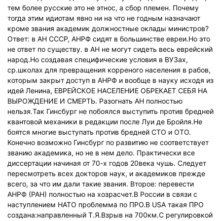
тем более русские это не этнос, а сбор племен. Почему
тогда этим идиотам явно ни на что не годным назначают
кроме звания академик должностные оклады министров?
Ответ: в АН СССР, АНРФ сидят в большинстве евреи.Но это
не ответ по существу. в АН не могут сидеть весь еврейский
народ.Но создавая специфические условия в ВУЗах,
ср.школах для превращения корреного населения в рабов,
которым закрыт доступ в АНРФ и вообще в науку исходя из
идей Ленина, ЕВРЕЙСКОЕ НАСЕЛЕНИЕ ОБРЕКАЕТ СЕБЯ НА
ВЫРОЖДЕНИЕ И СМЕРТЬ. Разогнать АН полностью
нельзя.Так Гинсбург не побоялся выступить против бредней
квантовой механики в редакции после Луи де Бройля.Не
боятся многие выступать против бредней СТО и ОТО.
Конечно возможно Гинсбург по развитию не соответствует
званию академика, но не в нем дело. Практически все
диссертации начиная от 70-х годов 20века чушь. Следует
пересмотреть всех докторов наук, и академиков прежде
всего, за что им дали такие звания. Второе: перевести
АНРФ (РАН) полностью на хозрасчет.В России в связи с
наступлением НАТО проблемма по ПРО.В USA такая ПРО
создана:направленный Т.Я.Взрыв на 700км.С регулировкой