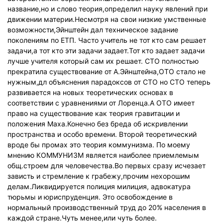
название,но и слово теория,определил науку явлений при
движении материи.Несмотря на свои низкие умственные
возможности,Эйнштейн дал техническое задание
поколениям по ЕТП. Часто учитель не тот кто сам решает
задачи,а тот кто эти задачи задает.Тот кто задает задачи
лучше учителя который сам их решает. СТО полностью
прекратила существование от А.Эйнштейна,ОТО стало не
нужным,дл объяснения парадоксов от СТО но СТО теперь
развивается на новых теоретических основах в
соответствии с уравнениями от Лоренца.А ОТО имеет
право на существование как теория гравитации и
положения Маха.Конечно без бреда об искривлении
пространства и особо времени. Второй теоретический
вроде бы промах это теория коммунизма. По моему
мнению КОММУНИЗМ является наиболее приемлемым
общ.строем для человечества.Во первых сразу исчезает
зависть и стремление к грабежу,прочим нехорошим
делам.Ликвидируется полиция милиция, адвокатура
тюрьмы и юриспруденция. Это освобождение в
нормальный производственный труд до 20% населения в
каждой стране.Чуть менее,или чуть более.