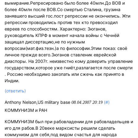
вымирание.Репресировано было более 40млн.До ВОВ и
более 40млн после ВОВ.Со смертью Сталина, грузина
занявшего высший гос.пост репрессии не окончились. Жти
репрессии проводились против тех кто превосходил
евреев по способностям. Характерно: Зюганов,
руководитель КПРФ в момент начала войны с Чечнёй
защищал диссертацию,не по нужным
вопросам(мат.физ.тезн.)а по философии.Этим показ: своё
личное прежде всего.Зюганов ставленик еврейской
диаспоры. На 2007г. неизвестно кому доверить управление
государством,которое уже гниёт,разлагается после смерти
. Россию необходимо закопать или сжечь как принято в
Индии.
(ответить)
Anthony Nelson,US military base
(#)
08.04.2007 20:19
КОММУНИЗМ и РАН
КОММУНИЗМ был при рабовладении для рабовладельцев и
иго для рабов.В 20веке марксисты решили сделать
коммунизм для себя,под видом счастья для народа