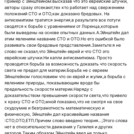
Пример с Эйнштейном:высказав что это еврейские штучки,
авторы сразу отсекают,тех кто работает над свержением
положений СТО и ОТО,как доказано бредовых. На
антисемитизм тратится энергия,в результате все потуги
сводятся к борьбе с уравнениями от Лоренца,которые
были выведены на основе опытных данных.А.Эйнштейн дал
этим явлениям название СТО и ОТО.Но его ошибкой было
развивать свои бредовые представления.Заметьте:я не
слово не сказал,что Эйнштейн еврей и что СТО это
еврейские штучки.Ни капли антисемитизма. Просто
проводится борьба за возможность доказать что скорость
света не предел для материи.Борьба не с евреем
Эйнштейном голословием что он еврей и жулик,а борьба с
явлением природы, показывающим вроде бы
предельность скорости материи.Наряду с
доказательством превышения скорости света,что привело
к краху СТО и ОТО,мной показано,что не смотря на свое
скудоумие и безграмотность математическую и
физическую, Эйнштейн дал красивейшие названия
:СТО,ОТО,ЕТП.Причем слово введено теория...;Этого слова
нет в относительности движения у Галилея и других
авторов.Таким образом Эйнштейн ввел не только