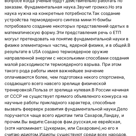
вопросе когда ученые будут действительно работать по
заказам. Фундаментальная наука.Звучит громко.Но эта
наука нужна на конкретные потребности.Так создание
устройства термоядерного синтеза мини Н-бомбы
потребовало создание некоторых представлений одетых в
математическую форму.Эти представления речь о ЕТП
могуьт претендовать на понятие фундаментальной науки в
физике элементарных частиц, ядерной физике, и в общей.В
результате в USA создано термоядерное оружие
направленной энергии с несколькими способами создания
малой расходимости термоядерного взрыва. При этом
такого рода работы имея важнейшее значение
оплачиваются более, чем подготовка некого спортсмена,
создающего всего навсего зрелище физической
тренировкой.Польза от зрелища нулевая.В России начиная
от СССР не существует прямого объявленого конкурса на
научные работы прикладного характера, способные
вызвать феерверк развития фундаментальной науки.Дело
поручается чаще всего идиотам типа Сахаров,Ландау, и
прочим.Вы видите:Сахаров фам.русская,не еврейская,
(хотя напоминает: Цукерман, или Сахарович),но его я
считаю идиотом.Идиоты существуют среди всех народов,