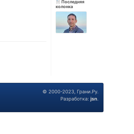
Последняя
колонка
© 2000-2023, Грани.Ру.
Разработка:
jsn
.