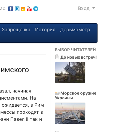
нас:
Вход
Запрещенка
История
Дерьмометр
ВЫБОР ЧИТАТЕЛЕЙ
До новых встреч!
Римского
азал, начиная
Морское оружие
дисментами. На
Украины
к ожидается, в Рим
 мессы проходят в
анн Павел II так и