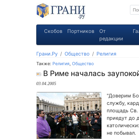
Скобов
Портников
От
Га
редакции
Грани.Ру
Общество
Религия
Также:
Религия
,
Общество
В Риме началась заупокой
03.04.2005
"Доверим Бог
службу, кар
площадь Св. 
приедут до 
католических
не побывал.