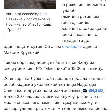
на решение Тверского
суда об
Акция за освобождение
административном
Савченко и политзеков на
аресте, принял
Лубянке, 26.01.2015. Кадр
решение о сокращении
"Граней"
срока наказания с
пятнадцати до
одиннадцати суток. Об этом
сообщает
адвокат
Максим Крупский.
Таким образом, Борец выйдет на свободу из
спецприемника №2 "Мневники" в 19:00 в пятницу.
26 января на Лубянской площади прошла акция за
освобождение украинской летчицы Надежды
Савченко и других политзаключенных(
ВИДЕО
).
Более 20 человек вышли на клумбу, разбитую на
месте снесенного памятника Дзержинскому, и
развернули две растяжки. На одной было написано