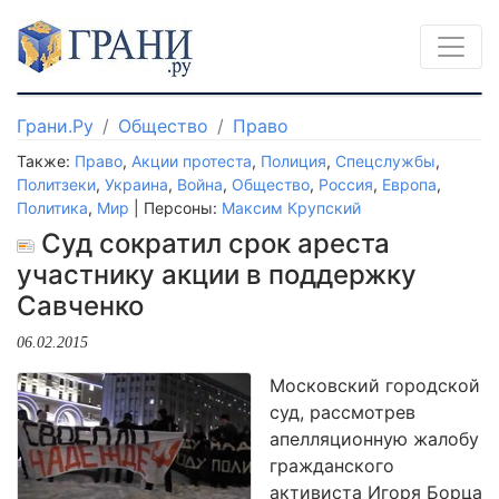
Грани.Ру
Общество
Право
Также:
Право
,
Акции протеста
,
Полиция
,
Спецслужбы
,
Политзеки
,
Украина
,
Война
,
Общество
,
Россия
,
Европа
,
Политика
,
Мир
| Персоны:
Максим Крупский
Суд сократил срок ареста
участнику акции в поддержку
Савченко
06.02.2015
Московский городской
суд, рассмотрев
апелляционную жалобу
гражданского
активиста Игоря Борца