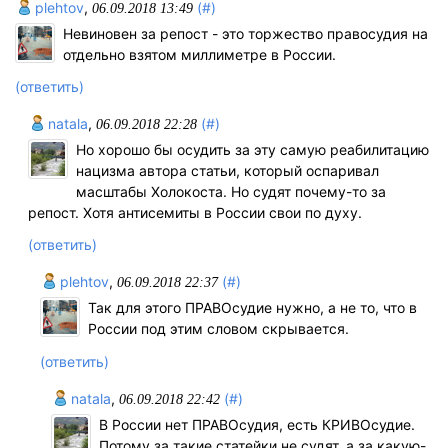
plehtov
,
(#)
06.09.2018 13:49
Невиновен за репост - это торжество правосудия на
отдельно взятом миллиметре в России.
(ответить)
natala
,
(#)
06.09.2018 22:28
Но хорошо бы осудить за эту самую реабилитацию
нацизма автора статьи, который оспаривал
масштабы Холокоста. Но судят почему-то за
репост. Хотя антисемиты в России свои по духу.
(ответить)
plehtov
,
(#)
06.09.2018 22:37
Так для этого ПРАВОсудие нужно, а не то, что в
России под этим словом скрывается.
(ответить)
natala
,
(#)
06.09.2018 22:42
В России нет ПРАВОсудия, есть КРИВОсудие.
Потому за такие статейки не судят, а за какую-