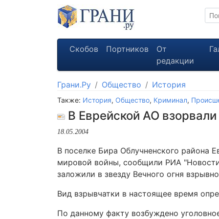
Скобов
Портников
От
Га
редакции
Грани.Ру
Общество
История
Также:
История
,
Общество
,
Криминал
,
Происш
В Еврейской АО взорвали
18.05.2004
В поселке Бира Облучненского района 
мировой войны, сообщили РИА "Новости"
заложили в звезду Вечного огня взрывно
Вид взрывчатки в настоящее время опре
По данному факту возбуждено уголовное