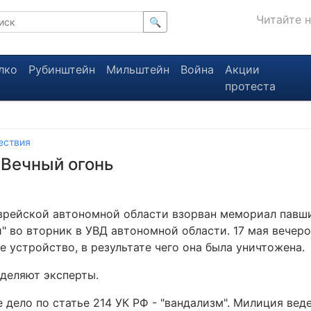
Читайте 
🔍
лко
Рубинштейн
Мильштейн
Война
Акции
протеста
ествия
 Вечный огонь
Еврейской автономной области взорван мемориал павш
 во вторник в УВД автономной области. 17 мая вечер
е устройство, в результате чего она была уничтожена.
деляют эксперты.
 дело по статье 214 УК РФ - "вандализм". Милиция вед