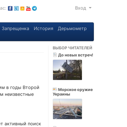
нас:
Вход
Запрещенка
История
Дерьмометр
ВЫБОР ЧИТАТЕЛЕЙ
До новых встреч!
им в годы Второй
Морское оружие
ом неизвестные
Украины
ет активный поиск