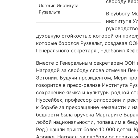
свободу веро
Логотип Института
Рузвельта
В субботу М
института Уи
руководство
духовную стойкость,с которой он присл
которые боролся Рузвельт, создавая ООН
Генерального секретаря", - добавил Хефе
Вместе с Генеральным секретарем ООН 
Наградой за свободу слова отмечен Лен
Эстонии. Будучи президентом, Мери пр
говорится в пресс-релизе Института Руз
сохранение языка и культуры родной ст
Нуссейбех, профессор философии и рект
к борьбе за прекращение ненависти и н
бедности была вручена Маргарите Баран
любой национальности, попавшим в беду в
Ред.) нашли приют более 10 000 детей.
Африке. Награды за свободу от страха 