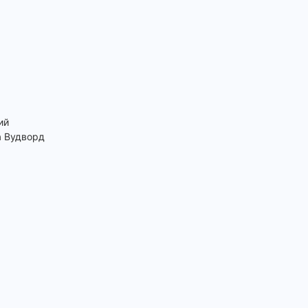
ий
а Вудворд