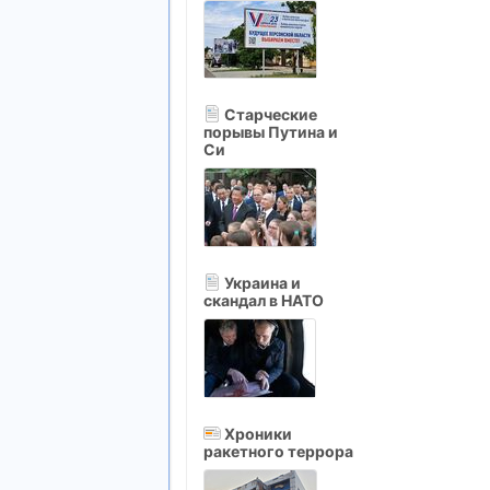
Старческие
порывы Путина и
Си
Украина и
скандал в НАТО
Хроники
ракетного террора