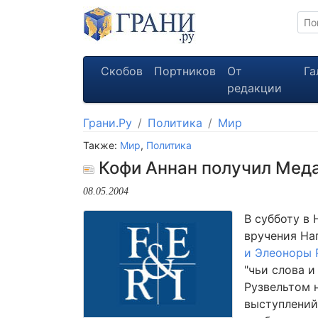
Скобов
Портников
От
Га
редакции
Грани.Ру
Политика
Мир
Также:
Мир
,
Политика
Кофи Аннан получил Мед
08.05.2004
В субботу в
вручения На
и Элеоноры 
"чьи слова 
Рузвельтом 
выступлений 