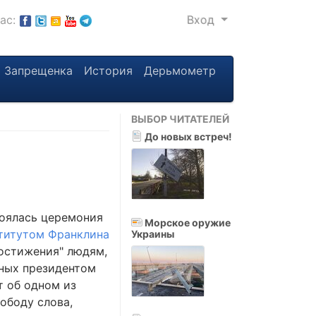
нас:
Вход
Запрещенка
История
Дерьмометр
ВЫБОР ЧИТАТЕЛЕЙ
До новых встреч!
тоялась церемония
Морское оружие
титутом Франклина
Украины
достижения" людям,
нных президентом
т об одном из
вободу слова,