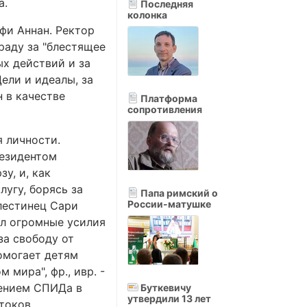
а.
Последняя
колонка
фи Аннан. Ректор
граду за "блестящее
х действий и за
ели и идеалы, за
 в качестве
Платформа
сопротивления
 личности.
резидентом
у, и, как
лугу, борясь за
Папа римский о
России-матушке
лестинец Сари
ил огромные усилия
за свободу от
помогает детям
 мира", фр., ивр. -
нением СПИДа в
Буткевичу
утвердили 13 лет
стоков