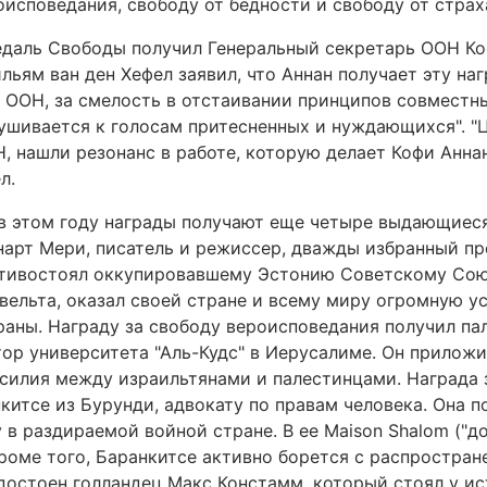
исповедания, свободу от бедности и свободу от страх
едаль Свободы получил Генеральный секретарь ООН Ко
льям ван ден Хефел заявил, что Аннан получает эту на
 ООН, за смелость в отстаивании принципов совместны
ушивается к голосам притесненных и нуждающихся". "Ц
, нашли резонанс в работе, которую делает Кофи Аннан
л.
в этом году награды получают еще четыре выдающиеся
нарт Мери, писатель и режиссер, дважды избранный п
отивостоял оккупировавшему Эстонию Советскому Союз
вельта, оказал своей стране и всему миру огромную ус
раны. Награду за свободу вероисповедания получил па
ор университета "Аль-Кудс" в Иерусалиме. Он прилож
асилия между израильтянами и палестинцами. Награда 
китсе из Бурунди, адвокату по правам человека. Она 
 раздираемой войной стране. В ее Maison Shalom ("дом
 Кроме того, Баранкитсе активно борется с распростра
удостоен голландец Макс Констамм, который стоял у и