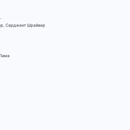
г
ер, Сарджент Шрайвер
-Лама