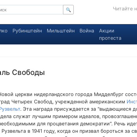
Читайте 
🔍
лко
Рубинштейн
Мильштейн
Война
Акции
протеста
аль Свободы
 Новой церкви нидерландского города Мидделбург сос
град Четырех Свобод, учрежденной американским
Инс
Рузвельт
. Эта награда присуждается за "выдающиеся 
и дела служат лучшим примером идеалов, провозглаше
необходимыми для процветания демократии". Речь иде
Рузвельта в 1941 году, когда он призвал бороться за с