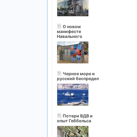
О новом
манифесте
Навального
Черное море и
русский беспредел
Потери ВДВ и
опыт Геббельса