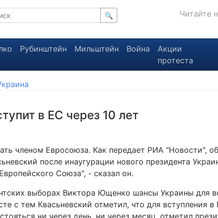
Читайте 
🔍
лко
Рубинштейн
Мильштейн
Война
Акции
протеста
Украина
тупит в ЕС через 10 лет
ть членом Евросоюза. Как передает РИА "Новости", об
ьневский после инаугурации нового президента Украин
вропейского Союза", - сказал он.
ентских выборах Виктора Ющенко шансы Украины для в
те с тем Квасьневский отметил, что для вступления в
стояться ни через день, ни через месяц, отметил през