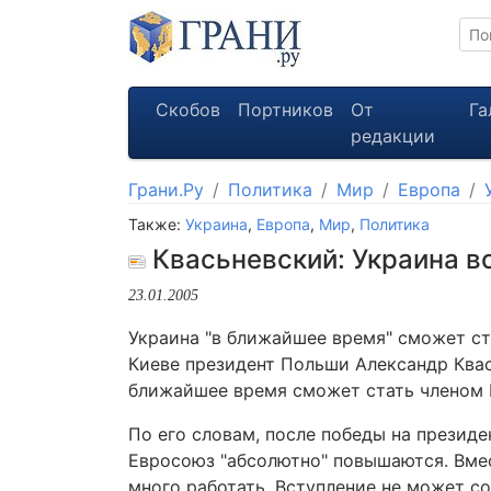
Скобов
Портников
От
Га
редакции
Грани.Ру
Политика
Мир
Европа
Также:
Украина
,
Европа
,
Мир
,
Политика
Квасьневский: Украина вс
23.01.2005
Украина "в ближайшее время" сможет ста
Киеве президент Польши Александр Квас
ближайшее время сможет стать членом Е
По его словам, после победы на презид
Евросоюз "абсолютно" повышаются. Вмес
много работать. Вступление не может со