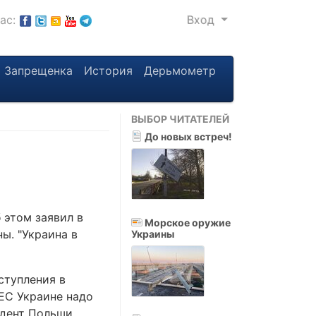
нас:
Вход
Запрещенка
История
Дерьмометр
ВЫБОР ЧИТАТЕЛЕЙ
До новых встреч!
 этом заявил в
Морское оружие
ы. "Украина в
Украины
ступления в
 ЕС Украине надо
идент Польши.