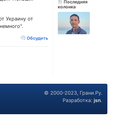
Последняя
колонка
ют Украину от
немного".
Обсудить
© 2000-2023, Грани.Ру.
Разработка:
jsn
.