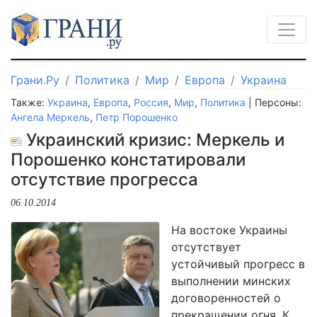
Грани.Ру
Политика
Мир
Европа
Украина
Также:
Украина
,
Европа
,
Россия
,
Мир
,
Политика
| Персоны:
Ангела Меркель
,
Петр Порошенко
Украинский кризис: Меркель и
Порошенко констатировали
отсутствие прогресса
06.10.2014
На востоке Украины
отсутствует
устойчивый прогресс в
выполнении минских
договоренностей о
прекращении огня. К