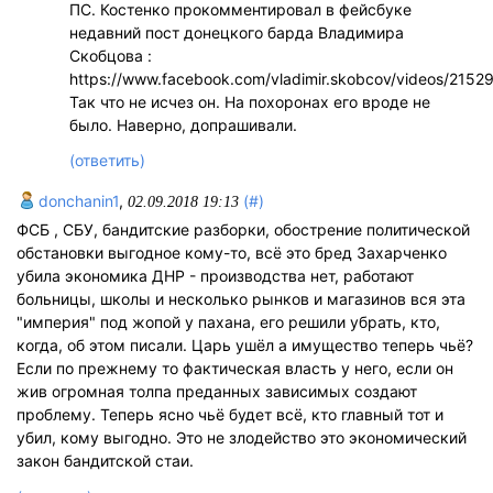
ПС. Костенко прокомментировал в фейсбуке
недавний пост донецкого барда Владимира
Скобцова :
https://www.facebook.com/vladimir.skobcov/videos/215
Так что не исчез он. На похоронах его вроде не
было. Наверно, допрашивали.
(ответить)
donchanin1
,
(#)
02.09.2018 19:13
ФСБ , СБУ, бандитские разборки, обострение политической
обстановки выгодное кому-то, всё это бред Захарченко
убила экономика ДНР - производства нет, работают
больницы, школы и несколько рынков и магазинов вся эта
"империя" под жопой у пахана, его решили убрать, кто,
когда, об этом писали. Царь ушёл а имущество теперь чьё?
Если по прежнему то фактическая власть у него, если он
жив огромная толпа преданных зависимых создают
проблему. Теперь ясно чьё будет всё, кто главный тот и
убил, кому выгодно. Это не злодейство это экономический
закон бандитской стаи.