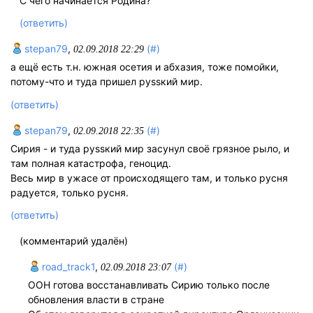
С чего начинается Родина?
(ответить)
stepan79
,
(#)
02.09.2018 22:29
а ещё есть т.н. южная осетия и абхазия, тоже помойки,
потому-что и туда пришел руssкий мир.
(ответить)
stepan79
,
(#)
02.09.2018 22:35
Сирия - и туда руssкий мир засунул своё грязное рыло, и
там полная катастрофа, геноцид.
Весь мир в ужасе от происходящего там, и только русня
радуется, только русня.
(ответить)
(комментарий удалён)
road_track1
,
(#)
02.09.2018 23:07
ООН готова восстанавливать Сирию только после
обновления власти в стране