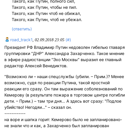
Такого, как Путин, полного сил,
Такого, как Путин, чтобы не пил.
Такого, как Путин чтоб не обижал,
Такого, как Путин, чтоб не убежал.
(ответить)
road_track1
,
(#)
02.09.2018 23:05
Президент РФ Владимир Путин недоволен гибелью главаря
группировки "ДНР" Александра Захарченко. Такое мнение
в эфире радиостанции "Эхо Москвы" выразил ее главный
редактор Алексей Венедиктов.
"Возможно ли – наши спецслужбы (убили. – Прим.)? Менее
возможно, судя по реакции Путина, такой яростной
реакции его сразу. Он там выражение соболезнований по
Кемерову (в результате пожара в торговом центре погибли
дети. – Прим.) – там три дня… А здесь вот сразу: "Подлое
убийство! Негодяи…" – сказал он.
------------
на воре и шапка горит: Кемерово было не запланировано-
не знали что и как, а Захарченко был запланирован