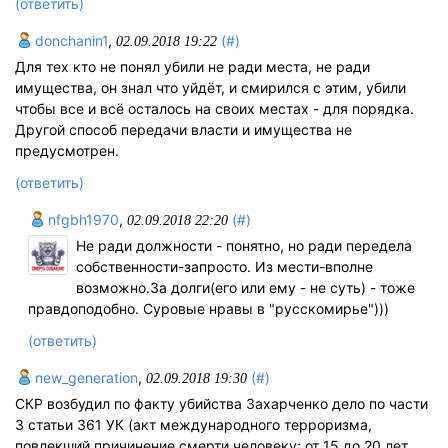
(ответить)
donchanin1
,
(#)
02.09.2018 19:22
Для тех кто не понял убили не ради места, не ради
имущества, он знал что уйдёт, и смирился с этим, убили
чтобы все и всё осталось на своих местах - для порядка.
Другой способ передачи власти и имущества не
предусмотрен.
(ответить)
nfgbh1970
,
(#)
02.09.2018 22:20
Не ради должности - понятно, но ради передела
собственности-запросто. Из мести-вполне
возможно.За долги(его или ему - не суть) - тоже
правдоподобно. Суровые нравы в "русскомирье")))
(ответить)
new_generation
,
(#)
02.09.2018 19:30
СКР возбудил по факту убийства Захарченко дело по части
3 статьи 361 УК (акт международного терроризма,
повлекший причинение смерти человеку; от 15 до 20 лет