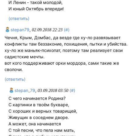
И Ленин - такой молодой,
И юный Октябрь впереди!
(ответить)
stepan79
,
(#)
02.09.2018 22:23
Чечня, Крым, Домбас, да везде где ху-ло развязывает
конфликты там беззаконие, похищения, пытки и убийства.
ху-ло же маньяк-психопат, поэтому там реализует свои
садистские мечты.
вот кого поддерживают орки мордора, сами такие же
сволочи.
(ответить)
stepan_79
,
(#)
03.09.2018 03:50
С чего начинается Родина?
С картинки в твоём букваре,
С хороших и верных товарищей,
Живущих в соседнем дворе.
А может, она начинается
С той песни, что пела нам мать,