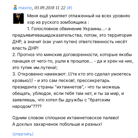
maxno
,
(#)
03.09.2018 11:22
Меня ещё умиляет отлаженный на всех уровнях
хор из руского зомбоящика :
1. Голословное обвинение Украины...- а
предъявитевашидоказательства, потом, это территория
ДНР, а значит (как учил путен) ответственность несёт
власть ДНР!
2. Прогноз что минские договоренности, которые якобы
панацея от чего-то, ушли в прошлое... - да и хрен на них,
это тупик им.путена!;
3. Откровенно намекают: ///те кто это сделал умоетесь
кровью/// - и это сам песков!, прессекретарь
президента страны "ихтамнетов",- что ты можешь
обещать, ублюдок, если тебя там нет, и ты за мир, и
заявляешь, что хотел бы дружбы с "братским
народом"????
Одним словом сплошное ихтамнетовское палево!
А дохлых захарченок побольше и разных!
(ответить)