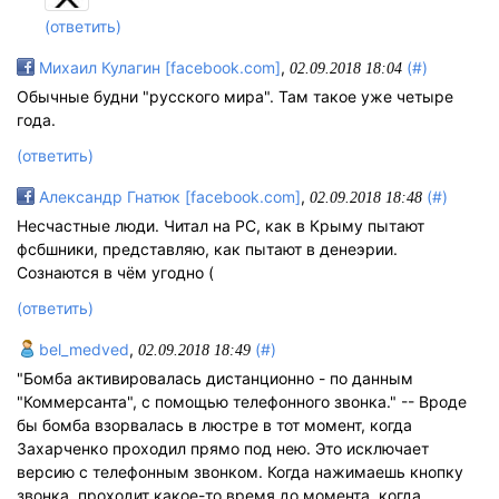
(ответить)
Михаил Кулагин [facebook.com]
,
(#)
02.09.2018 18:04
Обычные будни "русского мира". Там такое уже четыре
года.
(ответить)
Александр Гнатюк [facebook.com]
,
(#)
02.09.2018 18:48
Несчастные люди. Читал на РС, как в Крыму пытают
фсбшники, представляю, как пытают в денеэрии.
Сознаются в чём угодно (
(ответить)
bel_medved
,
(#)
02.09.2018 18:49
"Бомба активировалась дистанционно - по данным
"Коммерсанта", с помощью телефонного звонка." -- Вроде
бы бомба взорвалась в люстре в тот момент, когда
Захарченко проходил прямо под нею. Это исключает
версию с телефонным звонком. Когда нажимаешь кнопку
звонка, проходит какое-то время до момента, когда