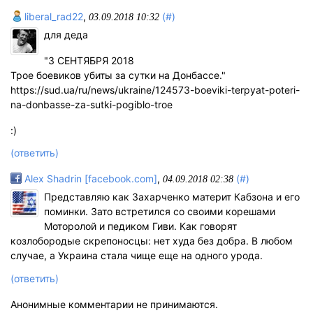
liberal_rad22
,
(#)
03.09.2018 10:32
для деда
"3 СЕНТЯБРЯ 2018
Трое боевиков убиты за сутки на Донбассе."
https://sud.ua/ru/news/ukraine/124573-boeviki-terpyat-poteri-
na-donbasse-za-sutki-pogiblo-troe
:)
(ответить)
Alex Shadrin [facebook.com]
,
(#)
04.09.2018 02:38
Представляю как Захарченко материт Кабзона и егo
поминки. Зато встретился со своими корешами
Моторолой и педиком Гиви. Как говорят
козлобородые скрепоносцы: нет худа без добра. В любом
случае, а Украина стала чище еще на одного урода.
(ответить)
Анонимные комментарии не принимаются.