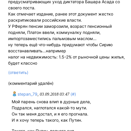
предусматривающих уход диктатора Башара Асада со
своего поста.
Как отмечает издание, ранее этот документ жестко
раскритиковали российские власти.
У РФерян пенсии заморозили, возраст пенсионный
подняли, Платон ввели, коммуналку подняли,
импортозаместились пальмовым маслом...
ну теперь ещё что-нибудь придумают чтобы Сирию
восстанавливать...например
налог на недвижимость: 1.5-2% от рыночной цены жилья,
будет классно
(ответить)
(комментарий удалён)
stepan_79
,
(#)
03.09.2018 03:47
Мой парень снова влип в дурные дела,
Подрался, наглотался какой-то мути.
Он так меня достал, и я его прогнала.
И я хочу теперь такого, как Путин.
Такого, как Путин, полного сил,