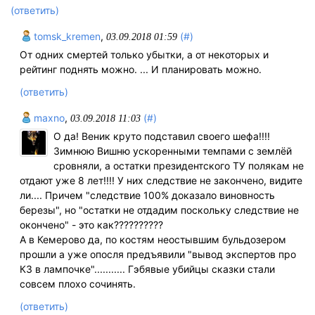
(ответить)
tomsk_kremen
,
(#)
03.09.2018 01:59
От одних смертей только убытки, а от некоторых и
рейтинг поднять можно. ... И планировать можно.
(ответить)
maxno
,
(#)
03.09.2018 11:03
О да! Веник круто подставил своего шефа!!!!
Зимнюю Вишню ускоренными темпами с землёй
сровняли, а остатки президентского ТУ полякам не
отдают уже 8 лет!!!! У них следствие не закончено, видите
ли.... Причем "следствие 100% доказало виновность
березы", но "остатки не отдадим поскольку следствие не
окончено" - это как??????????
А в Кемерово да, по костям неостывшим бульдозером
прошли а уже опосля предъявили "вывод экспертов про
КЗ в лампочке"........... Гэбявые убийцы сказки стали
совсем плохо сочинять.
(ответить)