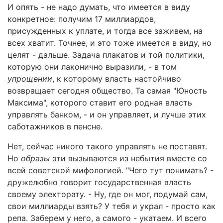
И опять - не надо думать, что имеется в виду
конкретное: получим 17 миллиардов,
присужденных к уплате, и тогда все заживем, на
всех хватит. Точнее, и это тоже имеется в виду, но
целят - дальше. Задача плакатов и той политики,
которую они лаконично выразили, - в том
упрощении
, к которому власть настойчиво
возвращает сегодня общество. Та самая "Юность
Максима", которого ставит его родная власть
управлять банком, - и он управляет, и лучше этих
саботажников в пенсне.
Нет, сейчас никого такого управлять не поставят.
Но
образы
эти вызываются из небытия вместе со
всей советской мифологией. "Чего тут понимать? -
дружелюбно говорит государственная власть
своему электорату. - Ну, где он мог, подумай сам,
свои миллиарды взять? У тебя и украл - просто как
репа. Заберем у него, а самого - укатаем. И всего