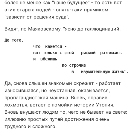
более не менее как "наше будущее" - то есть вот
этих старых людей - опять-таки прямиком
"зависит от решения суда".
Видят, по Маяковскому, "ясно до галлюцинаций.
До того, 

            что  кажется -

            вот только с этой   рифмой  развяжись 

            и  вбежишь 

                        по строчке 

                            в   изумительную жизнь".
Да, снова слышен знакомый скрежет - работает
износившаяся, но неустанная, оказывается,
пропагандистская машина. Вновь, оправив
лохмотья, встает с помойки истории Утопия.
Вновь внушают людям то, чего не бывает на свете:
иллюзию простых путей достижения очень
трудного и сложного.