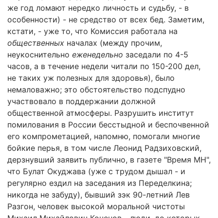
же год ломают нередко личность и судьбу, - в
особенности) - не средство от всех бед. Заметим,
кстати, - уже то, что Комиссия работала на
общественных
началах (между прочим,
неукоснительно
еженедельно
заседали по 4-5
часов, а в течение недели читали по 150-200 дел,
не таких уж полезных для здоровья), было
немаловажно; это обстоятельство подспудно
участвовало в поддержании должной
общественной атмосферы. Разрушить институт
помилования в России бесстыдной и беспочвенной
его компрометацией, напомню, помогали многие
бойкие перья, в том числе Леонид Радзиховский,
дерзнувший заявить публично, в газете "Время МН",
что Булат Окуджава (уже с трудом дышал - и
регулярно ездил на заседания из Переделкина;
никогда не забуду), бывший зэк 90-летний Лев
Разгон, человек высокой моральной чистоты