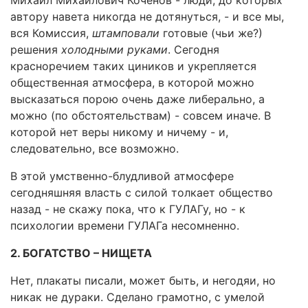
Михаил Михайлович Коченов - люди, до которых
автору навета никогда не дотянуться, - и все мы,
вся Комиссия,
штамповали
готовые (чьи же?)
решения
холодными руками
. Сегодня
красноречием таких циников и укрепляется
общественная атмосфера, в которой можно
высказаться порою очень даже либерально, а
можно (по обстоятельствам) - совсем иначе. В
которой нет веры никому и ничему - и,
следовательно, все возможно.
В этой умственно-блудливой атмосфере
сегодняшняя власть с силой толкает общество
назад - не скажу пока, что к ГУЛАГу, но - к
психологии времени ГУЛАГа несомненно.
2. БОГАТСТВО – НИЩЕТА
Нет, плакаты писали, может быть, и негодяи, но
никак не дураки. Сделано грамотно, с умелой