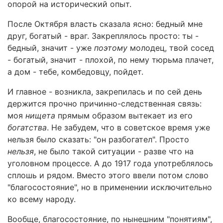
опорой на исторический опыт.
После Октября власть сказала ясно: бедный мне
друг, богатый - враг. Закреплялось просто: ты -
бедный, значит - уже
поэтому
молодец, твой сосед
- богатый, значит - плохой, по нему тюрьма плачет,
а дом - тебе, комбедовцу, пойдет.
И главное - возникла, закрепилась и по сей день
держится прочно причинно-следственная связь:
моя
нищета
прямым образом вытекает из его
богатства
. Не забудем, что в советское время уже
нельзя было сказать: "он разбогател". Просто
нельзя
, не было такой ситуации - разве что на
уголовном процессе. А до 1917 года употреблялось
сплошь и рядом. Вместо этого ввели потом слово
"благосостояние", но в применении исключительно
ко всему народу.
Вообще, благосостояние, по нынешним "понятиям",