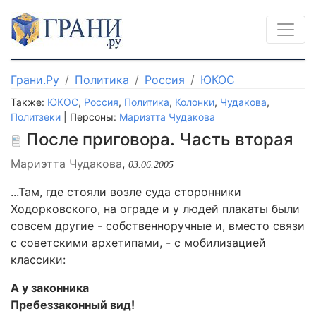
Грани.Ру
Политика
Россия
ЮКОС
Также:
ЮКОС
,
Россия
,
Политика
,
Колонки
,
Чудакова
,
Политзеки
| Персоны:
Мариэтта Чудакова
После приговора. Часть вторая
Мариэтта Чудакова
,
03.06.2005
...Там, где стояли возле суда сторонники
Ходорковского, на ограде и у людей плакаты были
совсем другие - собственноручные и, вместо связи
с советскими архетипами, - с мобилизацией
классики:
А у законника
Пребеззаконный вид!