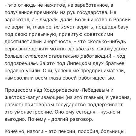
- это отнюдь не нажитое, не заработанное, а
полученное прямиком из рук государства. Не
заработал, а -
выдали, дали
. Большинство в России
не верит и, главное,
не хочет
верить, подводя базу
под свою привычную, привитую советскими
десятилетиями инертность, - что сколько-нибудь
серьезные деньги можно
заработать
. Скажу даже
больше:
слишком старательно работающий - под
подозрением
. За это под Липецком двух братьев
недавно убили. Они, успешные предприниматели,
намозолили всем глаза своей работящестью.
Процессом над Ходорковским-Лебедевым и
жестоко-запугивающим (на это главный, я уверена,
расчет) приговором государство поддерживает
это умонастроение. Оно ему сегодня - нужно и
выгодно. Почему - долгий разговор.
Конечно, налоги - это пенсии, пособия, больницы.