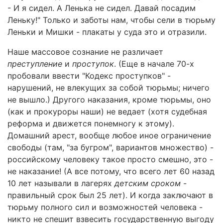
- И я сидел. А Ленька не сидел. Давай посадим
Леньку!" Только и заботы нам, чтобы сели в тюрьму
Леньки и Мишки - плакаты у суда это и отразили.
Наше массовое сознание не различает
преступление
и
проступок
. (Еще в начале 70-х
пробовали ввести "Кодекс проступков" -
нарушений, не влекущих за собой тюрьмы; ничего
не вышло.) Другого наказания, кроме тюрьмы, оно
(как и прокуроры наши) не ведает (хотя судебная
реформа и движется понемногу к этому).
Домашний арест, вообще любое иное ограничение
свободы (там, "за бугром", вариантов множество) -
российскому человеку такое просто смешно, это -
не наказание! (А все потому, что всего лет 60 назад
10 лет называли в лагерях
детским сроком
-
правильный срок был 25 лет). И когда заключают в
тюрьму полного сил и возможностей человека -
никто не спешит взвесить государственную выгоду