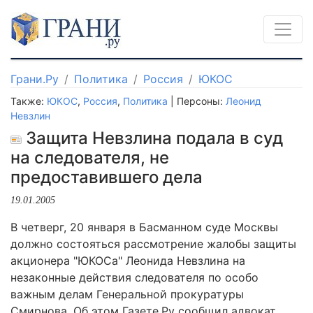
Грани.Ру
Политика
Россия
ЮКОС
Также:
ЮКОС
,
Россия
,
Политика
| Персоны:
Леонид
Невзлин
Защита Невзлина подала в суд
на следователя, не
предоставившего дела
19.01.2005
В четверг, 20 января в Басманном суде Москвы
должно состояться рассмотрение жалобы защиты
акционера "ЮКОСа" Леонида Невзлина на
незаконные действия следователя по особо
важным делам Генеральной прокуратуры
Смирнова. Об этом Газете.Ру сообщил адвокат