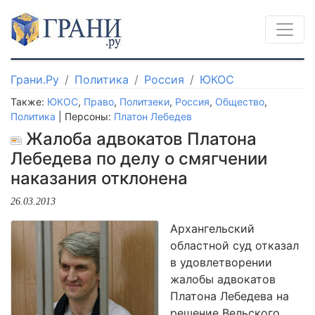
Грани.Ру
Политика
Россия
ЮКОС
Также:
ЮКОС
,
Право
,
Политзеки
,
Россия
,
Общество
,
Политика
| Персоны:
Платон Лебедев
Жалоба адвокатов Платона
Лебедева по делу о смягчении
наказания отклонена
26.03.2013
Архангельский
областной суд отказал
в удовлетворении
жалобы адвокатов
Платона Лебедева на
решение Вельского