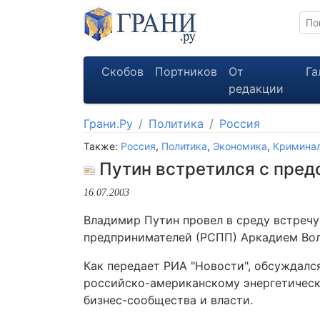
Скобов
Портников
От
Га
редакции
Грани.Ру
Политика
Россия
Также:
Россия
,
Политика
,
Экономика
,
Кримина
Путин встретился с пре
16.07.2003
Владимир Путин провел в среду встреч
предпринимателей (РСПП) Аркадием Во
Как передает РИА "Новости", обсуждалс
российско-американскому энергетическ
бизнес-сообщества и власти.