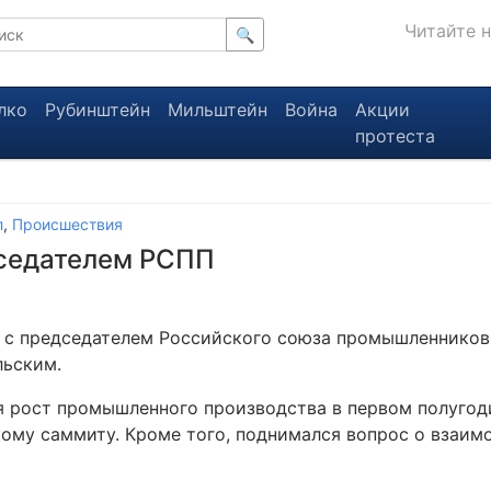
Читайте 
🔍
лко
Рубинштейн
Мильштейн
Война
Акции
протеста
л
,
Происшествия
дседателем РСПП
у с председателем Российского союза промышленников
льским.
я рост промышленного производства в первом полугод
ому саммиту. Кроме того, поднимался вопрос о взаим