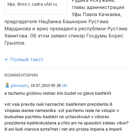
Рудика Искужина,
Уфа. Фото с сайта ufa1.ru
главы администрации
Уфы Павла Качкаева,
председателя Нацбанка Башкирии Рустэма
Марданова и врио президента республики Рустэма
Хамитова. Об этом заявил спикер Госдумы Борис
Грызлов.
← Полный текст
КОММЕНТАРИИ
gikmasto
,
(#)
18.07.2010 09:38
a tachemu grizlovu reshac kto budet vo glave bashkirii
vot vsia pravda rasii naznachic bashkiram prezidenta ili
virajaias iasnee namesnika .vot pachemu rasie ne vstupic v
budushee pachimu bashkiri ne uchavstvuiut v viborax
prezidenta bashkokostana a.chto ani ne spasobni zdelac vibor?
ili ani liudi vtarova sorta?net i net eto prosta imperia a imperii