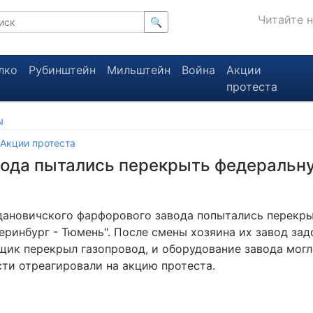
Читайте 
🔍
лко
Рубинштейн
Мильштейн
Война
Акции
протеста
ы
Акции протеста
вода пытались перекрыть федеральн
дановичского фарфорового завода попытались перекр
теринбург - Тюмень". После смены хозяина их завод за
вщик перекрыл газопровод, и оборудование завода могл
сти отреагировали на акцию протеста.