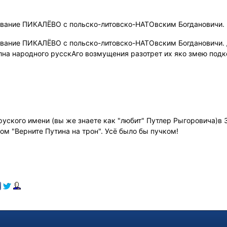
звание ПИКАЛЁВО с польско-литовско-НАТОвским Богдановичи.
звание ПИКАЛЁВО с польско-литовско-НАТОвским Богдановичи. Д
лна народного русскАго возмущения разотрет их яко змею под
уского имени (вы же знаете как "любит" Путлер Рыгоровича)в З
м "Верните Путина на трон". Усё было бы пучком!