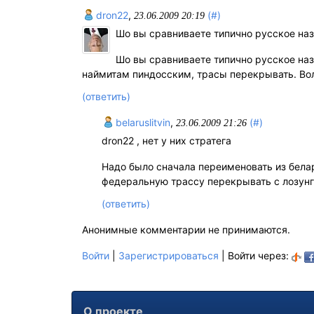
dron22
,
(#)
23.06.2009 20:19
Шо вы сравниваете типично русское на
Шо вы сравниваете типично русское на
наймитам пиндосским, трасы перекрывать. Во
(ответить)
belaruslitvin
,
(#)
23.06.2009 21:26
dron22 , нет у них стратега
Надо было сначала переименовать из белар
федеральную трассу перекрывать с лозунго
(ответить)
Анонимные комментарии не принимаются.
Войти
|
Зарегистрироваться
| Войти через:
О проекте