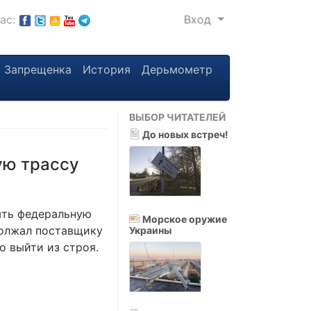
нас:
Вход
Запрещенка
История
Дерьмометр
ВЫБОР ЧИТАТЕЛЕЙ
До новых встреч!
ую трассу
ыть федеральную
Морское оружие
должал поставщику
Украины
о выйти из строя.