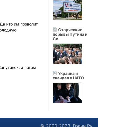
а кто им позволит,
Старческие
колодную.
порывы Путина и
Си
апутинск, а потом
Украина и
скандал в НАТО
© 2000-2023, Грани.Ру.