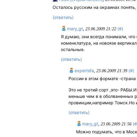
Осталось русским на окраинах понять, 
(ответить)
mary_gt
,
(#)
23.06.2009 21:22
Я думаю, они всегда понимали, что 
номенклатура, на новоязе вертикаль
остальные.
(ответить)
expertsfa
,
(#)
23.06.2009 21:39
России в этом формате -страна
Это не третий сорт ,это- РАБЫ.
меньше чем в в оболваненных 
провинции,например Томск.Но их
(ответить)
mary_gt
,
(#
23.06.2009 21:56
Можно подумать, что в Москв