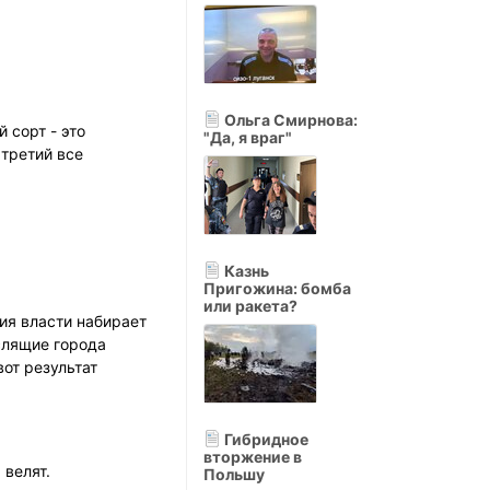
Ольга Смирнова:
 сорт - это
"Да, я враг"
 третий все
Казнь
Пригожина: бомба
или ракета?
тия власти набирает
слящие города
от результат
Гибридное
вторжение в
 велят.
Польшу