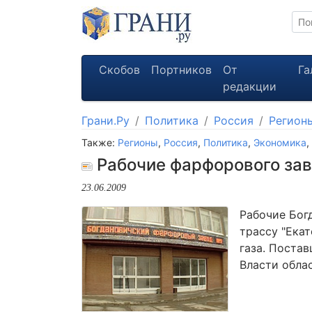
Скобов
Портников
От
Га
редакции
Грани.Ру
Политика
Россия
Регион
Также:
Регионы
,
Россия
,
Политика
,
Экономика
,
Рабочие фарфорового за
23.06.2009
Рабочие Бог
трассу "Ека
газа. Поста
Власти обла