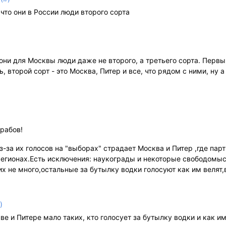
что они в России люди второго сорта
они для Москвы люди даже не второго, а третьего сорта. Первый
, второй сорт - это Москва, Питер и все, что рядом с ними, ну а
 рабов!
Из-за их голосов на "выборах" страдает Москва и Питер ,где пар
регионах.Есть исключения: наукограды и некоторые свободомы
 не много,остальные за бутылку водки голосуют как им велят,в
)
е и Питере мало таких, кто голосует за бутылку водки и как им