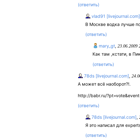
(ответить)
vlad91 [livejournal.com]
В Москве водка лучше по
(ответить)
mary_gt
,
23.06.2009 
Как там ,кстати, в П
(ответить)
78ds [livejournal.com]
,
24.0
А может всё наоборот?!.
http://babr.ru/?pt=vote&eve
(ответить)
78ds [livejournal.com]
,
Я это написал для expert
(ответить)