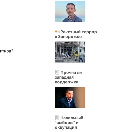
Ракетный террор
в Запорожье
питков?
Прочна ли
западная
поддержка
Навальный,
"выборы" и
оккупация