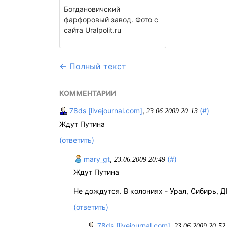
Богдановичский
фарфоровый завод. Фото с
сайта Uralpolit.ru
← Полный текст
КОММЕНТАРИИ
78ds [livejournal.com]
,
(#)
23.06.2009 20:13
Ждут Путина
(ответить)
mary_gt
,
(#)
23.06.2009 20:49
Ждут Путина
Не дождутся. В колониях - Урал, Сибирь, 
(ответить)
78ds [livejournal.com]
,
23.06.2009 20:52