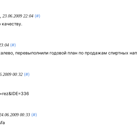
,
(#)
23.06.2009 22:04
 качеству.
(#)
23:04
икалево, перевыполнили годовой план по продажам спиртных на
(#)
6.2009 00:32
nt=rez&IDE=336
(#)
24.06.2009 00:33
sfa