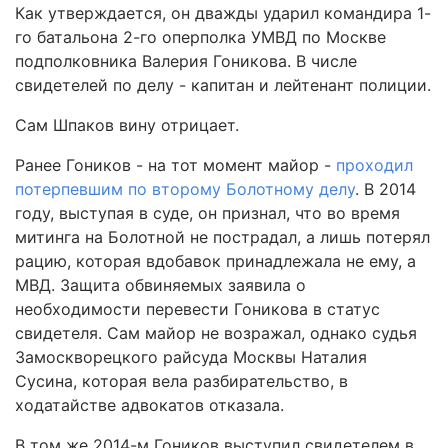
Как утверждается, он дважды ударил командира 1-
го батальона 2-го оперполка УМВД по Москве
подполковника Валерия Гоникова. В числе
свидетелей по делу - капитан и лейтенант полиции.
Сам Шпаков вину отрицает.
Ранее Гоников - на тот момент майор -
проходил
потерпевшим по второму Болотному делу
. В 2014
году, выступая в суде, он признал, что во время
митинга на Болотной не пострадал, а лишь потерял
рацию, которая вдобавок принадлежала не ему, а
МВД. Защита обвиняемых заявила о
необходимости перевести Гоникова в статус
свидетеля. Сам майор не возражал, однако судья
Замоскворецкого райсуда Москвы Наталия
Сусина, которая вела разбирательство, в
ходатайстве адвокатов отказала.
В том же 2014-м Гоников выступил свидетелем в