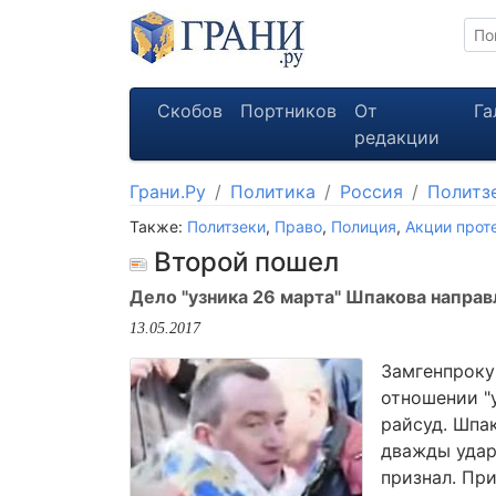
Скобов
Портников
От
Га
редакции
Грани.Ру
Политика
Россия
Политз
Также:
Политзеки
,
Право
,
Полиция
,
Акции прот
Второй пошел
Дело "узника 26 марта" Шпакова направ
13.05.2017
Замгенпроку
отношении "
райсуд. Шпа
дважды удар
признал. Пр