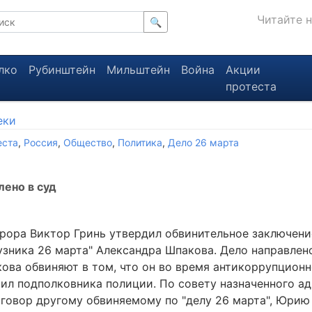
Читайте 
🔍
лко
Рубинштейн
Мильштейн
Война
Акции
протеста
еки
еста
,
Россия
,
Общество
,
Политика
,
Дело 26 марта
лено в суд
рора Виктор Гринь утвердил обвинительное заключение
узника 26 марта" Александра Шпакова. Дело направлен
кова обвиняют в том, что он во время антикоррупцион
ил подполковника полиции. По совету назначенного ад
иговор другому обвиняемому по "делу 26 марта", Юрию 