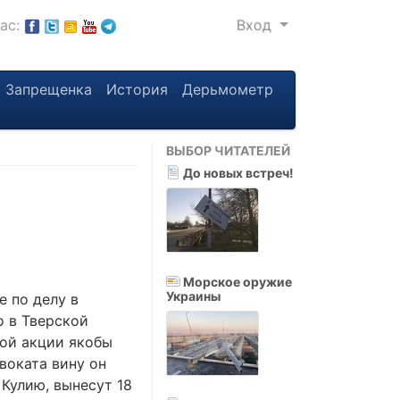
нас:
Вход
Запрещенка
История
Дерьмометр
ВЫБОР ЧИТАТЕЛЕЙ
До новых встреч!
Морское оружие
Украины
 по делу в
о в Тверской
ной акции якобы
воката вину он
Кулию, вынесут 18