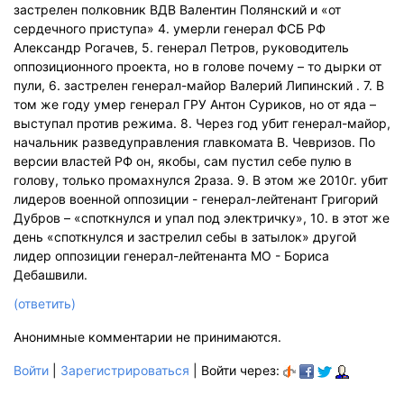
застрелен полковник ВДВ Валентин Полянский и «от
сердечного приступа» 4. умерли генерал ФСБ РФ
Александр Рогачев, 5. генерал Петров, руководитель
оппозиционного проекта, но в голове почему – то дырки от
пули, 6. застрелен генерал-майор Валерий Липинский . 7. В
том же году умер генерал ГРУ Антон Суриков, но от яда –
выступал против режима. 8. Через год убит генерал-майор,
начальник разведуправления главкомата В. Чевризов. По
версии властей РФ он, якобы, сам пустил себе пулю в
голову, только промахнулся 2раза. 9. В этом же 2010г. убит
лидеров военной оппозиции - генерал-лейтенант Григорий
Дубров – «споткнулся и упал под электричку», 10. в этот же
день «споткнулся и застрелил себы в затылок» другой
лидер оппозиции генерал-лейтенанта МО - Бориса
Дебашвили.
(ответить)
Анонимные комментарии не принимаются.
Войти
|
Зарегистрироваться
| Войти через: