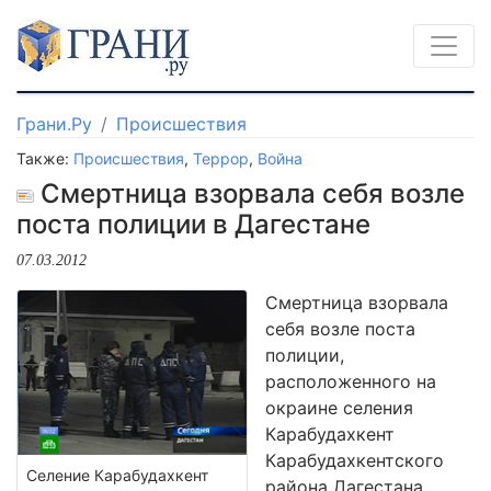
Грани.Ру
Происшествия
Также:
Происшествия
,
Террор
,
Война
Смертница взорвала себя возле
поста полиции в Дагестане
07.03.2012
Смертница взорвала
себя возле поста
полиции,
расположенного на
окраине селения
Карабудахкент
Карабудахкентского
Селение Карабудахкент
района Дагестана.