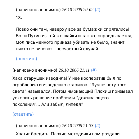
(написано анонимно)
(#)
26.10.2006 20:02
13:
Ловко они там, наверху все за бумажки спрятались!
Вот и Путин из той же шайки и так же оправдывается,
мол письменного приказа убивать не было, значит
никто не виноват - несчастный случай.
(ответить)
(написано анонимно)
(#)
26.10.2006 21:11
Хака старушек изводила! У нее кооператив был по
ограблению и изведению стариков. "Лучше нету того
света" назывался. Потом чмокающий Плохиш призывал
ускорить решение проблемы "доживающего
поколения"... Али забыл, липедя?
(ответить)
(написано анонимно)
(#)
26.10.2006 21:33
Хватит бредить! Плохие методички вам раздали.