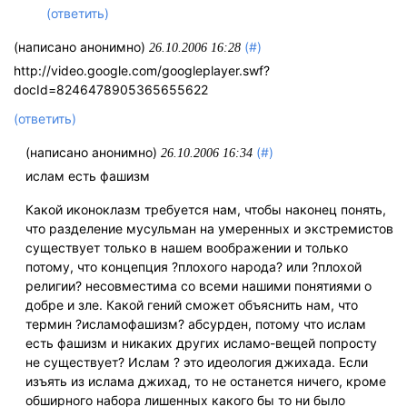
(ответить)
(написано анонимно)
(#)
26.10.2006 16:28
http://video.google.com/googleplayer.swf?
docId=8246478905365655622
(ответить)
(написано анонимно)
(#)
26.10.2006 16:34
ислам есть фашизм
Какой иконоклазм требуется нам, чтобы наконец понять,
что разделение мусульман на умеренных и экстремистов
существует только в нашем воображении и только
потому, что концепция ?плохого народа? или ?плохой
религии? несовместима со всеми нашими понятиями о
добре и зле. Какой гений сможет объяснить нам, что
термин ?исламофашизм? абсурден, потому что ислам
есть фашизм и никаких других исламо-вещей попросту
не существует? Ислам ? это идеология джихада. Если
изъять из ислама джихад, то не останется ничего, кроме
обширного набора лишенных какого бы то ни было