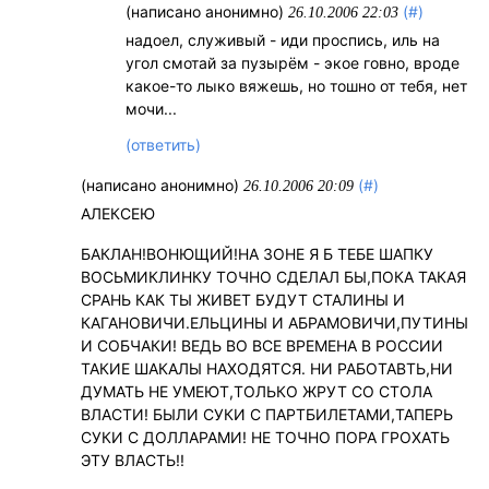
(написано анонимно)
(#)
26.10.2006 22:03
надоел, служивый - иди проспись, иль на
угол смотай за пузырём - экое говно, вроде
какое-то лыко вяжешь, но тошно от тебя, нет
мочи...
(ответить)
(написано анонимно)
(#)
26.10.2006 20:09
АЛЕКСЕЮ
БАКЛАН!ВОНЮЩИЙ!НА ЗОНЕ Я Б ТЕБЕ ШАПКУ
ВОСЬМИКЛИНКУ ТОЧНО СДЕЛАЛ БЫ,ПОКА ТАКАЯ
СРАНЬ КАК ТЫ ЖИВЕТ БУДУТ СТАЛИНЫ И
КАГАНОВИЧИ.ЕЛЬЦИНЫ И АБРАМОВИЧИ,ПУТИНЫ
И СОБЧАКИ! ВЕДЬ ВО ВСЕ ВРЕМЕНА В РОССИИ
ТАКИЕ ШАКАЛЫ НАХОДЯТСЯ. НИ РАБОТАВТЬ,НИ
ДУМАТЬ НЕ УМЕЮТ,ТОЛЬКО ЖРУТ СО СТОЛА
ВЛАСТИ! БЫЛИ СУКИ С ПАРТБИЛЕТАМИ,ТАПЕРЬ
СУКИ С ДОЛЛАРАМИ! НЕ ТОЧНО ПОРА ГРОХАТЬ
ЭТУ ВЛАСТЬ!!