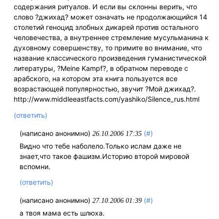
содержания ритуалов. И если вы склонны верить, что
слово ?джихад? может означать не продолжающийся 14
столетий геноцид злобных дикарей против остального
человечества, а внутреннее стремление мусульманина к
духовному совершенству, то примите во внимание, что
название классического произведения гуманистической
литературы, ?Meine Kampf?, в обратном переводе с
арабского, на котором эта книга пользуется все
возрастающей популярностью, звучит ?Мой джихад?.
http://www.middleeastfacts.com/yashiko/Silence_rus.html
(ответить)
(написано анонимно)
(#)
26.10.2006 17:35
Видно что тебе наболело.Только ислам даже не
знает,что такое фашизм.Историю второй мировой
вспомни.
(ответить)
(написано анонимно)
(#)
27.10.2006 01:39
а твоя мама есть шлюха.