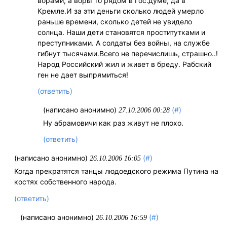
ворами, а воры то рядом в Гос.думе, да в
Кремле.И за эти деньги сколько людей умерло
раньше времени, сколько детей не увидело
солнца. Наши дети становятся проститутками и
преступниками. А солдаты без войны, на службе
гибнут тысячами.Всего не перечислишь, страшно..!
Народ Российский жил и живет в бреду. Рабский
ген не дает выпрямиться!
(ответить)
(написано анонимно)
(#)
27.10.2006 00:28
Ну абрамовичи как раз живут не плохо.
(ответить)
(написано анонимно)
(#)
26.10.2006 16:05
Когда прекратятся танцы людоедского режима Путина на
костях собственного народа.
(ответить)
(написано анонимно)
(#)
26.10.2006 16:59