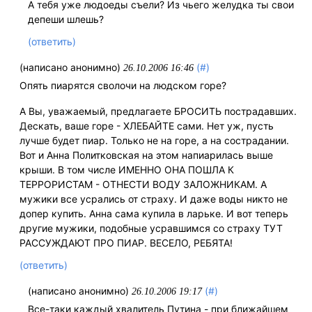
А тебя уже людоеды съели? Из чьего желудка ты свои
депеши шлешь?
(ответить)
(написано анонимно)
(#)
26.10.2006 16:46
Опять пиарятся сволочи на людском горе?
А Вы, уважаемый, предлагаете БРОСИТЬ пострадавших.
Дескать, ваше горе - ХЛЕБАЙТЕ сами. Нет уж, пусть
лучше будет пиар. Только не на горе, а на сострадании.
Вот и Анна Политковская на этом напиарилась выше
крыши. В том числе ИМЕННО ОНА ПОШЛА К
ТЕРРОРИСТАМ - ОТНЕСТИ ВОДУ ЗАЛОЖНИКАМ. А
мужики все усрались от страху. И даже воды никто не
допер купить. Анна сама купила в ларьке. И вот теперь
другие мужики, подобные усравшимся со страху ТУТ
РАССУЖДАЮТ ПРО ПИАР. ВЕСЕЛО, РЕБЯТА!
(ответить)
(написано анонимно)
(#)
26.10.2006 19:17
Все-таки каждый хвалитель Путина - при ближайшем