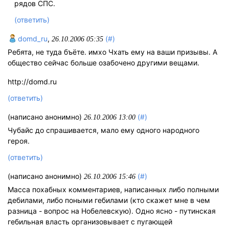
рядов СПС.
(ответить)
domd_ru
,
(#)
26.10.2006 05:35
Ребята, не туда бъёте. имхо Чхать ему на ваши призывы. А
общество сейчас больше озабочено другими вещами.
http://domd.ru
(ответить)
(написано анонимно)
(#)
26.10.2006 13:00
Чубайс до спрашивается, мало ему одного народного
героя.
(ответить)
(написано анонимно)
(#)
26.10.2006 15:46
Масса похабных комментариев, написанных либо полными
дебилами, либо поными гебилами (кто скажет мне в чем
разница - вопрос на Нобелевскую). Одно ясно - путинская
гебильная власть организовывает с пугающей